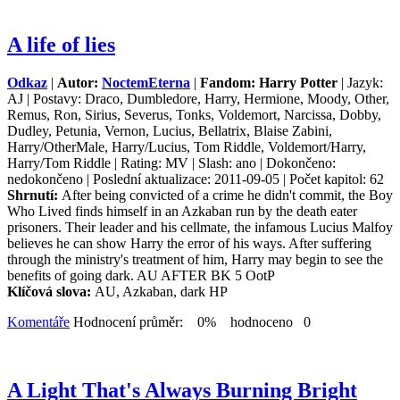
A life of lies
Odkaz
|
Autor:
NoctemEterna
|
Fandom: Harry Potter
| Jazyk:
AJ | Postavy: Draco, Dumbledore, Harry, Hermione, Moody, Other,
Remus, Ron, Sirius, Severus, Tonks, Voldemort, Narcissa, Dobby,
Dudley, Petunia, Vernon, Lucius, Bellatrix, Blaise Zabini,
Harry/OtherMale, Harry/Lucius, Tom Riddle, Voldemort/Harry,
Harry/Tom Riddle | Rating: MV | Slash: ano | Dokončeno:
nedokončeno | Poslední aktualizace: 2011-09-05 | Počet kapitol: 62
Shrnutí:
After being convicted of a crime he didn't commit, the Boy
Who Lived finds himself in an Azkaban run by the death eater
prisoners. Their leader and his cellmate, the infamous Lucius Malfoy
believes he can show Harry the error of his ways. After suffering
through the ministry's treatment of him, Harry may begin to see the
benefits of going dark. AU AFTER BK 5 OotP
Klíčová slova:
AU, Azkaban, dark HP
Komentáře
Hodnocení průměr: 0% hodnoceno 0
A Light That's Always Burning Bright