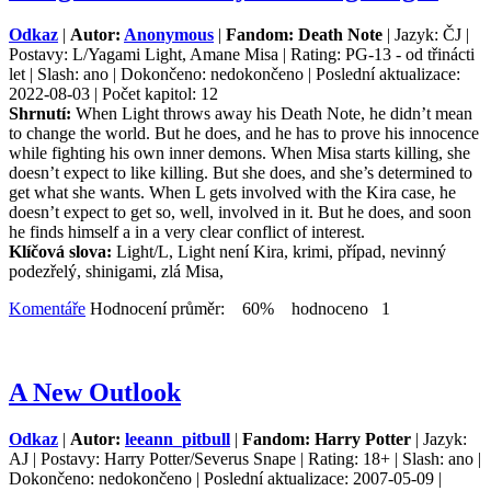
Odkaz
|
Autor:
Anonymous
|
Fandom: Death Note
| Jazyk: ČJ |
Postavy: L/Yagami Light, Amane Misa | Rating: PG-13 - od třinácti
let | Slash: ano | Dokončeno: nedokončeno | Poslední aktualizace:
2022-08-03 | Počet kapitol: 12
Shrnutí:
When Light throws away his Death Note, he didn’t mean
to change the world. But he does, and he has to prove his innocence
while fighting his own inner demons. When Misa starts killing, she
doesn’t expect to like killing. But she does, and she’s determined to
get what she wants. When L gets involved with the Kira case, he
doesn’t expect to get so, well, involved in it. But he does, and soon
he finds himself a in a very clear conflict of interest.
Klíčová slova:
Light/L, Light není Kira, krimi, případ, nevinný
podezřelý, shinigami, zlá Misa,
Komentáře
Hodnocení průměr: 60% hodnoceno 1
A New Outlook
Odkaz
|
Autor:
leeann_pitbull
|
Fandom: Harry Potter
| Jazyk:
AJ | Postavy: Harry Potter/Severus Snape | Rating: 18+ | Slash: ano |
Dokončeno: nedokončeno | Poslední aktualizace: 2007-05-09 |