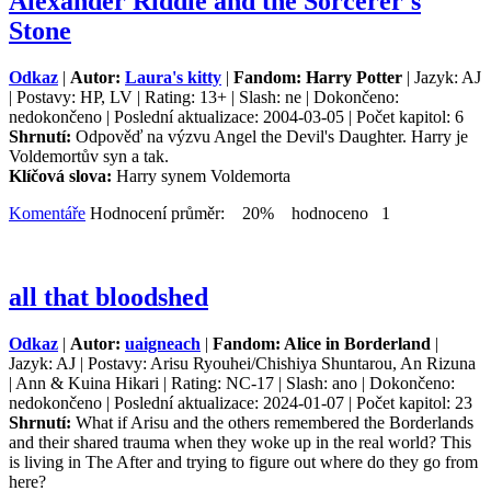
Alexander Riddle and the Sorcerer's
Stone
Odkaz
|
Autor:
Laura's kitty
|
Fandom: Harry Potter
| Jazyk: AJ
| Postavy: HP, LV | Rating: 13+ | Slash: ne | Dokončeno:
nedokončeno | Poslední aktualizace: 2004-03-05 | Počet kapitol: 6
Shrnutí:
Odpověď na výzvu Angel the Devil's Daughter. Harry je
Voldemortův syn a tak.
Klíčová slova:
Harry synem Voldemorta
Komentáře
Hodnocení průměr: 20% hodnoceno 1
all that bloodshed
Odkaz
|
Autor:
uaigneach
|
Fandom: Alice in Borderland
|
Jazyk: AJ | Postavy: Arisu Ryouhei/Chishiya Shuntarou, An Rizuna
| Ann & Kuina Hikari | Rating: NC-17 | Slash: ano | Dokončeno:
nedokončeno | Poslední aktualizace: 2024-01-07 | Počet kapitol: 23
Shrnutí:
What if Arisu and the others remembered the Borderlands
and their shared trauma when they woke up in the real world? This
is living in The After and trying to figure out where do they go from
here?