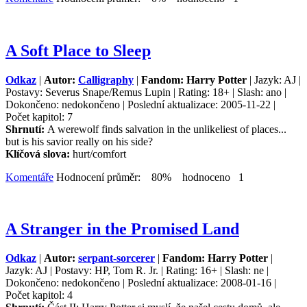
A Soft Place to Sleep
Odkaz
|
Autor:
Calligraphy
|
Fandom: Harry Potter
| Jazyk: AJ |
Postavy: Severus Snape/Remus Lupin | Rating: 18+ | Slash: ano |
Dokončeno: nedokončeno | Poslední aktualizace: 2005-11-22 |
Počet kapitol: 7
Shrnutí:
A werewolf finds salvation in the unlikeliest of places...
but is his savior really on his side?
Klíčová slova:
hurt/comfort
Komentáře
Hodnocení průměr: 80% hodnoceno 1
A Stranger in the Promised Land
Odkaz
|
Autor:
serpant-sorcerer
|
Fandom: Harry Potter
|
Jazyk: AJ | Postavy: HP, Tom R. Jr. | Rating: 16+ | Slash: ne |
Dokončeno: nedokončeno | Poslední aktualizace: 2008-01-16 |
Počet kapitol: 4