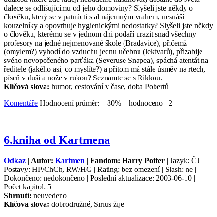
dalece se odlišujícímu od jeho domoviny? Slyšeli jste někdy o
člověku, který se v patnácti stal nájemným vrahem, nesnáší
kouzelníky a opovrhuje hygienickými nedostatky? Slyšeli jste někdy
o člověku, kterému se v jednom dni podaří urazit snad všechny
profesory na jedné nejmenované škole (Bradavice), přičemž
(omylem?) vyhodí do vzduchu jednu učebnu (lektvarů), přizabije
svého novopečeného parťáka (Severuse Snapea), spáchá atentát na
ředitele (jakého asi, co myslíte?) a přitom má stále úsměv na rtech,
píseň v duši a nože v rukou? Seznamte se s Rikkou.
Klíčová slova:
humor, cestování v čase, doba Pobertů
Komentáře
Hodnocení průměr: 80% hodnoceno 2
6.kniha od Kartmena
Odkaz
|
Autor:
Kartmen
|
Fandom: Harry Potter
| Jazyk: ČJ |
Postavy: HP/ChCh, RW/HG | Rating: bez omezení | Slash: ne |
Dokončeno: nedokončeno | Poslední aktualizace: 2003-06-10 |
Počet kapitol: 5
Shrnutí:
neuvedeno
Klíčová slova:
dobrodružné, Sirius žije