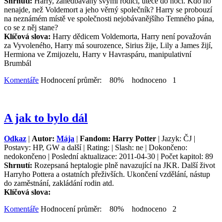
Shrnutí:
Harry, zanedbávaný svými rodiči, uteče do noci. Kdo ho
nenajde, než Voldemort a jeho věrný společník? Harry se probouzí
na neznámém místě ve společnosti nejobávanějšího Temného pána,
co se z něj stane?
Klíčová slova:
Harry dědicem Voldemorta, Harry není považován
za Vyvoleného, Harry má sourozence, Sirius žije, Lily a James žijí,
Hermiona ve Zmijozelu, Harry v Havraspáru, manipulativní
Brumbál
Komentáře
Hodnocení průměr: 80% hodnoceno 1
A jak to bylo dál
Odkaz
|
Autor:
Mája
|
Fandom: Harry Potter
| Jazyk: ČJ |
Postavy: HP, GW a další | Rating: | Slash: ne | Dokončeno:
nedokončeno | Poslední aktualizace: 2011-04-30 | Počet kapitol: 89
Shrnutí:
Rozepsaná heptalogie plně navazující na JKR. Další život
Harryho Pottera a ostatních přeživších. Ukončení vzdělání, nástup
do zaměstnání, zakládání rodin atd.
Klíčová slova:
Komentáře
Hodnocení průměr: 80% hodnoceno 2