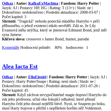
Odkaz
|
Autor:
KafkaExMachina
|
Fandom: Harry Potter
|
Jazyk: AJ | Postavy: HP, HG | Rating: T (13+) | Slash: ne |
Dokončeno: nedokončeno | Poslední aktualizace: 2008-03-07 |
Počet kapitol: 3
Shrnutí:
"Tragická" nehoda ponechá mladého Harryho v péči
příbuzného, o jehož existenci nikdo nevěděl. Zdá se, že Lily
Evansová měla strýčka, který se jmenoval Edmund Bond, jenž měl
syna Jamese.
Klíčová slova:
crossover s James Bond, humor, parodie
Komentáře
Hodnocení průměr: 80% hodnoceno 1
Alea Iacta Est
Odkaz
|
Autor:
EllaEleniel
|
Fandom: Harry Potter
| Jazyk: AJ |
Postavy: Harry Potter/Snape | Rating: není slash | Slash: ne |
Dokončeno: nedokončeno | Poslední aktualizace: 2011-07-26 |
Počet kapitol: 45
Shrnutí:
Když záchvat nevypočitatelné magie dopraví Harryho do
ruk jeho profesora, učiní oba šokující odhalení, které přinutí
Harryho čelit jeho dosud nejtěžší bitvě. Nyní, se Snapem po boku,
musí Harry bojovat o přežití s nepřítelem horším něž Voldemort.