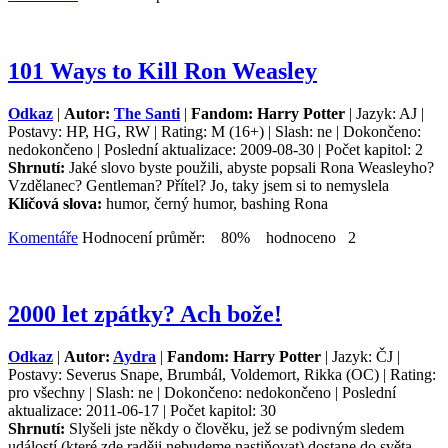
101 Ways to Kill Ron Weasley
Odkaz
|
Autor:
The Santi
|
Fandom: Harry Potter
| Jazyk: AJ |
Postavy: HP, HG, RW | Rating: M (16+) | Slash: ne | Dokončeno:
nedokončeno | Poslední aktualizace: 2009-08-30 | Počet kapitol: 2
Shrnutí:
Jaké slovo byste použili, abyste popsali Rona Weasleyho?
Vzdělanec? Gentleman? Přítel? Jo, taky jsem si to nemyslela
Klíčová slova:
humor, černý humor, bashing Rona
Komentáře
Hodnocení průměr: 80% hodnoceno 2
2000 let zpátky? Ach bože!
Odkaz
|
Autor:
Aydra
|
Fandom: Harry Potter
| Jazyk: ČJ |
Postavy: Severus Snape, Brumbál, Voldemort, Rikka (OC) | Rating:
pro všechny | Slash: ne | Dokončeno: nedokončeno | Poslední
aktualizace: 2011-06-17 | Počet kapitol: 30
Shrnutí:
Slyšeli jste někdy o člověku, jež se podivným sledem
událostí (které zde raději nebudeme nastiňovat) dostane do světa