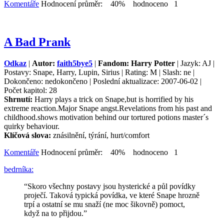
Komentáře
Hodnocení průměr: 40% hodnoceno 1
A Bad Prank
Odkaz
|
Autor:
faith5bye5
|
Fandom: Harry Potter
| Jazyk: AJ |
Postavy: Snape, Harry, Lupin, Sirius | Rating: M | Slash: ne |
Dokončeno: nedokončeno | Poslední aktualizace: 2007-06-02 |
Počet kapitol: 28
Shrnutí:
Harry plays a trick on Snape,but is horrified by his
extreme reaction.Major Snape angst.Revelations from his past and
childhood.shows motivation behind our tortured potions master´s
quirky behaviour.
Klíčová slova:
znásilnění, týrání, hurt/comfort
Komentáře
Hodnocení průměr: 40% hodnoceno 1
bedrníka:
“Skoro všechny postavy jsou hysterické a půl povídky
proječí. Taková typická povídka, ve které Snape hrozně
trpí a ostatní se mu snaží (ne moc šikovně) pomoct,
když na to přijdou.”