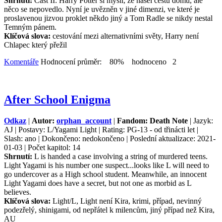
Shrnutí:
Část II: Harry Potter si myslí, že našel cestu domů, ale
něco se nepovedlo. Nyní je uvězněn v jiné dimenzi, ve které je
proslavenou jizvou proklet někdo jiný a Tom Radle se nikdy nestal
Temným pánem.
Klíčová slova:
cestování mezi alternativními světy, Harry není
Chlapec který přežil
Komentáře
Hodnocení průměr: 80% hodnoceno 2
After School Enigma
Odkaz
|
Autor:
orphan_account
|
Fandom: Death Note
| Jazyk:
AJ | Postavy: L/Yagami Light | Rating: PG-13 - od třinácti let |
Slash: ano | Dokončeno: nedokončeno | Poslední aktualizace: 2021-
01-03 | Počet kapitol: 14
Shrnutí:
L is handed a case involving a string of murdered teens.
Light Yagami is his number one suspect...looks like L will need to
go undercover as a High school student. Meanwhile, an innocent
Light Yagami does have a secret, but not one as morbid as L
believes.
Klíčová slova:
Light/L, Light není Kira, krimi, případ, nevinný
podezřelý, shinigami, od nepřátel k milencům, jiný případ než Kira,
AU