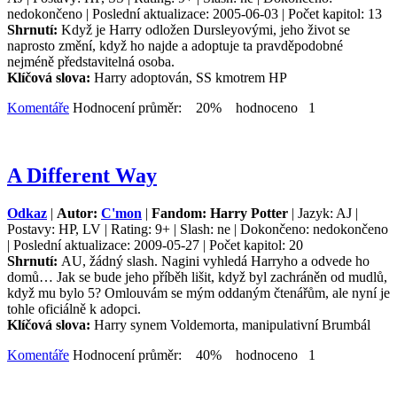
nedokončeno | Poslední aktualizace: 2005-06-03 | Počet kapitol: 13
Shrnutí:
Když je Harry odložen Dursleyovými, jeho život se
naprosto změní, když ho najde a adoptuje ta pravděpodobné
nejméně představitelná osoba.
Klíčová slova:
Harry adoptován, SS kmotrem HP
Komentáře
Hodnocení průměr: 20% hodnoceno 1
A Different Way
Odkaz
|
Autor:
C'mon
|
Fandom: Harry Potter
| Jazyk: AJ |
Postavy: HP, LV | Rating: 9+ | Slash: ne | Dokončeno: nedokončeno
| Poslední aktualizace: 2009-05-27 | Počet kapitol: 20
Shrnutí:
AU, žádný slash. Nagini vyhledá Harryho a odvede ho
domů… Jak se bude jeho příběh lišit, když byl zachráněn od mudlů,
když mu bylo 5? Omlouvám se mým oddaným čtenářům, ale nyní je
tohle oficiálně k adopci.
Klíčová slova:
Harry synem Voldemorta, manipulativní Brumbál
Komentáře
Hodnocení průměr: 40% hodnoceno 1