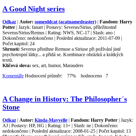
A Good Night series
Odkaz
|
Autor:
someoldcat (acatnamedeaster)
|
Fandom: Harry
Potter
| Jazyk: fanart | Postavy: Severus/Sirius, příležitostně
Severus/Sirius/Remus | Rating: NWS, NC-17 | Slash: ano |
Dokončeno: nedokončeno | Poslední aktualizace: 2011-07-09 |
Počet kapitol: 24
Shrnutí:
Severus přistihne Remuse a Siriuse při požívání jisté
psychotropní látky... a přidá se. Kombinace obrázků a krátkých
textů.
Klíčová slova:
sex, art, humor, Marauders
Komentáře
Hodnocení průměr: 77% hodnoceno 7
A Change in History: The Philosopher´s
Stone
Odkaz
|
Autor:
Kinda-Mayvelle
|
Fandom: Harry Potter
| Jazyk:
AJ | Postavy: HP, HG | Rating: 13+ | Slash: ne | Dokončeno:
nedokončeno | Poslední aktualizace: 2008-01-25 | Počet kapitol: 13