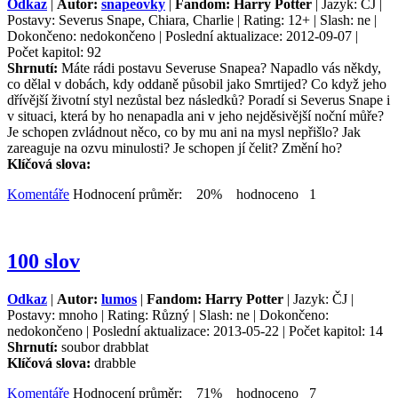
Odkaz
|
Autor:
snapeovky
|
Fandom: Harry Potter
| Jazyk: ČJ |
Postavy: Severus Snape, Chiara, Charlie | Rating: 12+ | Slash: ne |
Dokončeno: nedokončeno | Poslední aktualizace: 2012-09-07 |
Počet kapitol: 92
Shrnutí:
Máte rádi postavu Severuse Snapea? Napadlo vás někdy,
co dělal v dobách, kdy oddaně působil jako Smrtijed? Co když jeho
dřívější životní styl nezůstal bez následků? Poradí si Severus Snape i
v situaci, která by ho nenapadla ani v jeho nejděsivější noční můře?
Je schopen zvládnout něco, co by mu ani na mysl nepřišlo? Jak
zareaguje na ozvu minulosti? Je schopen jí čelit? Změní ho?
Klíčová slova:
Komentáře
Hodnocení průměr: 20% hodnoceno 1
100 slov
Odkaz
|
Autor:
lumos
|
Fandom: Harry Potter
| Jazyk: ČJ |
Postavy: mnoho | Rating: Různý | Slash: ne | Dokončeno:
nedokončeno | Poslední aktualizace: 2013-05-22 | Počet kapitol: 14
Shrnutí:
soubor drabblat
Klíčová slova:
drabble
Komentáře
Hodnocení průměr: 71% hodnoceno 7