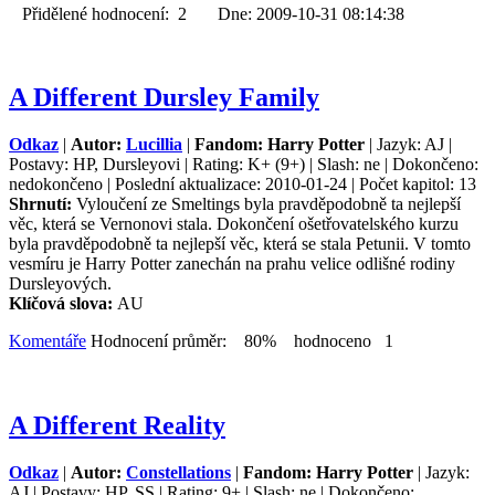
Přidělené hodnocení: 2 Dne: 2009-10-31 08:14:38
A Different Dursley Family
Odkaz
|
Autor:
Lucillia
|
Fandom: Harry Potter
| Jazyk: AJ |
Postavy: HP, Dursleyovi | Rating: K+ (9+) | Slash: ne | Dokončeno:
nedokončeno | Poslední aktualizace: 2010-01-24 | Počet kapitol: 13
Shrnutí:
Vyloučení ze Smeltings byla pravděpodobně ta nejlepší
věc, která se Vernonovi stala. Dokončení ošetřovatelského kurzu
byla pravděpodobně ta nejlepší věc, která se stala Petunii. V tomto
vesmíru je Harry Potter zanechán na prahu velice odlišné rodiny
Dursleyových.
Klíčová slova:
AU
Komentáře
Hodnocení průměr: 80% hodnoceno 1
A Different Reality
Odkaz
|
Autor:
Constellations
|
Fandom: Harry Potter
| Jazyk:
AJ | Postavy: HP, SS | Rating: 9+ | Slash: ne | Dokončeno: