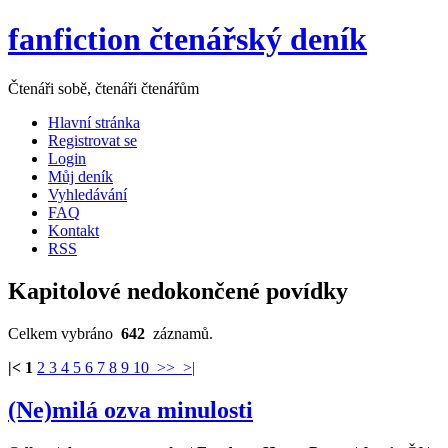
fanfiction čtenářský deník
Čtenáři sobě, čtenáři čtenářům
Hlavní stránka
Registrovat se
Login
Můj deník
Vyhledávání
FAQ
Kontakt
RSS
Kapitolové nedokončené povídky
Celkem vybráno
642
záznamů.
|<
1
2
3
4
5
6
7
8
9
10
>>
>|
(Ne)milá ozva minulosti