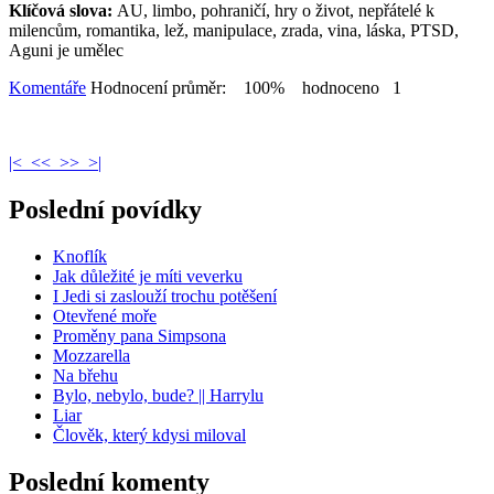
Klíčová slova:
AU, limbo, pohraničí, hry o život, nepřátelé k
milencům, romantika, lež, manipulace, zrada, vina, láska, PTSD,
Aguni je umělec
Komentáře
Hodnocení průměr: 100% hodnoceno 1
|<
<<
>>
>|
Poslední povídky
Knoflík
Jak důležité je míti veverku
I Jedi si zaslouží trochu potěšení
Otevřené moře
Proměny pana Simpsona
Mozzarella
Na břehu
Bylo, nebylo, bude? || Harrylu
Liar
Člověk, který kdysi miloval
Poslední komenty