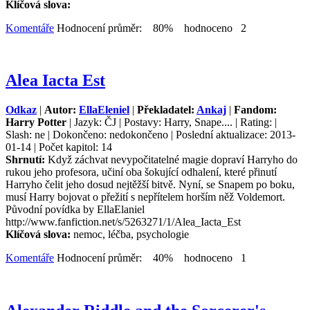
Klíčová slova:
Komentáře
Hodnocení průměr: 80% hodnoceno 2
Alea Iacta Est
Odkaz
|
Autor:
EllaEleniel
|
Překladatel:
Ankaj
|
Fandom:
Harry Potter
| Jazyk: ČJ | Postavy: Harry, Snape.... | Rating: |
Slash: ne | Dokončeno: nedokončeno | Poslední aktualizace: 2013-
01-14 | Počet kapitol: 14
Shrnutí:
Když záchvat nevypočitatelné magie dopraví Harryho do
rukou jeho profesora, učiní oba šokující odhalení, které přinutí
Harryho čelit jeho dosud nejtěžší bitvě. Nyní, se Snapem po boku,
musí Harry bojovat o přežití s nepřítelem horším něž Voldemort.
Původní povídka by EllaElaniel
http://www.fanfiction.net/s/5263271/1/Alea_Iacta_Est
Klíčová slova:
nemoc, léčba, psychologie
Komentáře
Hodnocení průměr: 40% hodnoceno 1