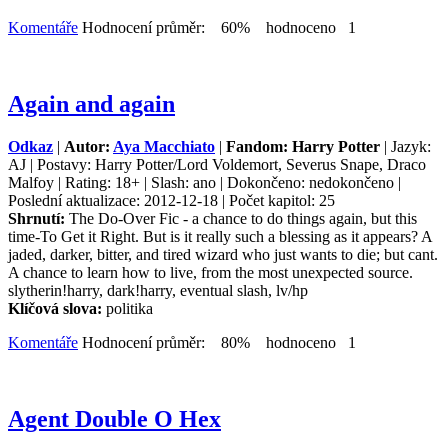
Komentáře
Hodnocení průměr: 60% hodnoceno 1
Again and again
Odkaz
|
Autor:
Aya Macchiato
|
Fandom: Harry Potter
| Jazyk:
AJ | Postavy: Harry Potter/Lord Voldemort, Severus Snape, Draco
Malfoy | Rating: 18+ | Slash: ano | Dokončeno: nedokončeno |
Poslední aktualizace: 2012-12-18 | Počet kapitol: 25
Shrnutí:
The Do-Over Fic - a chance to do things again, but this
time-To Get it Right. But is it really such a blessing as it appears? A
jaded, darker, bitter, and tired wizard who just wants to die; but cant.
A chance to learn how to live, from the most unexpected source.
slytherin!harry, dark!harry, eventual slash, lv/hp
Klíčová slova:
politika
Komentáře
Hodnocení průměr: 80% hodnoceno 1
Agent Double O Hex