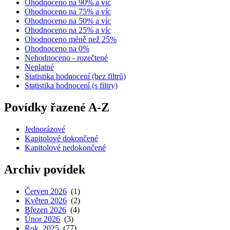
Ohodnoceno na 90% a víc
Ohodnoceno na 75% a víc
Ohodnoceno na 50% a víc
Ohodnoceno na 25% a víc
Ohodnoceno méně než 25%
Ohodnoceno na 0%
Nehodnoceno - rozečtené
Neplatné
Statistika hodnocení (bez filtrů)
Statistika hodnocení (s filtry)
Povídky řazené A-Z
Jednorázové
Kapitolové dokončené
Kapitolové nedokončené
Archiv povídek
Červen 2026
(1)
Květen 2026
(2)
Březen 2026
(4)
Únor 2026
(3)
Rok 2025
(77)