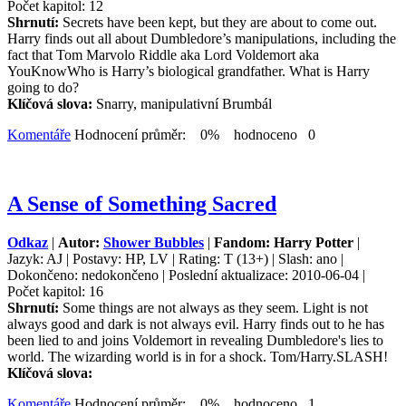
Počet kapitol: 12
Shrnutí:
Secrets have been kept, but they are about to come out.
Harry finds out all about Dumbledore’s manipulations, including the
fact that Tom Marvolo Riddle aka Lord Voldemort aka
YouKnowWho is Harry’s biological grandfather. What is Harry
going to do?
Klíčová slova:
Snarry, manipulativní Brumbál
Komentáře
Hodnocení průměr: 0% hodnoceno 0
A Sense of Something Sacred
Odkaz
|
Autor:
Shower Bubbles
|
Fandom: Harry Potter
|
Jazyk: AJ | Postavy: HP, LV | Rating: T (13+) | Slash: ano |
Dokončeno: nedokončeno | Poslední aktualizace: 2010-06-04 |
Počet kapitol: 16
Shrnutí:
Some things are not always as they seem. Light is not
always good and dark is not always evil. Harry finds out to he has
been lied to and joins Voldemort in revealing Dumbledore's lies to
world. The wizarding world is in for a shock. Tom/Harry.SLASH!
Klíčová slova:
Komentáře
Hodnocení průměr: 0% hodnoceno 1