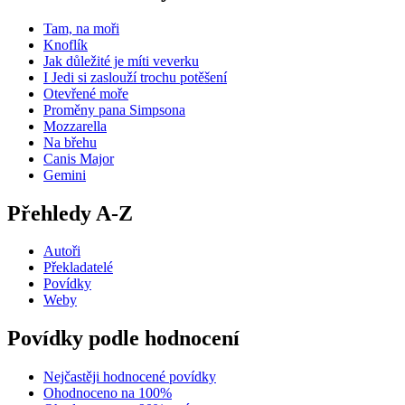
Tam, na moři
Knoflík
Jak důležité je míti veverku
I Jedi si zaslouží trochu potěšení
Otevřené moře
Proměny pana Simpsona
Mozzarella
Na břehu
Canis Major
Gemini
Přehledy A-Z
Autoři
Překladatelé
Povídky
Weby
Povídky podle hodnocení
Nejčastěji hodnocené povídky
Ohodnoceno na 100%