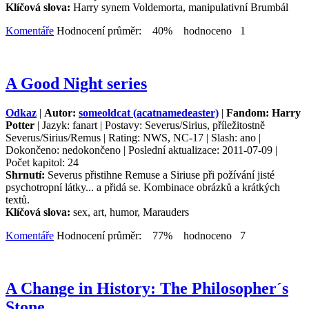
Klíčová slova:
Harry synem Voldemorta, manipulativní Brumbál
Komentáře
Hodnocení průměr: 40% hodnoceno 1
A Good Night series
Odkaz
|
Autor:
someoldcat (acatnamedeaster)
|
Fandom: Harry
Potter
| Jazyk: fanart | Postavy: Severus/Sirius, příležitostně
Severus/Sirius/Remus | Rating: NWS, NC-17 | Slash: ano |
Dokončeno: nedokončeno | Poslední aktualizace: 2011-07-09 |
Počet kapitol: 24
Shrnutí:
Severus přistihne Remuse a Siriuse při požívání jisté
psychotropní látky... a přidá se. Kombinace obrázků a krátkých
textů.
Klíčová slova:
sex, art, humor, Marauders
Komentáře
Hodnocení průměr: 77% hodnoceno 7
A Change in History: The Philosopher´s
Stone