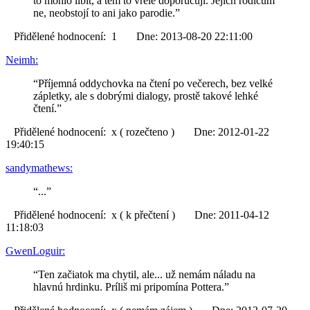
to mohlo líbit, a těm to vřele doporučuji. Jejich rodičům
ne, neobstojí to ani jako parodie.”
Přidělené hodnocení: 1 Dne: 2013-08-20 22:11:00
Neimh:
“Příjemná oddychovka na čtení po večerech, bez velké
zápletky, ale s dobrými dialogy, prostě takové lehké
čtení.”
Přidělené hodnocení: x ( rozečteno ) Dne: 2012-01-22
19:40:15
sandymathews:
“...”
Přidělené hodnocení: x ( k přečtení ) Dne: 2011-04-12
11:18:03
GwenLoguir:
“Ten začiatok ma chytil, ale... už nemám náladu na
hlavnú hrdinku. Príliš mi pripomína Pottera.”