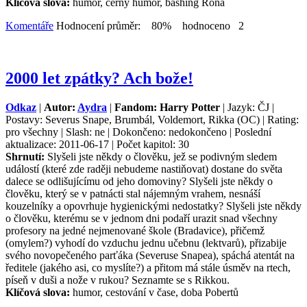
Klíčová slova:
humor, černý humor, bashing Rona
Komentáře
Hodnocení průměr: 80% hodnoceno 2
2000 let zpátky? Ach bože!
Odkaz
|
Autor:
Aydra
|
Fandom: Harry Potter
| Jazyk: ČJ |
Postavy: Severus Snape, Brumbál, Voldemort, Rikka (OC) | Rating:
pro všechny | Slash: ne | Dokončeno: nedokončeno | Poslední
aktualizace: 2011-06-17 | Počet kapitol: 30
Shrnutí:
Slyšeli jste někdy o člověku, jež se podivným sledem
událostí (které zde raději nebudeme nastiňovat) dostane do světa
dalece se odlišujícímu od jeho domoviny? Slyšeli jste někdy o
člověku, který se v patnácti stal nájemným vrahem, nesnáší
kouzelníky a opovrhuje hygienickými nedostatky? Slyšeli jste někdy
o člověku, kterému se v jednom dni podaří urazit snad všechny
profesory na jedné nejmenované škole (Bradavice), přičemž
(omylem?) vyhodí do vzduchu jednu učebnu (lektvarů), přizabije
svého novopečeného parťáka (Severuse Snapea), spáchá atentát na
ředitele (jakého asi, co myslíte?) a přitom má stále úsměv na rtech,
píseň v duši a nože v rukou? Seznamte se s Rikkou.
Klíčová slova:
humor, cestování v čase, doba Pobertů