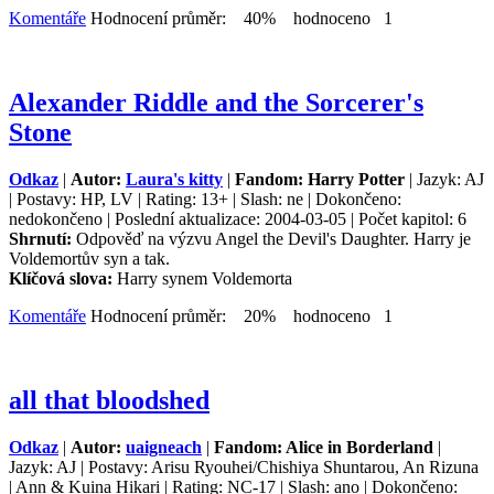
Komentáře
Hodnocení průměr: 40% hodnoceno 1
Alexander Riddle and the Sorcerer's
Stone
Odkaz
|
Autor:
Laura's kitty
|
Fandom: Harry Potter
| Jazyk: AJ
| Postavy: HP, LV | Rating: 13+ | Slash: ne | Dokončeno:
nedokončeno | Poslední aktualizace: 2004-03-05 | Počet kapitol: 6
Shrnutí:
Odpověď na výzvu Angel the Devil's Daughter. Harry je
Voldemortův syn a tak.
Klíčová slova:
Harry synem Voldemorta
Komentáře
Hodnocení průměr: 20% hodnoceno 1
all that bloodshed
Odkaz
|
Autor:
uaigneach
|
Fandom: Alice in Borderland
|
Jazyk: AJ | Postavy: Arisu Ryouhei/Chishiya Shuntarou, An Rizuna
| Ann & Kuina Hikari | Rating: NC-17 | Slash: ano | Dokončeno: