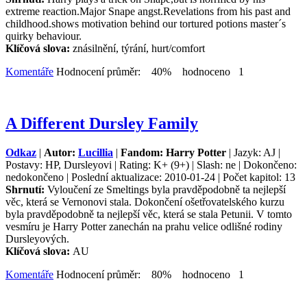
extreme reaction.Major Snape angst.Revelations from his past and
childhood.shows motivation behind our tortured potions master´s
quirky behaviour.
Klíčová slova:
znásilnění, týrání, hurt/comfort
Komentáře
Hodnocení průměr: 40% hodnoceno 1
A Different Dursley Family
Odkaz
|
Autor:
Lucillia
|
Fandom: Harry Potter
| Jazyk: AJ |
Postavy: HP, Dursleyovi | Rating: K+ (9+) | Slash: ne | Dokončeno:
nedokončeno | Poslední aktualizace: 2010-01-24 | Počet kapitol: 13
Shrnutí:
Vyloučení ze Smeltings byla pravděpodobně ta nejlepší
věc, která se Vernonovi stala. Dokončení ošetřovatelského kurzu
byla pravděpodobně ta nejlepší věc, která se stala Petunii. V tomto
vesmíru je Harry Potter zanechán na prahu velice odlišné rodiny
Dursleyových.
Klíčová slova:
AU
Komentáře
Hodnocení průměr: 80% hodnoceno 1