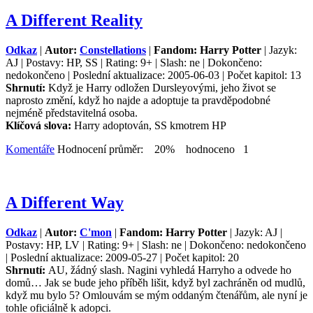
A Different Reality
Odkaz
|
Autor:
Constellations
|
Fandom: Harry Potter
| Jazyk:
AJ | Postavy: HP, SS | Rating: 9+ | Slash: ne | Dokončeno:
nedokončeno | Poslední aktualizace: 2005-06-03 | Počet kapitol: 13
Shrnutí:
Když je Harry odložen Dursleyovými, jeho život se
naprosto změní, když ho najde a adoptuje ta pravděpodobné
nejméně představitelná osoba.
Klíčová slova:
Harry adoptován, SS kmotrem HP
Komentáře
Hodnocení průměr: 20% hodnoceno 1
A Different Way
Odkaz
|
Autor:
C'mon
|
Fandom: Harry Potter
| Jazyk: AJ |
Postavy: HP, LV | Rating: 9+ | Slash: ne | Dokončeno: nedokončeno
| Poslední aktualizace: 2009-05-27 | Počet kapitol: 20
Shrnutí:
AU, žádný slash. Nagini vyhledá Harryho a odvede ho
domů… Jak se bude jeho příběh lišit, když byl zachráněn od mudlů,
když mu bylo 5? Omlouvám se mým oddaným čtenářům, ale nyní je
tohle oficiálně k adopci.