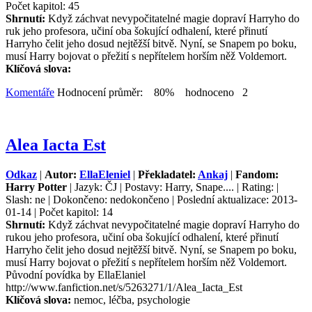
Počet kapitol: 45
Shrnutí:
Když záchvat nevypočitatelné magie dopraví Harryho do
ruk jeho profesora, učiní oba šokující odhalení, které přinutí
Harryho čelit jeho dosud nejtěžší bitvě. Nyní, se Snapem po boku,
musí Harry bojovat o přežití s nepřítelem horším něž Voldemort.
Klíčová slova:
Komentáře
Hodnocení průměr: 80% hodnoceno 2
Alea Iacta Est
Odkaz
|
Autor:
EllaEleniel
|
Překladatel:
Ankaj
|
Fandom:
Harry Potter
| Jazyk: ČJ | Postavy: Harry, Snape.... | Rating: |
Slash: ne | Dokončeno: nedokončeno | Poslední aktualizace: 2013-
01-14 | Počet kapitol: 14
Shrnutí:
Když záchvat nevypočitatelné magie dopraví Harryho do
rukou jeho profesora, učiní oba šokující odhalení, které přinutí
Harryho čelit jeho dosud nejtěžší bitvě. Nyní, se Snapem po boku,
musí Harry bojovat o přežití s nepřítelem horším něž Voldemort.
Původní povídka by EllaElaniel
http://www.fanfiction.net/s/5263271/1/Alea_Iacta_Est
Klíčová slova:
nemoc, léčba, psychologie