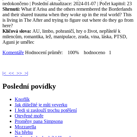
nedokončeno | Poslední aktualizace: 2024-01-07 | Počet kapitol: 23
Shrnutí:
What if Arisu and the others remembered the Borderlands
and their shared trauma when they woke up in the real world? This
is living in The After and trying to figure out where do they go from
here?
Klíčová slova:
AU, limbo, pohraničí, hry o život, nepřátelé k
milencům, romantika, lež, manipulace, zrada, vina, láska, PTSD,
Aguni je umělec
Komentáře
Hodnocení průměr: 100% hodnoceno 1
|<
<<
>>
>|
Poslední povídky
Knoflík
Jak důležité je míti veverku
I Jedi si zaslouží trochu potěšení
Otevřené moře
Proměny pana Simpsona
Mozzarella
Na břehu