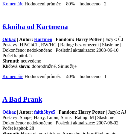
Komentáře
Hodnocení průměr: 80% hodnoceno 2
6.kniha od Kartmena
Odkaz
|
Autor:
Kartmen
|
Fandom: Harry Potter
| Jazyk: ČJ |
Postavy: HP/ChCh, RW/HG | Rating: bez omezení | Slash: ne |
Dokončeno: nedokončeno | Poslední aktualizace: 2003-06-10 |
Počet kapitol: 5
Shrnutí:
neuvedeno
Klíčová slova:
dobrodružné, Sirius žije
Komentáře
Hodnocení průměr: 40% hodnoceno 1
A Bad Prank
Odkaz
|
Autor:
faith5bye5
|
Fandom: Harry Potter
| Jazyk: AJ |
Postavy: Snape, Harry, Lupin, Sirius | Rating: M | Slash: ne |
Dokončeno: nedokončeno | Poslední aktualizace: 2007-06-02 |
Počet kapitol: 28
Shrnutí:
Harry plays a trick on Snape,but is horrified by his