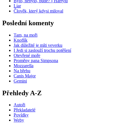
Bylo, nebylo, bude? || Harrylu
Liar
Člověk, který kdysi miloval
Poslední komenty
Tam, na moři
Knoflík
Jak důležité je míti veverku
I Jedi si zaslouží trochu potěšení
Otevřené moře
Proměny pana Simpsona
Mozzarella
Na břehu
Canis Major
Gemini
Přehledy A-Z
Autoři
Překladatelé
Povídky
Weby