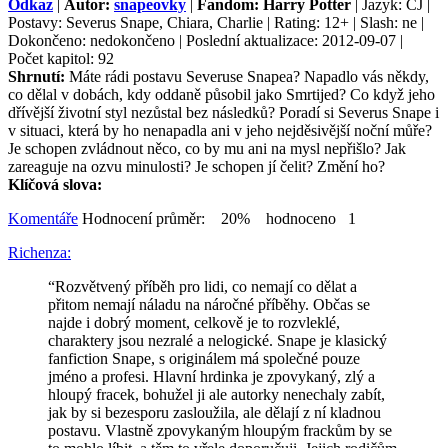
Odkaz
|
Autor:
snapeovky
|
Fandom: Harry Potter
| Jazyk: ČJ |
Postavy: Severus Snape, Chiara, Charlie | Rating: 12+ | Slash: ne |
Dokončeno: nedokončeno | Poslední aktualizace: 2012-09-07 |
Počet kapitol: 92
Shrnutí:
Máte rádi postavu Severuse Snapea? Napadlo vás někdy,
co dělal v dobách, kdy oddaně působil jako Smrtijed? Co když jeho
dřívější životní styl nezůstal bez následků? Poradí si Severus Snape i
v situaci, která by ho nenapadla ani v jeho nejděsivější noční můře?
Je schopen zvládnout něco, co by mu ani na mysl nepřišlo? Jak
zareaguje na ozvu minulosti? Je schopen jí čelit? Změní ho?
Klíčová slova:
Komentáře
Hodnocení průměr: 20% hodnoceno 1
Richenza:
“Rozvětvený příběh pro lidi, co nemají co dělat a
přitom nemají náladu na náročné příběhy. Občas se
najde i dobrý moment, celkově je to rozvleklé,
charaktery jsou nezralé a nelogické. Snape je klasický
fanfiction Snape, s originálem má společné pouze
jméno a profesi. Hlavní hrdinka je zpovykaný, zlý a
hloupý fracek, bohužel ji ale autorky nenechaly zabít,
jak by si bezesporu zasloužila, ale dělají z ní kladnou
postavu. Vlastně zpovykaným hloupým frackům by se