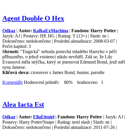
Agent Double O Hex
Odkaz
|
Autor:
KafkaExMachina
|
Fandom: Harry Potter
|
Jazyk: AJ | Postavy: HP, HG | Rating: T (13+) | Slash: ne |
Dokončeno: nedokončeno | Poslední aktualizace: 2008-03-07 |
Počet kapitol: 3
Shrnutí:
"Tragická" nehoda ponechá mladého Harryho v péči
příbuzného, o jehož existenci nikdo nevěděl. Zdá se, že Lily
Evansová měla strýčka, který se jmenoval Edmund Bond, jenž měl
syna Jamese.
Klíčová slova:
crossover s James Bond, humor, parodie
Komentáře
Hodnocení průměr: 80% hodnoceno 1
Alea Iacta Est
Odkaz
|
Autor:
EllaEleniel
|
Fandom: Harry Potter
| Jazyk: AJ |
Postavy: Harry Potter/Snape | Rating: není slash | Slash: ne |
Dokončeno: nedokončeno | Poslední aktualizace: 2011-07-26 |