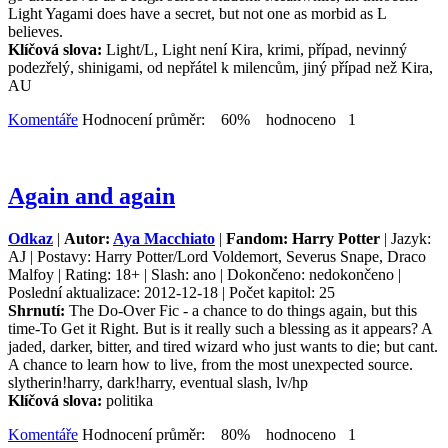
Light Yagami does have a secret, but not one as morbid as L
believes.
Klíčová slova:
Light/L, Light není Kira, krimi, případ, nevinný
podezřelý, shinigami, od nepřátel k milencům, jiný případ než Kira,
AU
Komentáře
Hodnocení průměr: 60% hodnoceno 1
Again and again
Odkaz
|
Autor:
Aya Macchiato
|
Fandom: Harry Potter
| Jazyk:
AJ | Postavy: Harry Potter/Lord Voldemort, Severus Snape, Draco
Malfoy | Rating: 18+ | Slash: ano | Dokončeno: nedokončeno |
Poslední aktualizace: 2012-12-18 | Počet kapitol: 25
Shrnutí:
The Do-Over Fic - a chance to do things again, but this
time-To Get it Right. But is it really such a blessing as it appears? A
jaded, darker, bitter, and tired wizard who just wants to die; but cant.
A chance to learn how to live, from the most unexpected source.
slytherin!harry, dark!harry, eventual slash, lv/hp
Klíčová slova:
politika
Komentáře
Hodnocení průměr: 80% hodnoceno 1