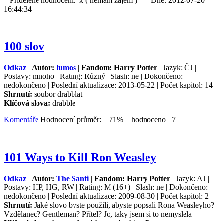
Přidělené hodnocení: x ( nemám zájem ) Dne: 2012-07-20
16:44:34
100 slov
Odkaz
|
Autor:
lumos
|
Fandom: Harry Potter
| Jazyk: ČJ |
Postavy: mnoho | Rating: Různý | Slash: ne | Dokončeno:
nedokončeno | Poslední aktualizace: 2013-05-22 | Počet kapitol: 14
Shrnutí:
soubor drabblat
Klíčová slova:
drabble
Komentáře
Hodnocení průměr: 71% hodnoceno 7
101 Ways to Kill Ron Weasley
Odkaz
|
Autor:
The Santi
|
Fandom: Harry Potter
| Jazyk: AJ |
Postavy: HP, HG, RW | Rating: M (16+) | Slash: ne | Dokončeno:
nedokončeno | Poslední aktualizace: 2009-08-30 | Počet kapitol: 2
Shrnutí:
Jaké slovo byste použili, abyste popsali Rona Weasleyho?
Vzdělanec? Gentleman? Přítel? Jo, taky jsem si to nemyslela