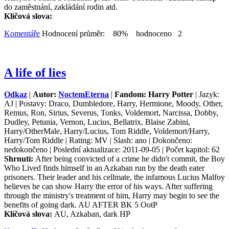
do zaměstnání, zakládání rodin atd.
Klíčová slova:
Komentáře
Hodnocení průměr: 80% hodnoceno 2
A life of lies
Odkaz
|
Autor:
NoctemEterna
|
Fandom: Harry Potter
| Jazyk:
AJ | Postavy: Draco, Dumbledore, Harry, Hermione, Moody, Other,
Remus, Ron, Sirius, Severus, Tonks, Voldemort, Narcissa, Dobby,
Dudley, Petunia, Vernon, Lucius, Bellatrix, Blaise Zabini,
Harry/OtherMale, Harry/Lucius, Tom Riddle, Voldemort/Harry,
Harry/Tom Riddle | Rating: MV | Slash: ano | Dokončeno:
nedokončeno | Poslední aktualizace: 2011-09-05 | Počet kapitol: 62
Shrnutí:
After being convicted of a crime he didn't commit, the Boy
Who Lived finds himself in an Azkaban run by the death eater
prisoners. Their leader and his cellmate, the infamous Lucius Malfoy
believes he can show Harry the error of his ways. After suffering
through the ministry's treatment of him, Harry may begin to see the
benefits of going dark. AU AFTER BK 5 OotP
Klíčová slova:
AU, Azkaban, dark HP