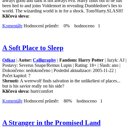
always good and dark is not always evil. Harry finds out to he has
been lied to and joins Voldemort in revealing Dumbledore's lies to
world. The wizarding world is in for a shock. Tom/Harry.SLASH!
Klíčová slova:
Komentáře
Hodnocení průměr: 0% hodnoceno 1
A Soft Place to Sleep
Odkaz
|
Autor:
Calligraphy
|
Fandom: Harry Potter
| Jazyk: AJ |
Postavy: Severus Snape/Remus Lupin | Rating: 18+ | Slash: ano |
Dokončeno: nedokončeno | Poslední aktualizace: 2005-11-22 |
Počet kapitol: 7
Shrnutí:
A werewolf finds salvation in the unlikeliest of places...
but is his savior really on his side?
Klíčová slova:
hurt/comfort
Komentáře
Hodnocení průměr: 80% hodnoceno 1
A Stranger in the Promised Land