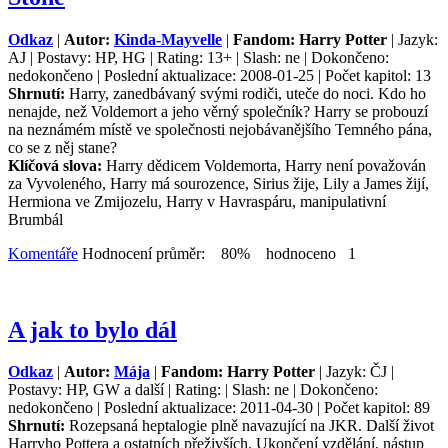
Odkaz
|
Autor:
Kinda-Mayvelle
|
Fandom: Harry Potter
| Jazyk:
AJ | Postavy: HP, HG | Rating: 13+ | Slash: ne | Dokončeno:
nedokončeno | Poslední aktualizace: 2008-01-25 | Počet kapitol: 13
Shrnutí:
Harry, zanedbávaný svými rodiči, uteče do noci. Kdo ho
nenajde, než Voldemort a jeho věrný společník? Harry se probouzí
na neznámém místě ve společnosti nejobávanějšího Temného pána,
co se z něj stane?
Klíčová slova:
Harry dědicem Voldemorta, Harry není považován
za Vyvoleného, Harry má sourozence, Sirius žije, Lily a James žijí,
Hermiona ve Zmijozelu, Harry v Havraspáru, manipulativní
Brumbál
Komentáře
Hodnocení průměr: 80% hodnoceno 1
A jak to bylo dál
Odkaz
|
Autor:
Mája
|
Fandom: Harry Potter
| Jazyk: ČJ |
Postavy: HP, GW a další | Rating: | Slash: ne | Dokončeno:
nedokončeno | Poslední aktualizace: 2011-04-30 | Počet kapitol: 89
Shrnutí:
Rozepsaná heptalogie plně navazující na JKR. Další život
Harryho Pottera a ostatních přeživších. Ukončení vzdělání, nástup