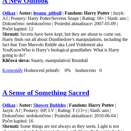
A New Outlook
Odkaz
|
Autor:
leeann_pitbull
|
Fandom: Harry Potter
| Jazyk:
AJ | Postavy: Harry Potter/Severus Snape | Rating: 18+ | Slash: ano |
Dokončeno: nedokončeno | Poslední aktualizace: 2007-05-09 |
Počet kapitol: 12
Shrnutí:
Secrets have been kept, but they are about to come out.
Harry finds out all about Dumbledore’s manipulations, including the
fact that Tom Marvolo Riddle aka Lord Voldemort aka
YouKnowWho is Harry’s biological grandfather. What is Harry
going to do?
Klíčová slova:
Snarry, manipulativní Brumbál
Komentáře
Hodnocení průměr: 0% hodnoceno 0
A Sense of Something Sacred
Odkaz
|
Autor:
Shower Bubbles
|
Fandom: Harry Potter
|
Jazyk: AJ | Postavy: HP, LV | Rating: T (13+) | Slash: ano |
Dokončeno: nedokončeno | Poslední aktualizace: 2010-06-04 |
Počet kapitol: 16
Shrnutí:
Some things are not always as they seem. Light is not