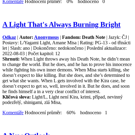
Komentáře
Hodnocení průměr: 0% hodnoceno 0
A Light That's Always Burning Bright
Odkaz
|
Autor:
Anonymous
|
Fandom: Death Note
| Jazyk: ČJ |
Postavy: L/Yagami Light, Amane Misa | Rating: PG-13 - od třinácti
let | Slash: ano | Dokončeno: nedokončeno | Poslední aktualizace:
2022-08-03 | Počet kapitol: 12
Shrnutí:
When Light throws away his Death Note, he didn’t mean
to change the world. But he does, and he has to prove his innocence
while fighting his own inner demons. When Misa starts killing, she
doesn’t expect to like killing. But she does, and she’s determined to
get what she wants. When L gets involved with the Kira case, he
doesn’t expect to get so, well, involved in it. But he does, and soon
he finds himself a in a very clear conflict of interest.
Klíčová slova:
Light/L, Light není Kira, krimi, případ, nevinný
podezřelý, shinigami, zlá Misa,
Komentáře
Hodnocení průměr: 60% hodnoceno 1