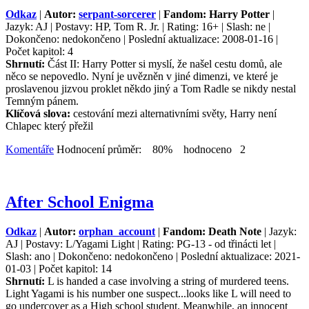
Odkaz
|
Autor:
serpant-sorcerer
|
Fandom: Harry Potter
|
Jazyk: AJ | Postavy: HP, Tom R. Jr. | Rating: 16+ | Slash: ne |
Dokončeno: nedokončeno | Poslední aktualizace: 2008-01-16 |
Počet kapitol: 4
Shrnutí:
Část II: Harry Potter si myslí, že našel cestu domů, ale
něco se nepovedlo. Nyní je uvězněn v jiné dimenzi, ve které je
proslavenou jizvou proklet někdo jiný a Tom Radle se nikdy nestal
Temným pánem.
Klíčová slova:
cestování mezi alternativními světy, Harry není
Chlapec který přežil
Komentáře
Hodnocení průměr: 80% hodnoceno 2
After School Enigma
Odkaz
|
Autor:
orphan_account
|
Fandom: Death Note
| Jazyk:
AJ | Postavy: L/Yagami Light | Rating: PG-13 - od třinácti let |
Slash: ano | Dokončeno: nedokončeno | Poslední aktualizace: 2021-
01-03 | Počet kapitol: 14
Shrnutí:
L is handed a case involving a string of murdered teens.
Light Yagami is his number one suspect...looks like L will need to
go undercover as a High school student. Meanwhile, an innocent