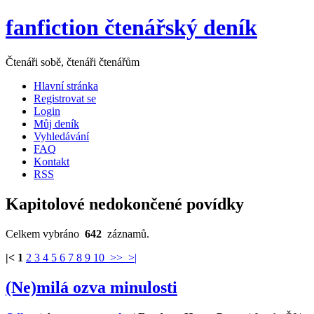
fanfiction čtenářský deník
Čtenáři sobě, čtenáři čtenářům
Hlavní stránka
Registrovat se
Login
Můj deník
Vyhledávání
FAQ
Kontakt
RSS
Kapitolové nedokončené povídky
Celkem vybráno
642
záznamů.
|<
1
2
3
4
5
6
7
8
9
10
>>
>|
(Ne)milá ozva minulosti