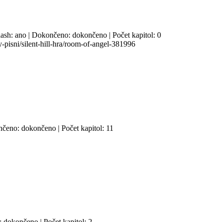
Slash: ano | Dokončeno: dokončeno | Počet kapitol: 0
y-pisni/silent-hill-hra/room-of-angel-381996
nčeno: dokončeno | Počet kapitol: 11
: dokončeno | Počet kapitol: 2