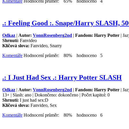
Komentáře
Hodnocení průměr: 65% hodnoceno 4
.: Feeling Good :. Snape/Harry SLASH, 50
Odkaz
|
Autor:
VonnRosenberg2nd
|
Fandom: Harry Potter
| Jaz
Shrnutí:
Fanvideo
Klíčová slova:
Fanvideo, Snarry
Komentáře
Hodnocení průměr: 80% hodnoceno 5
.: I Just Had Sex .: Harry Potter SLASH
Odkaz
|
Autor:
VonnRosenberg2nd
|
Fandom: Harry Potter
| Jaz
13+ | Slash: ano | Dokončeno: dokončeno | Počet kapitol: 0
Shrnutí:
I just had sex:D
Klíčová slova:
Fanvideo, Sex
Komentáře
Hodnocení průměr: 80% hodnoceno 6