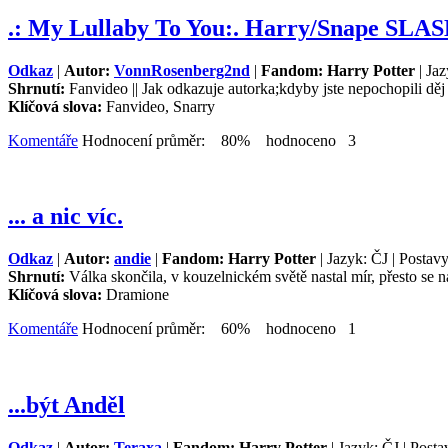
.: My Lullaby To You:. Harry/Snape SLA
Odkaz
|
Autor:
VonnRosenberg2nd
|
Fandom: Harry Potter
| Jaz
Shrnutí:
Fanvideo || Jak odkazuje autorka;kdyby jste nepochopili děj 
Klíčová slova:
Fanvideo, Snarry
Komentáře
Hodnocení průměr: 80% hodnoceno 3
... a nic víc.
Odkaz
|
Autor:
andie
|
Fandom: Harry Potter
| Jazyk: ČJ | Postav
Shrnutí:
Válka skončila, v kouzelnickém světě nastal mír, přesto se najdo
Klíčová slova:
Dramione
Komentáře
Hodnocení průměr: 60% hodnoceno 1
...být Anděl
Odkaz
|
Autor:
Teraxa
|
Fandom: Harry Potter
| Jazyk: ČJ | Post