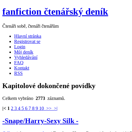
fanfiction čtenářský deník
Čtenáři sobě, čtenáři čtenářům
Hlavní stránka
Registrovat se
Login
Můj deník
Vyhledávání
FAQ
Kontakt
RSS
Kapitolové dokončené povídky
Celkem vybráno
2773
záznamů.
|<
1
2
3
4
5
6
7
8
9
10
>>
>|
-Snape/Harry-Sexy Silk -