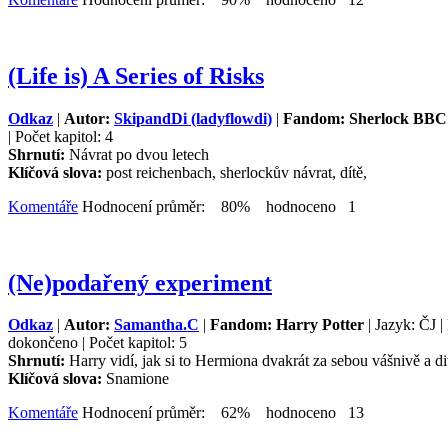
(Life is) A Series of Risks
Odkaz
|
Autor:
SkipandDi (ladyflowdi)
|
Fandom: Sherlock BBC
| Počet kapitol: 4
Shrnutí:
Návrat po dvou letech
Klíčová slova:
post reichenbach, sherlockův návrat, dítě,
Komentáře
Hodnocení průměr: 80% hodnoceno 1
(Ne)podařený experiment
Odkaz
|
Autor:
Samantha.C
|
Fandom: Harry Potter
| Jazyk: ČJ 
dokončeno | Počet kapitol: 5
Shrnutí:
Harry vidí, jak si to Hermiona dvakrát za sebou vášnivě a d
Klíčová slova:
Snamione
Komentáře
Hodnocení průměr: 62% hodnoceno 13