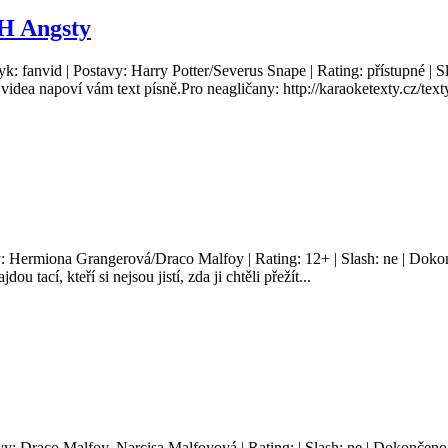
SH Angsty
yk: fanvid | Postavy: Harry Potter/Severus Snape | Rating: přístupné | 
videa napoví vám text písně.Pro neagličany: http://karaoketexty.cz/text
y: Hermiona Grangerová/Draco Malfoy | Rating: 12+ | Slash: ne | Doko
u tací, kteří si nejsou jistí, zda ji chtěli přežít...
avy: Draco Malfoy, Narcisa Malfoyová | Rating: | Slash: ne | Dokončeno