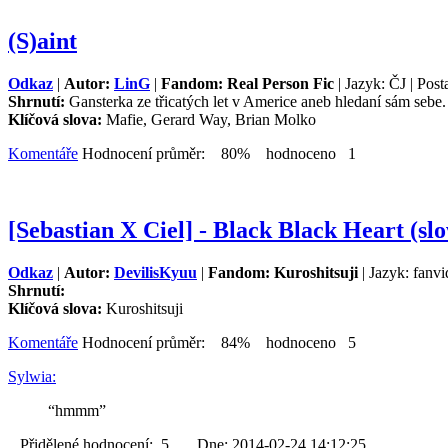
(S)aint
Odkaz
|
Autor:
LinG
|
Fandom: Real Person Fic
| Jazyk: ČJ | Pos
Shrnutí:
Gansterka ze třicatých let v Americe aneb hledaní sám sebe.
Klíčová slova:
Mafie, Gerard Way, Brian Molko
Komentáře
Hodnocení průměr: 80% hodnoceno 1
[Sebastian X Ciel] - Black Black Heart (sl
Odkaz
|
Autor:
DevilisKyuu
|
Fandom: Kuroshitsuji
| Jazyk: fanvi
Shrnutí:
Klíčová slova:
Kuroshitsuji
Komentáře
Hodnocení průměr: 84% hodnoceno 5
Sylwia:
“hmmm”
Přidělené hodnocení: 5 Dne: 2014-02-24 14:12:25