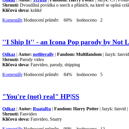
Shrnutí:
Dvoudílná povídka o snech a přáních, na které se upíná cel
Klíčová slova:
krátké
Komentáře
Hodnocení průměr: 60% hodnoceno 2
''I Ship It'' - an Icona Pop parody by Not 
Odkaz
|
Autor:
notliterally
|
Fandom: Multifandom
| Jazyk: fanvid
Shrnutí:
Parody video
Klíčová slova:
Fanvideo, parody, shipping
Komentáře
Hodnocení průměr: 84% hodnoceno 5
"You're (not) real" HP|SS
Odkaz
|
Autor:
RuataRu
|
Fandom: Harry Potter
| Jazyk: fanvid 
Shrnutí:
Fanvideo
Klíčová slova:
Fanvideo, Snarry
Komentáře
Hodnocení průměr: 90% hodnoceno 12