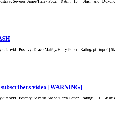
 Postavy: Severus Snape/Harry Potter | Rating: 13+ | Slash: ano | Dokon
LASH
yk: fanvid | Postavy: Draco Malfoy/Harry Potter | Rating: přístupné | S
+ subscribers video [WARNING]
yk: fanvid | Postavy: Severus Snape/Harry Potter | Rating: 15+ | Slash