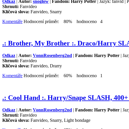
Odkaz
|
Autor:
snoglow
|
Fandom: Harry Potter
| Jazyk: fanvid |
Shrnutí:
Fanvideo
Klíčová slova:
Fanvideo, Snarry
Komentáře
Hodnocení průměr: 80% hodnoceno 4
.: Brother, My Brother :. Draco/Harry S
Odkaz
|
Autor:
VonnRosenberg2nd
|
Fandom: Harry Potter
| Jaz
Shrnutí:
Fanvideo
Klíčová slova:
Fanvideo, Drarry
Komentáře
Hodnocení průměr: 60% hodnoceno 1
.: Cool Hand :. Harry/Snape SLASH, 400
Odkaz
|
Autor:
VonnRosenberg2nd
|
Fandom: Harry Potter
| Jaz
Shrnutí:
Fanvideo
Klíčová slova:
Fanvideo, Snarry, Light bondage