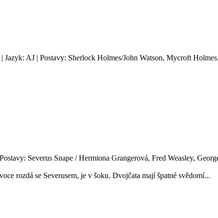
| Jazyk: AJ | Postavy: Sherlock Holmes/John Watson, Mycroft Holmes
| Postavy: Severus Snape / Hermiona Grangerová, Fred Weasley, George 
ivoce rozdá se Severusem, je v šoku. Dvojčata mají špatné svědomí...