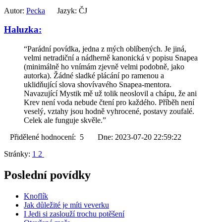
Autor:
Pecka
Jazyk: ČJ
Haluzka:
“Parádní povídka, jedna z mých oblíbených. Je jiná,
velmi netradiční a nádherně kanonická v popisu Snapea
(minimálně ho vnímám zjevně velmi podobně, jako
autorka). Žádné sladké plácání po ramenou a
uklidňující slova shovívavého Snapea-mentora.
Navazující Mystik mě už tolik neoslovil a chápu, že ani
Krev není voda nebude čtení pro každého. Příběh není
veselý, vztahy jsou hodně vyhrocené, postavy zoufalé.
Celek ale funguje skvěle.”
Přidělené hodnocení: 5 Dne: 2023-07-20 22:59:22
Stránky:
1
2
Poslední povídky
Knoflík
Jak důležité je míti veverku
I Jedi si zaslouží trochu potěšení