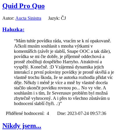
Quid Pro Quo
Autor:
Aucta Sinistra
Jazyk: ČJ
Haluzka:
“Mám tuhle povídku ráda, vracím se k ní opakovaně.
Ačkoli musím souhlasit s mnoha výtkami v
komentářích (závěr je slabší, Snape OOC a tak dále),
povídka se mi čte dobře, je příjemně oddechová a
prostě zbožňuji dospělého Harryho. Atraktivní a
vyspělý. Konečně. :D Vzájemná dynamika jejich
interakcí z první poloviny povídky je prostě skvělá a je
vlastně trochu škoda, že se autorka rozhodla přidat víc
děje. Někdy i méně je více a mně by vlastně docela
stačilo ukončit povídku rovnou po... No vy víte. A
souhlasím i s tím, že Severusuv problém byl možná
zbytečně vyhrocený. A i přes to všechno zůstávám u
hodnocení slabší čtyři. .:)”
Přidělené hodnocení: 4 Dne: 2023-07-24 09:57:36
Nikdy jsem...