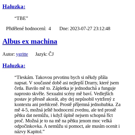
Haluzka:
“TBE”
Přidělené hodnocení: 4 Dne: 2023-07-27 23:12:48
Albus ex machina
Autor:
ygritte
Jazyk: ČJ
Haluzka:
“Tleskám. Takovou prvotinu bych si někdy přála
napsat. V současné době asi nejlepší Drarry, které jsem
četla. Bavilo mě to. Zápletka je jednoduchá a funguje
naprosto skvěle. Sexualni scény mě baví. Vedlejších
postav je přesně akorát, aby dej nepůsobil vytržený z
kontextu ani prehlceně. Prostě příjemná jednohubka. Za
mě 4-5, možná ještě hodnocení zvednu, ale ted prostě
pětku dat nemůžu, i když úplně nejsem schopná říct
proč. Možná je to na mě na pětku jenom moc velká
odpočinkovka. A nemůžu si pomoct, ale musím ocenit i
názvy Kapitol.”