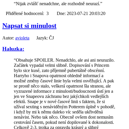
“Nijak zvlášť nenadchne, ale rozhodně neurazí.”
Přidělené hodnocení: 3 Dne: 2023-07-21 20:03:20
Napsat si minulost
Autor:
avioleta
Jazyk: ČJ
Haluzka:
“Obsahuje SPOILER. Nenadchlo, ale asi ani neurazilo.
Začátek vypadal velmi slibně. Dopisování s Princem
bylo sice kusé, zato příjemně pubertálně obscénní.
Harryho i Snapova opatrnost ohledně informací a
možné změny časové linie byla velmi osvěžující. A pak
se prostě něco stalo, veškerá opatrnost šla stranou, ale
vyzrazené informace z minulosti/budoucnosti ústí jen a
jen ve Snapeovu záchranu bez jakýchkoli vedlejších
efektů. Snape je v nové časové linii s faktem, že si
užíval sexting s nenáviděným Potterem úplně v pohodě,
i když by mi k němu daleko víc seděla ukřivděná
nenávist. Nebo tak něco. Obecně ovšem dost nemusím
cestování časem, pokud není dopilované k dokonalosti.
Celkově 2-3, trojka za opravdu krásný a slibný