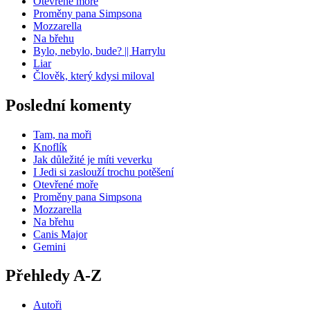
Otevřené moře
Proměny pana Simpsona
Mozzarella
Na břehu
Bylo, nebylo, bude? || Harrylu
Liar
Člověk, který kdysi miloval
Poslední komenty
Tam, na moři
Knoflík
Jak důležité je míti veverku
I Jedi si zaslouží trochu potěšení
Otevřené moře
Proměny pana Simpsona
Mozzarella
Na břehu
Canis Major
Gemini
Přehledy A-Z
Autoři