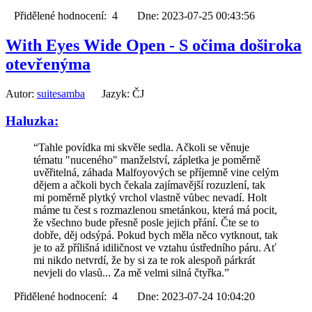
Přidělené hodnocení: 4 Dne: 2023-07-25 00:43:56
With Eyes Wide Open - S očima doširoka
otevřenýma
Autor:
suitesamba
Jazyk: ČJ
Haluzka:
“Tahle povídka mi skvěle sedla. Ačkoli se věnuje
tématu "nuceného" manželství, zápletka je poměrně
uvěřitelná, záhada Malfoyových se příjemně vine celým
dějem a ačkoli bych čekala zajímavější rozuzlení, tak
mi poměrně plytký vrchol vlastně vůbec nevadí. Holt
máme tu čest s rozmazlenou smetánkou, která má pocit,
že všechno bude přesně posle jejich přání. Čte se to
dobře, děj odsýpá. Pokud bych měla něco vytknout, tak
je to až přílišná idiličnost ve vztahu ústředního páru. Ať
mi nikdo netvrdí, že by si za te rok alespoň párkrát
nevjeli do vlasů... Za mě velmi silná čtyřka.”
Přidělené hodnocení: 4 Dne: 2023-07-24 10:04:20