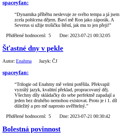
spaceyfan:
“Dynamika příběhu neslevuje ze svého tempa a já jsem
zcela pohlcena dějem. Baví mě Ron jako záporák. A
Severus si užije trošičku štěstí, jak mu to jen přeji!”
Přidělené hodnocení: 5 Dne: 2023-07-21 00:32:05
Šťastné dny v pekle
Autor:
Enahma
Jazyk: ČJ
spaceyfan:
“Trilogie od Enahmy mě velmi potěšila. Překvapil
vyzrálý jazyk, kvalitní překlad, propracovaný děj.
Všechny díly skládačky do sebe perfektně zapadají a
jeden bez druhého nemohou existovat. Proto je i 1. díl
důležitý a pro mě naprosto uvěřitelný.”
Přidělené hodnocení: 5 Dne: 2023-07-21 00:30:42
Bolestná povinnost