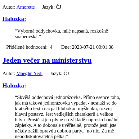
Autor:
Amorette
Jazyk: ČJ
Haluzka:
“Výborná oddychovka, milé napsaná, rozkošně
snapeovská.”
Přidělené hodnocení: 4 Dne: 2023-07-21 00:01:38
Jeden večer na ministerstvu
Autor:
Maeglin Yedi
Jazyk: ČJ
Haluzka:
“Skvělá oddechová jednorázovka. Přímo esence toho,
jak má taková jednorázovka vypadat - nesnaží se do
kratkého textu nacpat hlubokou myšlenku, rozvoj
hlavní postavz, šest vedlejších charakterů a velkou
bitvu. Prostě si jen plyne na základě naprosto banální
zápletky. A to dokonale uvěřitelně, protože jestli jste
někdy zažili opravdu dobrou party... no nic. Za mě
neoodiskutovatelná pětka.”