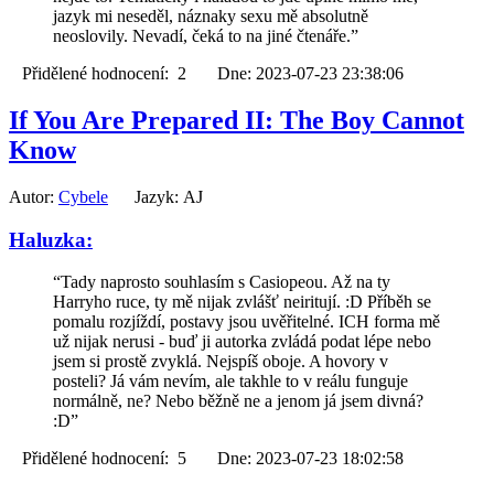
jazyk mi neseděl, náznaky sexu mě absolutně
neoslovily. Nevadí, čeká to na jiné čtenáře.”
Přidělené hodnocení: 2 Dne: 2023-07-23 23:38:06
If You Are Prepared II: The Boy Cannot
Know
Autor:
Cybele
Jazyk: AJ
Haluzka:
“Tady naprosto souhlasím s Casiopeou. Až na ty
Harryho ruce, ty mě nijak zvlášť neiritují. :D Příběh se
pomalu rozjíždí, postavy jsou uvěřitelné. ICH forma mě
už nijak nerusi - buď ji autorka zvládá podat lépe nebo
jsem si prostě zvyklá. Nejspíš oboje. A hovory v
posteli? Já vám nevím, ale takhle to v reálu funguje
normálně, ne? Nebo běžně ne a jenom já jsem divná?
:D”
Přidělené hodnocení: 5 Dne: 2023-07-23 18:02:58