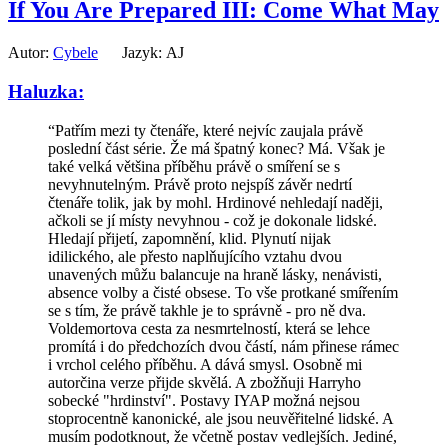
If You Are Prepared III: Come What May
Autor:
Cybele
Jazyk: AJ
Haluzka:
“Patřím mezi ty čtenáře, které nejvíc zaujala právě
poslední část série. Že má špatný konec? Má. Však je
také velká většina příběhu právě o smíření se s
nevyhnutelným. Právě proto nejspíš závěr nedrtí
čtenáře tolik, jak by mohl. Hrdinové nehledají naději,
ačkoli se jí místy nevyhnou - což je dokonale lidské.
Hledají přijetí, zapomnění, klid. Plynutí nijak
idilického, ale přesto naplňujícího vztahu dvou
unavených můžu balancuje na hraně lásky, nenávisti,
absence volby a čisté obsese. To vše protkané smířením
se s tím, že právě takhle je to správně - pro ně dva.
Voldemortova cesta za nesmrtelností, která se lehce
promítá i do předchozích dvou částí, nám přinese rámec
i vrchol celého příběhu. A dává smysl. Osobně mi
autorčina verze přijde skvělá. A zbožňuji Harryho
sobecké "hrdinství". Postavy IYAP možná nejsou
stoprocentně kanonické, ale jsou neuvěřitelné lidské. A
musím podotknout, že včetně postav vedlejších. Jediné,