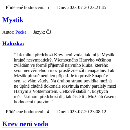
Přidělené hodnocení: 5 Dne: 2023-07-20 23:21:45
Mystik
Autor:
Pecka
Jazyk: ČJ
Haluzka:
“Jak miluji předchozí Krev není voda, tak mi je Mystik
krajně nesympatický. Všemocného Harryho většinou
zvládám ve formě přijemně naivního kluka, kterého
svou neuvěřitelnou moc prostě zneužít nenapadne. Tak
Mzstik přesně není ten případ. Je to prostě Snapeův
syn, se vším všudy. Na druhou stranu povídka možná
ne úplně chtěně dokonale rozvinula motiv paralely mezi
Harrym a Voldemortem. Celkově slabší 4, kdybych
měla škrtnout předchozí díl, tak čisté tři. Možnáb časem
hodnocení upravím.”
Přidělené hodnocení: 4 Dne: 2023-07-20 23:08:12
Krev není voda