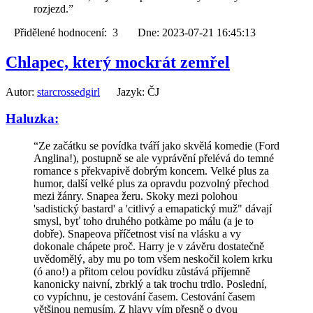
rozjezd.”
Přidělené hodnocení: 3 Dne: 2023-07-21 16:45:13
Chlapec, který mockrát zemřel
Autor:
starcrossedgirl
Jazyk: ČJ
Haluzka:
“Ze začátku se povídka tváří jako skvělá komedie (Ford
Anglina!), postupně se ale vyprávění přelévá do temné
romance s překvapivě dobrým koncem. Velké plus za
humor, další velké plus za opravdu pozvolný přechod
mezi žánry. Snapea žeru. Skoky mezi polohou
'sadistický bastard' a 'citlivý a emapatický muž" dávají
smysl, byť toho druhého potkàme po málu (a je to
dobře). Snapeova příčetnost visí na vlásku a vy
dokonale chápete proč. Harry je v závěru dostatečně
uvědomělý, aby mu po tom všem neskočil kolem krku
(ó ano!) a přitom celou povídku zůstává příjemně
kanonicky naivní, zbrklý a tak trochu trdlo. Poslední,
co vypíchnu, je cestování časem. Cestování časem
většinou nemusím. Z hlavy vím přesně o dvou