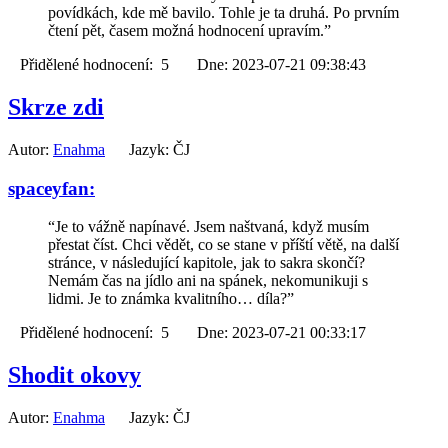
povídkách, kde mě bavilo. Tohle je ta druhá. Po prvním
čtení pět, časem možná hodnocení upravím.”
Přidělené hodnocení: 5 Dne: 2023-07-21 09:38:43
Skrze zdi
Autor:
Enahma
Jazyk: ČJ
spaceyfan:
“Je to vážně napínavé. Jsem naštvaná, když musím
přestat číst. Chci vědět, co se stane v příští větě, na další
stránce, v následující kapitole, jak to sakra skončí?
Nemám čas na jídlo ani na spánek, nekomunikuji s
lidmi. Je to známka kvalitního… díla?”
Přidělené hodnocení: 5 Dne: 2023-07-21 00:33:17
Shodit okovy
Autor:
Enahma
Jazyk: ČJ