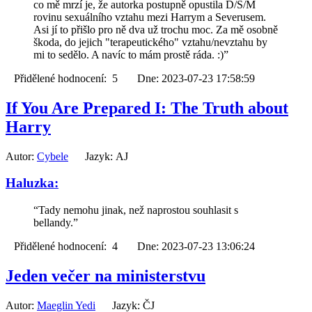
co mě mrzí je, že autorka postupně opustila D/S/M
rovinu sexuálního vztahu mezi Harrym a Severusem.
Asi jí to přišlo pro ně dva už trochu moc. Za mě osobně
škoda, do jejich "terapeutického" vztahu/nevztahu by
mi to sedělo. A navíc to mám prostě ráda. :)”
Přidělené hodnocení: 5 Dne: 2023-07-23 17:58:59
If You Are Prepared I: The Truth about
Harry
Autor:
Cybele
Jazyk: AJ
Haluzka:
“Tady nemohu jinak, než naprostou souhlasit s
bellandy.”
Přidělené hodnocení: 4 Dne: 2023-07-23 13:06:24
Jeden večer na ministerstvu
Autor:
Maeglin Yedi
Jazyk: ČJ