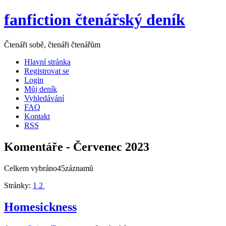
fanfiction čtenářský deník
Čtenáři sobě, čtenáři čtenářům
Hlavní stránka
Registrovat se
Login
Můj deník
Vyhledávání
FAQ
Kontakt
RSS
Komentáře - Červenec 2023
Celkem vybráno45záznamů
Stránky:
1
2
Homesickness