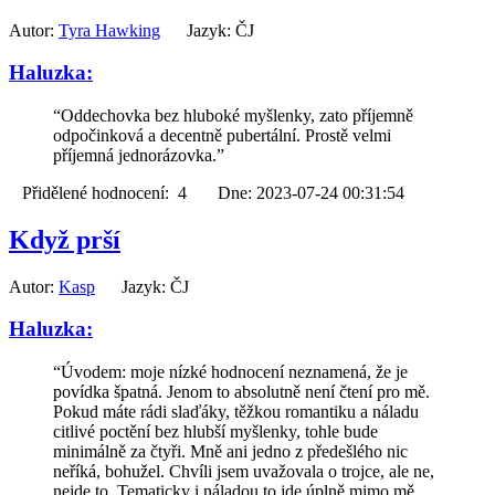
Autor:
Tyra Hawking
Jazyk: ČJ
Haluzka:
“Oddechovka bez hluboké myšlenky, zato příjemně
odpočinková a decentně pubertální. Prostě velmi
příjemná jednorázovka.”
Přidělené hodnocení: 4 Dne: 2023-07-24 00:31:54
Když prší
Autor:
Kasp
Jazyk: ČJ
Haluzka:
“Úvodem: moje nízké hodnocení neznamená, že je
povídka špatná. Jenom to absolutně není čtení pro mě.
Pokud máte rádi slaďáky, těžkou romantiku a náladu
citlivé poctění bez hlubší myšlenky, tohle bude
minimálně za čtyři. Mně ani jedno z předešlého nic
neříká, bohužel. Chvíli jsem uvažovala o trojce, ale ne,
nejde to. Tematicky i náladou to jde úplně mimo mě,