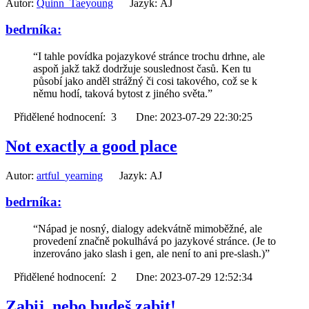
Autor:
Quinn_Taeyoung
Jazyk: AJ
bedrníka:
“I tahle povídka pojazykové stránce trochu drhne, ale
aspoň jakž takž dodržuje souslednost časů. Ken tu
působí jako anděl strážný či cosi takového, což se k
němu hodí, taková bytost z jiného světa.”
Přidělené hodnocení: 3 Dne: 2023-07-29 22:30:25
Not exactly a good place
Autor:
artful_yearning
Jazyk: AJ
bedrníka:
“Nápad je nosný, dialogy adekvátně mimoběžné, ale
provedení značně pokulhává po jazykové stránce. (Je to
inzerováno jako slash i gen, ale není to ani pre-slash.)”
Přidělené hodnocení: 2 Dne: 2023-07-29 12:52:34
Zabij, nebo budeš zabit!