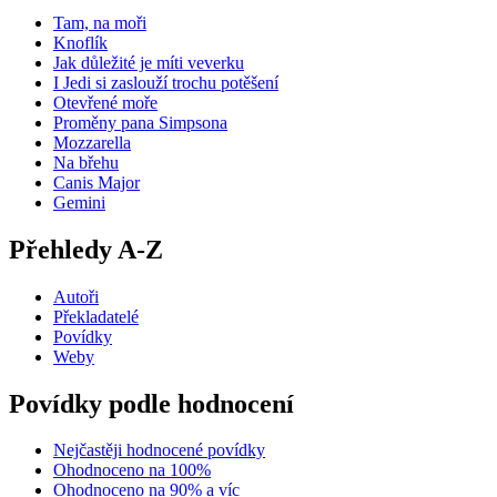
Tam, na moři
Knoflík
Jak důležité je míti veverku
I Jedi si zaslouží trochu potěšení
Otevřené moře
Proměny pana Simpsona
Mozzarella
Na břehu
Canis Major
Gemini
Přehledy A-Z
Autoři
Překladatelé
Povídky
Weby
Povídky podle hodnocení
Nejčastěji hodnocené povídky
Ohodnoceno na 100%
Ohodnoceno na 90% a víc