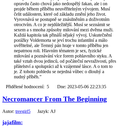
opravdu často chová jako nedospělý fakan, ale i on
projde během příběhu neuvěřitelným vývojem. Musí
čelit událostem, které od základu změní jeho život.
Vyrovnává se postupně se znásilněním a doživotním
otroctvím. A co je nejdůležitější. Musí se seznámit se
sexem a s mnoha způsoby milování mezi dvěma muži.
Každá kapitola tak přináší nějaký vývoj. Uskutečnění
porážky Voldemorta se jeví trochu infantilní a málo
uvěřitelné, ale Temný pán hraje v tomto příběhu jen
nepatrnou roli. Hlavním tématem je sex, fyzické
milování a poznávání více forem pohlavního styku. A
také vztah dvou jedinců, od počáteční nevraživosti, přes
přátelství a spolupráci až k vzájemné lásce. A o tom to
je. Z tohoto pohledu se nejedná vůbec o dlouhý a
nudný příběh.”
Přidělené hodnocení: 5 Dne: 2023-05-06 22:23:35
Necromancer From The Beginning
Autor:
treegirl5
Jazyk: AJ
jajafilm: