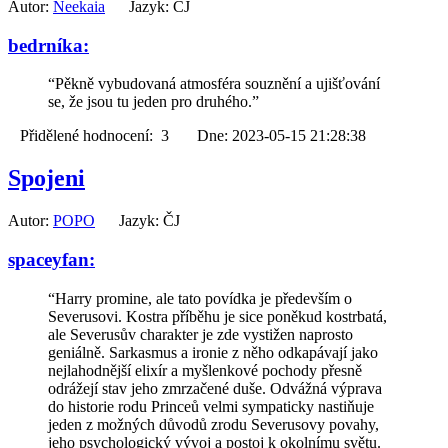
Autor:
Neekaia
Jazyk: ČJ
bedrníka:
“Pěkně vybudovaná atmosféra souznění a ujišťování
se, že jsou tu jeden pro druhého.”
Přidělené hodnocení: 3 Dne: 2023-05-15 21:28:38
Spojeni
Autor:
POPO
Jazyk: ČJ
spaceyfan:
“Harry promine, ale tato povídka je především o
Severusovi. Kostra příběhu je sice poněkud kostrbatá,
ale Severusův charakter je zde vystižen naprosto
geniálně. Sarkasmus a ironie z něho odkapávají jako
nejlahodnější elixír a myšlenkové pochody přesně
odrážejí stav jeho zmrzačené duše. Odvážná výprava
do historie rodu Princeů velmi sympaticky nastiňuje
jeden z možných důvodů zrodu Severusovy povahy,
jeho psychologický vývoj a postoj k okolnímu světu.