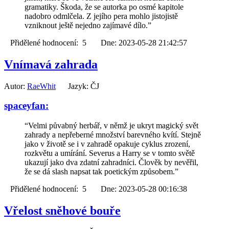
gramatiky. Škoda, že se autorka po osmé kapitole
nadobro odmlčela. Z jejího pera mohlo jistojistě
vzniknout ještě nejedno zajímavé dílo.”
Přidělené hodnocení: 5 Dne: 2023-05-28 21:42:57
Vnímavá zahrada
Autor:
RaeWhit
Jazyk: ČJ
spaceyfan:
“Velmi půvabný herbář, v němž je ukryt magický svět
zahrady a nepřeberné množství barevného kvítí. Stejně
jako v životě se i v zahradě opakuje cyklus zrození,
rozkvětu a umírání. Severus a Harry se v tomto světě
ukazují jako dva zdatní zahradníci. Člověk by nevěřil,
že se dá slash napsat tak poetickým způsobem.”
Přidělené hodnocení: 5 Dne: 2023-05-28 00:16:38
Vřelost sněhové bouře