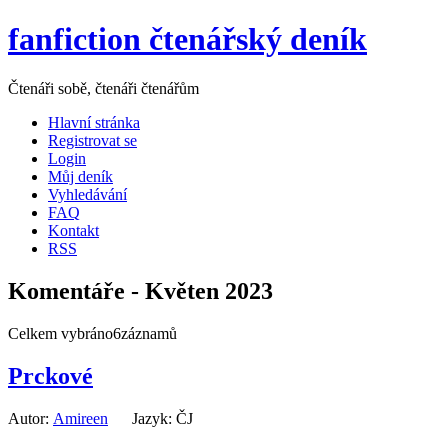
fanfiction čtenářský deník
Čtenáři sobě, čtenáři čtenářům
Hlavní stránka
Registrovat se
Login
Můj deník
Vyhledávání
FAQ
Kontakt
RSS
Komentáře - Květen 2023
Celkem vybráno6záznamů
Prckové
Autor:
Amireen
Jazyk: ČJ