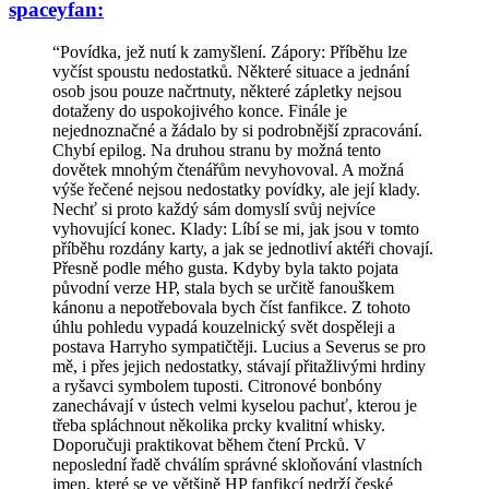
spaceyfan:
“Povídka, jež nutí k zamyšlení. Zápory: Příběhu lze
vyčíst spoustu nedostatků. Některé situace a jednání
osob jsou pouze načrtnuty, některé zápletky nejsou
dotaženy do uspokojivého konce. Finále je
nejednoznačné a žádalo by si podrobnější zpracování.
Chybí epilog. Na druhou stranu by možná tento
dovětek mnohým čtenářům nevyhovoval. A možná
výše řečené nejsou nedostatky povídky, ale její klady.
Nechť si proto každý sám domyslí svůj nejvíce
vyhovující konec. Klady: Líbí se mi, jak jsou v tomto
příběhu rozdány karty, a jak se jednotliví aktéři chovají.
Přesně podle mého gusta. Kdyby byla takto pojata
původní verze HP, stala bych se určitě fanouškem
kánonu a nepotřebovala bych číst fanfikce. Z tohoto
úhlu pohledu vypadá kouzelnický svět dospěleji a
postava Harryho sympatičtěji. Lucius a Severus se pro
mě, i přes jejich nedostatky, stávají přitažlivými hrdiny
a ryšavci symbolem tuposti. Citronové bonbóny
zanechávají v ústech velmi kyselou pachuť, kterou je
třeba spláchnout několika prcky kvalitní whisky.
Doporučuji praktikovat během čtení Prcků. V
neposlední řadě chválím správné skloňování vlastních
jmen, které se ve většině HP fanfikcí nedrží české