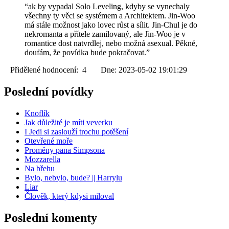
“ak by vypadal Solo Leveling, kdyby se vynechaly
všechny ty věci se systémem a Architektem. Jin-Woo
má stále možnost jako lovec růst a sílit. Jin-Chul je do
nekromanta a přítele zamilovaný, ale Jin-Woo je v
romantice dost natvrdlej, nebo možná asexual. Pěkné,
doufám, že povídka bude pokračovat.”
Přidělené hodnocení: 4 Dne: 2023-05-02 19:01:29
Poslední povídky
Knoflík
Jak důležité je míti veverku
I Jedi si zaslouží trochu potěšení
Otevřené moře
Proměny pana Simpsona
Mozzarella
Na břehu
Bylo, nebylo, bude? || Harrylu
Liar
Člověk, který kdysi miloval
Poslední komenty