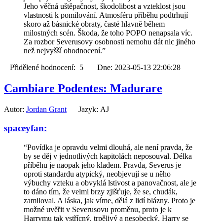
Jeho věčná uštěpačnost, škodolibost a vzteklost jsou
vlastnosti k pomilování. Atmosféru příběhu podtrhují
skoro až básnické obraty, časté hlavně během
milostných scén. Škoda, že toho POPO nenapsala víc.
Za rozbor Severusovy osobnosti nemohu dát nic jiného
než nejvyšší ohodnocení.”
Přidělené hodnocení: 5 Dne: 2023-05-13 22:06:28
Cambiare Podentes: Madurare
Autor:
Jordan Grant
Jazyk: AJ
spaceyfan:
“Povídka je opravdu velmi dlouhá, ale není pravda, že
by se děj v jednotlivých kapitolách neposouval. Délka
příběhu je naopak jeho kladem. Pravda, Severus je
oproti standardu atypický, neobjevují se u něho
výbuchy vzteku a obvyklá lstivost a panovačnost, ale je
to dáno tím, že velmi brzy zjišťuje, že se, chudák,
zamiloval. A láska, jak víme, dělá z lidí blázny. Proto je
možné uvěřit v Severusovu proměnu, proto je k
Harrymu tak vstřícný, trpělivý a nesobecký. Harry se