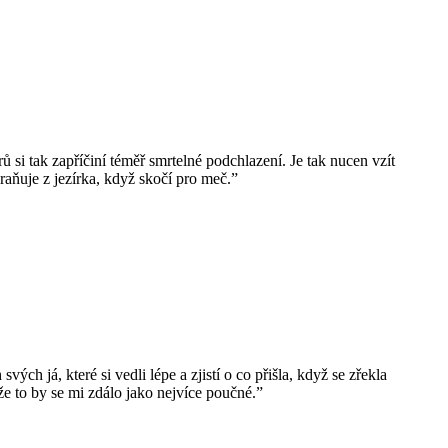
 si tak zapříčiní téměř smrtelné podchlazení. Je tak nucen vzít
raňuje z jezírka, když skočí pro meč.”
svých já, které si vedli lépe a zjistí o co přišla, když se zřekla
e to by se mi zdálo jako nejvíce poučné.”