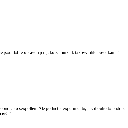
, že jsou dobré opravdu jen jako záminka k takovýmhle povídkám.”
dobně jako sexpollen. Ale podnět k experimentu, jak dlouho to bude tě
ímavý.”