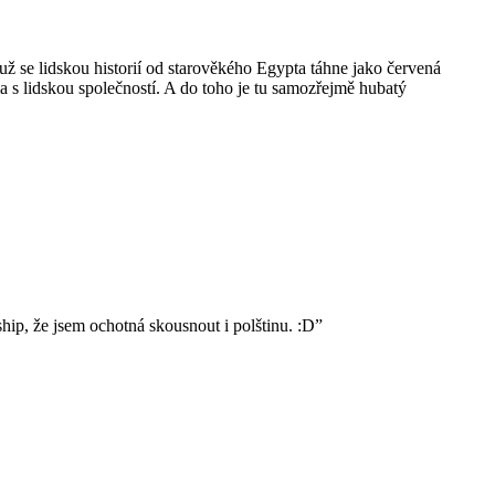
ž se lidskou historií od starověkého Egypta táhne jako červená
 s lidskou společností. A do toho je tu samozřejmě hubatý
ship, že jsem ochotná skousnout i polštinu. :D”