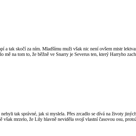
í a tak skočí za ním. Mladšímu muži však nic není ovšem mistr lektvarů
alo mě na tom to, že běžně ve Snarry je Severus ten, který Harryho zach
y nebyli tak správné, jak si myslela. Přes zrcadlo se dívá na životy jiných 
však mrzelo, že Lily hlavně neviděla svojí vlastní časovou osu, protož