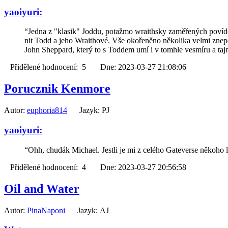
yaoiyuri:
“Jedna z "klasik" Joddu, potažmo wraithsky zaměřených povídek
nit Todd a jeho Wraithové. Vše okořeněno několika velmi znepo
John Sheppard, který to s Toddem umí i v tomhle vesmíru a taj
Přidělené hodnocení: 5 Dne: 2023-03-27 21:08:06
Porucznik Kenmore
Autor:
euphoria814
Jazyk: PJ
yaoiyuri:
“Ohh, chudák Michael. Jestli je mi z celého Gateverse někoho lí
Přidělené hodnocení: 4 Dne: 2023-03-27 20:56:58
Oil and Water
Autor:
PinaNaponi
Jazyk: AJ