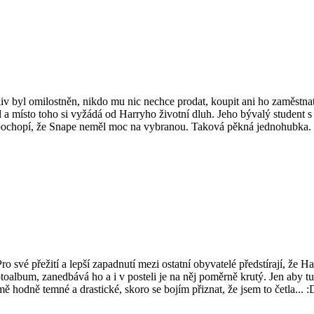
oliv byl omilostněn, nikdo mu nic nechce prodat, koupit ani ho zaměstn
 a místo toho si vyžádá od Harryho životní dluh. Jeho bývalý student 
ta, pochopí, že Snape neměl moc na vybranou. Taková pěkná jednohubka
o své přežití a lepší zapadnutí mezi ostatní obyvatelé předstírají, že
toalbum, zanedbává ho a i v posteli je na něj poměrně krutý. Jen aby 
ě hodně temné a drastické, skoro se bojím přiznat, že jsem to četla... :