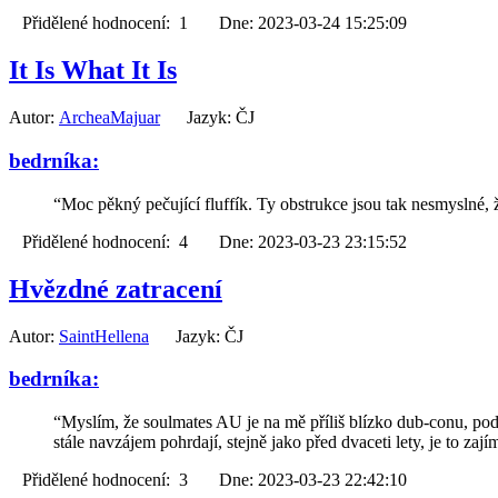
Přidělené hodnocení: 1 Dne: 2023-03-24 15:25:09
It Is What It Is
Autor:
ArcheaMajuar
Jazyk: ČJ
bedrníka:
“Moc pěkný pečující fluffík. Ty obstrukce jsou tak nesmyslné
Přidělené hodnocení: 4 Dne: 2023-03-23 23:15:52
Hvězdné zatracení
Autor:
SaintHellena
Jazyk: ČJ
bedrníka:
“Myslím, že soulmates AU je na mě příliš blízko dub-conu, po
stále navzájem pohrdají, stejně jako před dvaceti lety, je to zaj
Přidělené hodnocení: 3 Dne: 2023-03-23 22:42:10