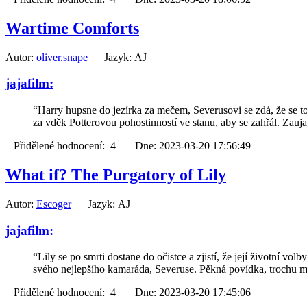
Wartime Comforts
Autor:
oliver.snape
Jazyk: AJ
jajafilm:
“Harry hupsne do jezírka za mečem, Severusovi se zdá, že se top
za vděk Potterovou pohostinností ve stanu, aby se zahřál. Zauj
Přidělené hodnocení: 4 Dne: 2023-03-20 17:56:49
What if? The Purgatory of Lily
Autor:
Escoger
Jazyk: AJ
jajafilm:
“Lily se po smrti dostane do očistce a zjistí, že její životní volb
svého nejlepšího kamaráda, Severuse. Pěkná povídka, trochu mě 
Přidělené hodnocení: 4 Dne: 2023-03-20 17:45:06