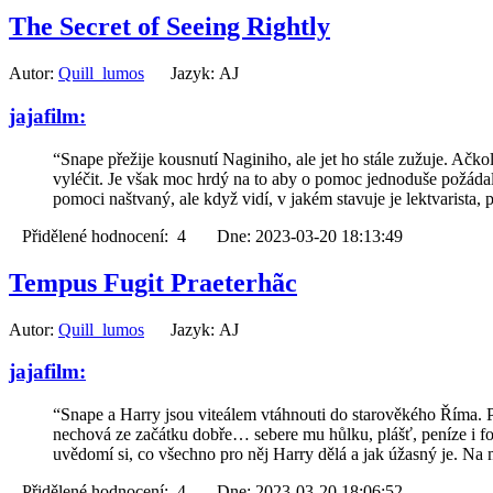
The Secret of Seeing Rightly
Autor:
Quill_lumos
Jazyk: AJ
jajafilm:
“Snape přežije kousnutí Naginiho, ale jet ho stále zužuje. Ačk
vyléčit. Je však moc hrdý na to aby o pomoc jednoduše požádal
pomoci naštvaný, ale když vidí, v jakém stavuje je lektvaris
Přidělené hodnocení: 4 Dne: 2023-03-20 18:13:49
Tempus Fugit Praeterhãc
Autor:
Quill_lumos
Jazyk: AJ
jajafilm:
“Snape a Harry jsou viteálem vtáhnouti do starověkého Říma. Pr
nechová ze začátku dobře… sebere mu hůlku, plášť, peníze i fo
uvědomí si, co všechno pro něj Harry dělá a jak úžasný je. Na m
Přidělené hodnocení: 4 Dne: 2023-03-20 18:06:52