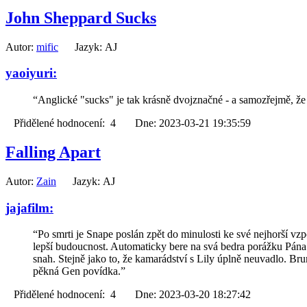
John Sheppard Sucks
Autor:
mific
Jazyk: AJ
yaoiyuri:
“Anglické "sucks" je tak krásně dvojznačné - a samozřejmě, že J
Přidělené hodnocení: 4 Dne: 2023-03-21 19:35:59
Falling Apart
Autor:
Zain
Jazyk: AJ
jajafilm:
“Po smrti je Snape poslán zpět do minulosti ke své nejhorší vzp
lepší budoucnost. Automaticky bere na svá bedra porážku Pána 
snah. Stejně jako to, že kamarádství s Lily úplně neuvadlo. Br
pěkná Gen povídka.”
Přidělené hodnocení: 4 Dne: 2023-03-20 18:27:42