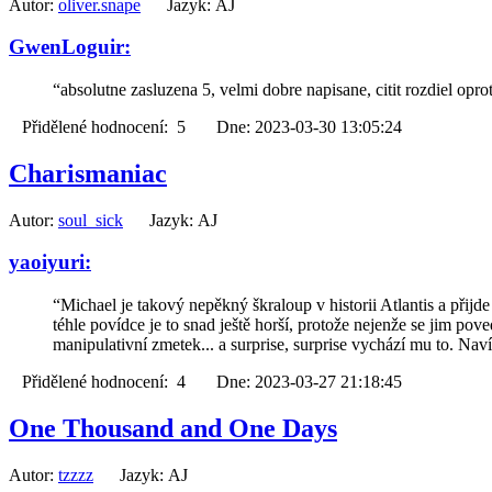
Autor:
oliver.snape
Jazyk: AJ
GwenLoguir:
“absolutne zasluzena 5, velmi dobre napisane, citit rozdiel opr
Přidělené hodnocení: 5 Dne: 2023-03-30 13:05:24
Charismaniac
Autor:
soul_sick
Jazyk: AJ
yaoiyuri:
“Michael je takový nepěkný škraloup v historii Atlantis a přijde 
téhle povídce je to snad ještě horší, protože nejenže se jim po
manipulativní zmetek... a surprise, surprise vychází mu to. N
Přidělené hodnocení: 4 Dne: 2023-03-27 21:18:45
One Thousand and One Days
Autor:
tzzzz
Jazyk: AJ