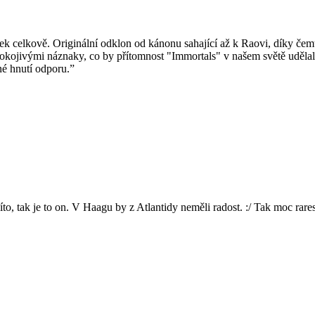
 celkově. Originální odklon od kánonu sahající až k Raovi, díky čemu
kojivými náznaky, co by přítomnost "Immortals" v našem světě udělala
né hnutí odporu.”
to, tak je to on. V Haagu by z Atlantidy neměli radost. :/ Tak moc rare