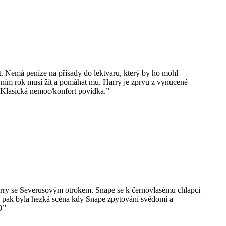
at. Nemá peníze na přísady do lektvaru, který by ho mohl
s ním rok musí žít a pomáhat mu. Harry je zprvu z vynucené
. Klasická nemoc/konfort povídka.”
 Harry se Severusovým otrokem. Snape se k černovlasému chlapci
tu pak byla hezká scéna kdy Snape zpytování svědomí a
D”