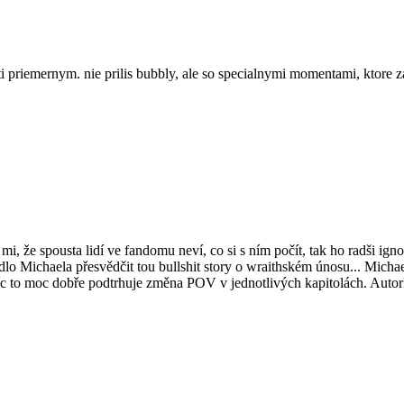
oti priemernym. nie prilis bubbly, ale so specialnymi momentami, ktore 
mi, že spousta lidí ve fandomu neví, co si s ním počít, tak ho radši igno
vedlo Michaela přesvědčit tou bullshit story o wraithském únosu... Mic
avíc to moc dobře podtrhuje změna POV v jednotlivých kapitolách. Auto