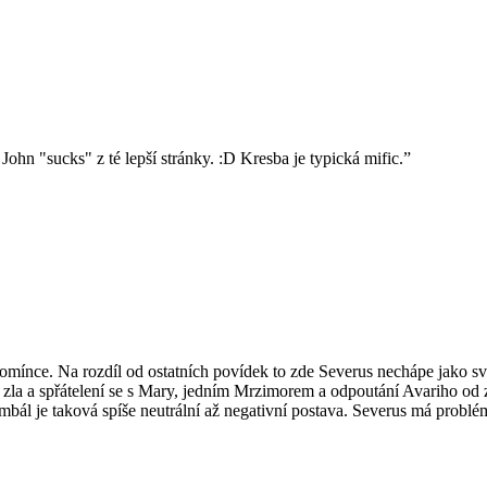
ohn "sucks" z té lepší stránky. :D Kresba je typická mific.”
omínce. Na rozdíl od ostatních povídek to zde Severus nechápe jako svoji
zla a spřátelení se s Mary, jedním Mrzimorem a odpoutání Avariho od z
umbál je taková spíše neutrální až negativní postava. Severus má probl