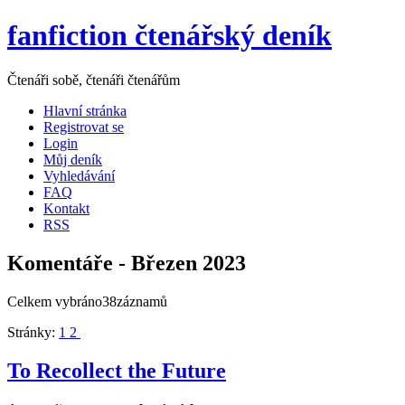
fanfiction čtenářský deník
Čtenáři sobě, čtenáři čtenářům
Hlavní stránka
Registrovat se
Login
Můj deník
Vyhledávání
FAQ
Kontakt
RSS
Komentáře - Březen 2023
Celkem vybráno38záznamů
Stránky:
1
2
To Recollect the Future