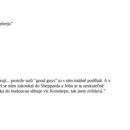
zahreju”
rují... protože naši "good guys" to s ním totálně podělali. A v
hael se nám zakoukal do Shepparda a John je tu neskutečně
rka do budoucna slibuje víc Kenshepu, tak jsem zvědavá.”