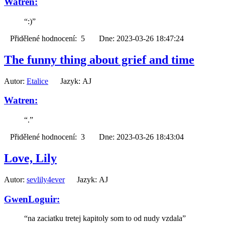
Watren:
“:)”
Přidělené hodnocení: 5 Dne: 2023-03-26 18:47:24
The funny thing about grief and time
Autor:
Etalice
Jazyk: AJ
Watren:
“.”
Přidělené hodnocení: 3 Dne: 2023-03-26 18:43:04
Love, Lily
Autor:
sevlily4ever
Jazyk: AJ
GwenLoguir:
“na zaciatku tretej kapitoly som to od nudy vzdala”