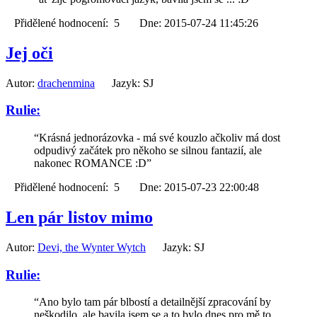
Přidělené hodnocení: 5 Dne: 2015-07-24 11:45:26
Jej oči
Autor:
drachenmina
Jazyk: SJ
Rulie:
“Krásná jednorázovka - má své kouzlo ačkoliv má dost
odpudivý začátek pro někoho se silnou fantazií, ale
nakonec ROMANCE :D”
Přidělené hodnocení: 5 Dne: 2015-07-23 22:00:48
Len pár listov mimo
Autor:
Devi, the Wynter Wytch
Jazyk: SJ
Rulie:
“Ano bylo tam pár blbostí a detailnější zpracování by
neškodilo, ale bavila jsem se a to bylo dnes pro mě to