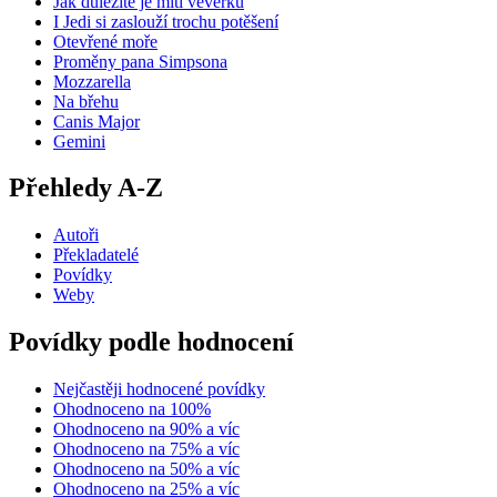
Jak důležité je míti veverku
I Jedi si zaslouží trochu potěšení
Otevřené moře
Proměny pana Simpsona
Mozzarella
Na břehu
Canis Major
Gemini
Přehledy A-Z
Autoři
Překladatelé
Povídky
Weby
Povídky podle hodnocení
Nejčastěji hodnocené povídky
Ohodnoceno na 100%
Ohodnoceno na 90% a víc
Ohodnoceno na 75% a víc
Ohodnoceno na 50% a víc
Ohodnoceno na 25% a víc