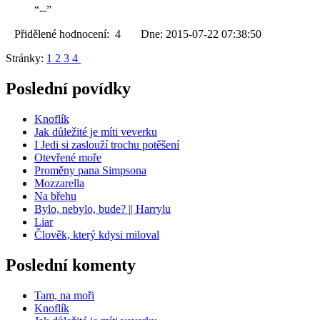
“--”
Přidělené hodnocení: 4 Dne: 2015-07-22 07:38:50
Stránky:
1
2
3
4
Poslední povídky
Knoflík
Jak důležité je míti veverku
I Jedi si zaslouží trochu potěšení
Otevřené moře
Proměny pana Simpsona
Mozzarella
Na břehu
Bylo, nebylo, bude? || Harrylu
Liar
Člověk, který kdysi miloval
Poslední komenty
Tam, na moři
Knoflík