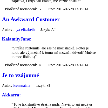
zápletka, i když tak krátká, mě vážně dostala”
Přidělené hodnocení: 5 Dne: 2015-07-28 14:19:14
An Awkward Customer
Autor:
anya-elizabeth
Jazyk: AJ
KalamityJane:
“Strašně roztomilé, ale zas ne moc sladké. Potter je
idiot, ale výjimečně k tomu má možná i důvod? Mně se
to moc líbilo :-)”
Přidělené hodnocení: 4 Dne: 2015-07-28 14:14:14
Je to vzájomné
Autor:
breannatala
Jazyk: SJ
Akkarra:
“To je tak strašlivě strašná nuda. Navíc to ani nedává