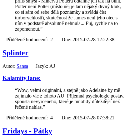
příliš smysl - Minerva Pottera odtáhne jen tak na blint,
Potter není Potter (místo něj je tam nějaký divný kluk,
co si sám od sebe dělá poznámky a zvládá číst
turborychlostí), skutečnost že James není jeho otec s
ním v podstatě absolutně nehnula... Fuj, rychle na to
zapomenout.”
Přidělené hodnocení: 2 Dne: 2015-07-28 12:22:38
Splinter
Autor:
Sansa
Jazyk: AJ
KalamityJane:
“Wow, velmi originalni, a stejně jako Adelaine by mě
zajímalo víc z tohoto AU. Příjemná psychologie postav,
spousta nevyrceneho, které je mnohdy důležitější než
řečené nahlas.”
Přidělené hodnocení: 4 Dne: 2015-07-28 07:38:21
Fridays - Pátky