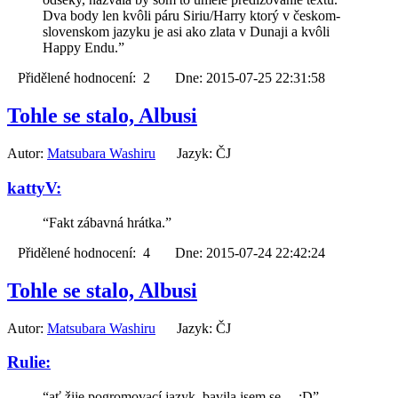
Dva body len kvôli páru Siriu/Harry ktorý v českom-
slovenskom jazyku je asi ako zlata v Dunaji a kvôli
Happy Endu.”
Přidělené hodnocení: 2 Dne: 2015-07-25 22:31:58
Tohle se stalo, Albusi
Autor:
Matsubara Washiru
Jazyk: ČJ
kattyV:
“Fakt zábavná hrátka.”
Přidělené hodnocení: 4 Dne: 2015-07-24 22:42:24
Tohle se stalo, Albusi
Autor:
Matsubara Washiru
Jazyk: ČJ
Rulie:
“ať žije pogromovací jazyk, bavila jsem se ... :D”