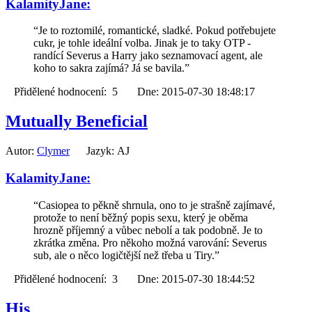
KalamityJane:
“Je to roztomilé, romantické, sladké. Pokud potřebujete
cukr, je tohle ideální volba. Jinak je to taky OTP -
randící Severus a Harry jako seznamovací agent, ale
koho to sakra zajímá? Já se bavila.”
Přidělené hodnocení: 5 Dne: 2015-07-30 18:48:17
Mutually Beneficial
Autor:
Clymer
Jazyk: AJ
KalamityJane:
“Casiopea to pěkně shrnula, ono to je strašně zajímavé,
protože to není běžný popis sexu, který je oběma
hrozně příjemný a vůbec nebolí a tak podobně. Je to
zkrátka změna. Pro někoho možná varování: Severus
sub, ale o něco logičtější než třeba u Tiry.”
Přidělené hodnocení: 3 Dne: 2015-07-30 18:44:52
His