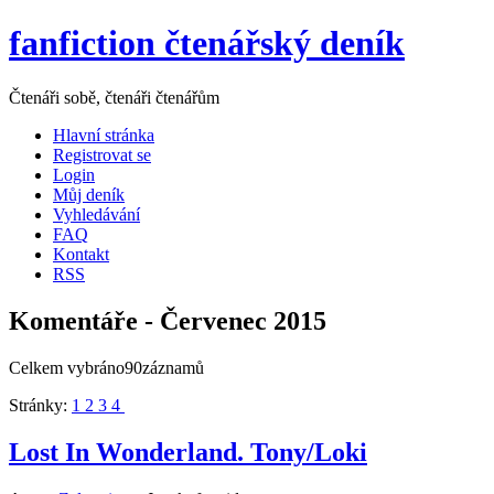
fanfiction čtenářský deník
Čtenáři sobě, čtenáři čtenářům
Hlavní stránka
Registrovat se
Login
Můj deník
Vyhledávání
FAQ
Kontakt
RSS
Komentáře - Červenec 2015
Celkem vybráno90záznamů
Stránky:
1
2
3
4
Lost In Wonderland. Tony/Loki