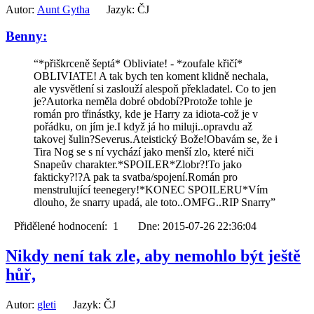
Autor:
Aunt Gytha
Jazyk: ČJ
Benny:
“*přiškrceně šeptá* Obliviate! - *zoufale křičí*
OBLIVIATE! A tak bych ten koment klidně nechala,
ale vysvětlení si zaslouží alespoň překladatel. Co to jen
je?Autorka neměla dobré období?Protože tohle je
román pro třinástky, kde je Harry za idiota-což je v
pořádku, on jím je.I když já ho miluji..opravdu až
takovej šulin?Severus.Ateistický Bože!Obavám se, že i
Tira Nog se s ní vychází jako menší zlo, které niči
Snapeův charakter.*SPOILER*Zlobr?!To jako
fakticky?!?A pak ta svatba/spojení.Román pro
menstrulující teenegery!*KONEC SPOILERU*Vím
dlouho, že snarry upadá, ale toto..OMFG..RIP Snarry”
Přidělené hodnocení: 1 Dne: 2015-07-26 22:36:04
Nikdy není tak zle, aby nemohlo být ještě
hůř,
Autor:
gleti
Jazyk: ČJ