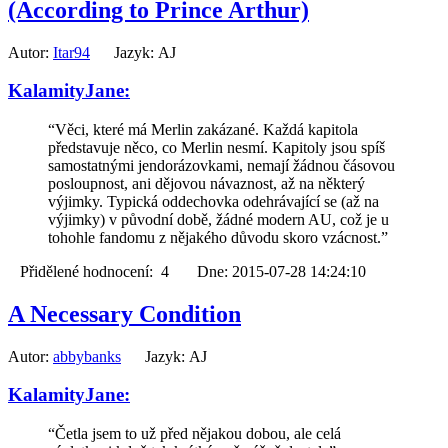
(According to Prince Arthur)
Autor:
Itar94
Jazyk: AJ
KalamityJane:
“Věci, které má Merlin zakázané. Každá kapitola
představuje něco, co Merlin nesmí. Kapitoly jsou spíš
samostatnými jendorázovkami, nemají žádnou čásovou
posloupnost, ani dějovou návaznost, až na některý
výjimky. Typická oddechovka odehrávající se (až na
výjimky) v původní době, žádné modern AU, což je u
tohohle fandomu z nějakého důvodu skoro vzácnost.”
Přidělené hodnocení: 4 Dne: 2015-07-28 14:24:10
A Necessary Condition
Autor:
abbybanks
Jazyk: AJ
KalamityJane:
“Četla jsem to už před nějakou dobou, ale celá