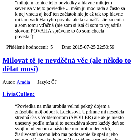
“milujem koniec tejto poviedky a hlavne milujem
severusa v tejto poviedke ... mám ju moc rada a často sa
k nej vracia aj keď ten začiatok nie je až tak top hlavne
mi tam vadi Harryho povaha ale ta sa našťastie zmenila
a som tomu vďačná (nie som si istá či som to vyjadrila
slovom POVAHA správene to čo som chcela
povedať)”
Přidělené hodnocení: 5 Dne: 2015-07-25 22:50:59
Milovat tě je nevděčná věc (ale někdo to
dělat musí)
Autor:
Aradia
Jazyk: ČJ
LiviaCullen:
“Poviedka na mňa urobila veľmi pekný dojem a
znásobila môj odpor k Luciusovi. Uprímne mi nesedela
stredná čas s Voldemortom (SPOILER) ale ak je niekto
unesený podľa mňa si to nerozdáva skoro každý deň so
svojím milencom a následne mu urob mileneckú,
žiarlivostnú scenu lebo ma podozrenie že spal s jeho
sokom v láske ako keby mál na výber. a rovnako ako