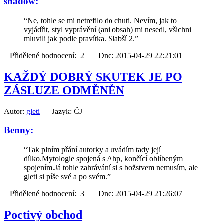
shadow:
“Ne, tohle se mi netrefilo do chuti. Nevím, jak to
vyjádřit, styl vyprávění (ani obsah) mi nesedl, všichni
mluvili jak podle pravítka. Slabší 2.”
Přidělené hodnocení: 2 Dne: 2015-04-29 22:21:01
KAŽDÝ DOBRÝ SKUTEK JE PO
ZÁSLUZE ODMĚNĚN
Autor:
gleti
Jazyk: ČJ
Benny:
“Tak plním přání autorky a uvádím tady její
dílko.Mytologie spojená s Ahp, končící oblíbeným
spojením.Já tohle zahrávání si s božstvem nemusím, ale
gleti si píše své a po svém.”
Přidělené hodnocení: 3 Dne: 2015-04-29 21:26:07
Poctivý obchod