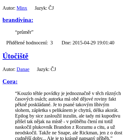
Autor:
Minx
Jazyk: ČJ
brandivina:
“průměr”
Přidělené hodnocení: 3 Dne: 2015-04-29 19:01:40
Útočiště
Autor:
Danae
Jazyk: ČJ
Cora:
“Kouzlo téhle povídky je jednoznačně v těch různých
časových osách; autorka má obě dějové roviny fakt
pěkně poskládané. Je to psané takovým líbivým
slohem, zápletka s pelikánem je chytrá, délka akorát.
Epilog by sice zasloužil inzulin, ale tady mi kupodivu
přišel tak nějak na místě - v průběhu čtení mi totiž
naskočil plukovník Brandon z Rozumu a citu, a už
neodskočil. Takže ne Snape, ale Rickman, jen z o dost
cudnější doby... Ale je to krásně napsaný příběh.”