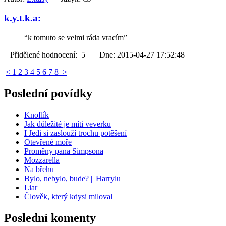
k.y.t.k.a:
“k tomuto se velmi ráda vracím”
Přidělené hodnocení: 5 Dne: 2015-04-27 17:52:48
|<
1
2
3
4
5
6
7
8
>|
Poslední povídky
Knoflík
Jak důležité je míti veverku
I Jedi si zaslouží trochu potěšení
Otevřené moře
Proměny pana Simpsona
Mozzarella
Na břehu
Bylo, nebylo, bude? || Harrylu
Liar
Člověk, který kdysi miloval
Poslední komenty