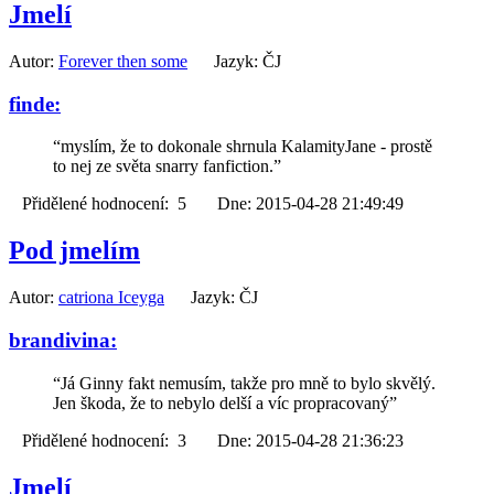
Jmelí
Autor:
Forever then some
Jazyk: ČJ
finde:
“myslím, že to dokonale shrnula KalamityJane - prostě
to nej ze světa snarry fanfiction.”
Přidělené hodnocení: 5 Dne: 2015-04-28 21:49:49
Pod jmelím
Autor:
catriona Iceyga
Jazyk: ČJ
brandivina:
“Já Ginny fakt nemusím, takže pro mně to bylo skvělý.
Jen škoda, že to nebylo delší a víc propracovaný”
Přidělené hodnocení: 3 Dne: 2015-04-28 21:36:23
Jmelí