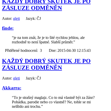
KAŽDÝ DOBRÝ SKUTEK JE PO
ZÁSLUZE ODMĚNĚN
Autor:
gleti
Jazyk: ČJ
finde:
“je na tom znát, že je to šité rychlou jehlou, ale
rozhodně to není špatné. Slabší průměr.”
Přidělené hodnocení: 3 Dne: 2015-04-30 12:15:43
KAŽDÝ DOBRÝ SKUTEK JE PO
ZÁSLUZE ODMĚNĚN
Autor:
gleti
Jazyk: ČJ
Akkarra:
“To je strašný maglajz. Co to má vlastně být za žánr?
Pohádka, parodie nebo co vlastně? Ne, tohle se mi
nelíbilo ani trochu.”