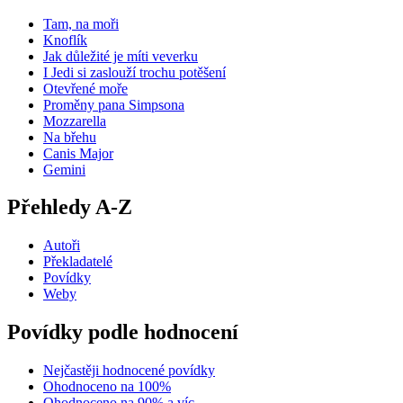
Tam, na moři
Knoflík
Jak důležité je míti veverku
I Jedi si zaslouží trochu potěšení
Otevřené moře
Proměny pana Simpsona
Mozzarella
Na břehu
Canis Major
Gemini
Přehledy A-Z
Autoři
Překladatelé
Povídky
Weby
Povídky podle hodnocení
Nejčastěji hodnocené povídky
Ohodnoceno na 100%
Ohodnoceno na 90% a víc