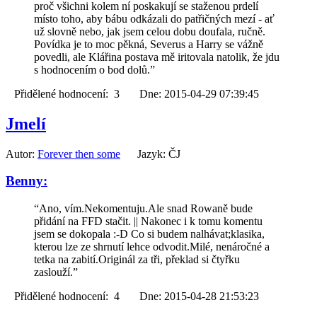
proč všichni kolem ní poskakují se staženou prdelí
místo toho, aby bábu odkázali do patřičných mezí - ať
už slovně nebo, jak jsem celou dobu doufala, ručně.
Povídka je to moc pěkná, Severus a Harry se vážně
povedli, ale Klářina postava mě iritovala natolik, že jdu
s hodnocením o bod dolů.”
Přidělené hodnocení: 3 Dne: 2015-04-29 07:39:45
Jmelí
Autor:
Forever then some
Jazyk: ČJ
Benny:
“Ano, vím.Nekomentuju.Ale snad Rowaně bude
přidání na FFD stačit. || Nakonec i k tomu komentu
jsem se dokopala :-D Co si budem nalhávat;klasika,
kterou lze ze shrnutí lehce odvodit.Milé, nenáročné a
tetka na zabití.Originál za tři, překlad si čtyřku
zaslouží.”
Přidělené hodnocení: 4 Dne: 2015-04-28 21:53:23