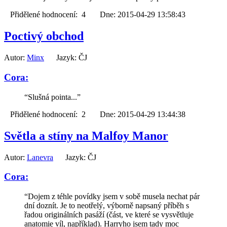
Přidělené hodnocení: 4 Dne: 2015-04-29 13:58:43
Poctivý obchod
Autor:
Minx
Jazyk: ČJ
Cora:
“Slušná pointa...”
Přidělené hodnocení: 2 Dne: 2015-04-29 13:44:38
Světla a stíny na Malfoy Manor
Autor:
Lanevra
Jazyk: ČJ
Cora:
“Dojem z téhle povídky jsem v sobě musela nechat pár
dní doznít. Je to neotřelý, výborně napsaný příběh s
řadou originálních pasáží (část, ve které se vysvětluje
anatomie víl, například). Harryho jsem tady moc