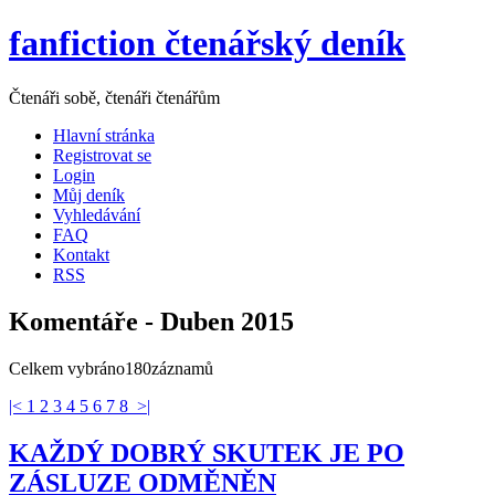
fanfiction čtenářský deník
Čtenáři sobě, čtenáři čtenářům
Hlavní stránka
Registrovat se
Login
Můj deník
Vyhledávání
FAQ
Kontakt
RSS
Komentáře - Duben 2015
Celkem vybráno180záznamů
|<
1
2
3
4
5
6
7
8
>|
KAŽDÝ DOBRÝ SKUTEK JE PO
ZÁSLUZE ODMĚNĚN