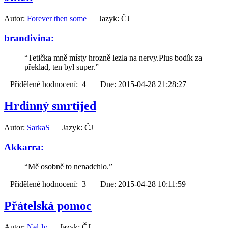
Autor:
Forever then some
Jazyk: ČJ
brandivina:
“Tetička mně místy hrozně lezla na nervy.Plus bodík za
překlad, ten byl super.”
Přidělené hodnocení: 4 Dne: 2015-04-28 21:28:27
Hrdinný smrtijed
Autor:
SarkaS
Jazyk: ČJ
Akkarra:
“Mě osobně to nenadchlo.”
Přidělené hodnocení: 3 Dne: 2015-04-28 10:11:59
Přátelská pomoc
Autor:
Nel-ly
Jazyk: ČJ