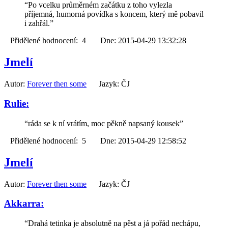
“Po vcelku průměrném začátku z toho vylezla
příjemná, humorná povídka s koncem, který mě pobavil
i zahřál.”
Přidělené hodnocení: 4 Dne: 2015-04-29 13:32:28
Jmelí
Autor:
Forever then some
Jazyk: ČJ
Rulie:
“ráda se k ní vrátím, moc pěkně napsaný kousek”
Přidělené hodnocení: 5 Dne: 2015-04-29 12:58:52
Jmelí
Autor:
Forever then some
Jazyk: ČJ
Akkarra:
“Drahá tetinka je absolutně na pěst a já pořád nechápu,