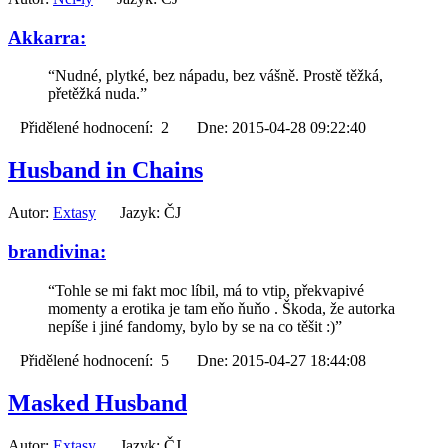
Akkarra:
“Nudné, plytké, bez nápadu, bez vášně. Prostě těžká,
přetěžká nuda.”
Přidělené hodnocení: 2 Dne: 2015-04-28 09:22:40
Husband in Chains
Autor:
Extasy
Jazyk: ČJ
brandivina:
“Tohle se mi fakt moc líbil, má to vtip, překvapivé
momenty a erotika je tam eňo ňuňo . Škoda, že autorka
nepíše i jiné fandomy, bylo by se na co těšit :)”
Přidělené hodnocení: 5 Dne: 2015-04-27 18:44:08
Masked Husband
Autor:
Extasy
Jazyk: ČJ