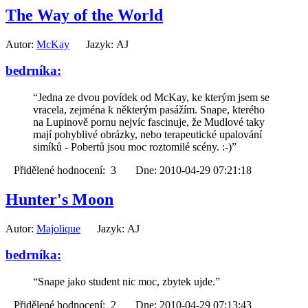
The Way of the World
Autor:
McKay
Jazyk: AJ
bedrníka:
“Jedna ze dvou povídek od McKay, ke kterým jsem se
vracela, zejména k některým pasážím. Snape, kterého
na Lupinově pornu nejvíc fascinuje, že Mudlové taky
mají pohyblivé obrázky, nebo terapeutické upalování
simíků - Pobertů jsou moc roztomilé scény. :-)”
Přidělené hodnocení: 3 Dne: 2010-04-29 07:21:18
Hunter's Moon
Autor:
Majolique
Jazyk: AJ
bedrníka:
“Snape jako student nic moc, zbytek ujde.”
Přidělené hodnocení: 2 Dne: 2010-04-29 07:13:43