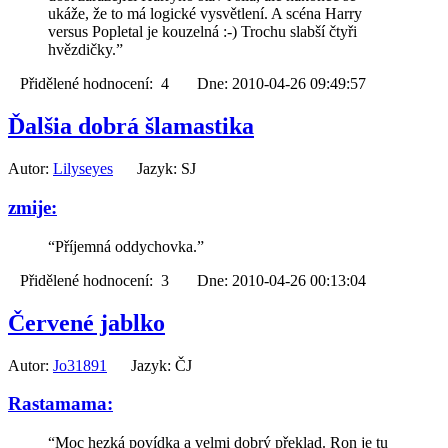
ukáže, že to má logické vysvětlení. A scéna Harry
versus Popletal je kouzelná :-) Trochu slabší čtyři
hvězdičky.”
Přidělené hodnocení: 4 Dne: 2010-04-26 09:49:57
Ďalšia dobrá šlamastika
Autor:
Lilyseyes
Jazyk: SJ
zmije:
“Příjemná oddychovka.”
Přidělené hodnocení: 3 Dne: 2010-04-26 00:13:04
Červené jablko
Autor:
Jo31891
Jazyk: ČJ
Rastamama:
“Moc hezká povídka a velmi dobrý překlad. Ron je tu