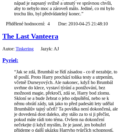
nápad je napsaný svižně a utnutý ve správnou chvíli,
aby to nebylo moc a zároveň málo. Jediné, co mi bylo
trochu líto, byl předvídatelný konec.”
Přidělené hodnocení: 4 Dne: 2010-04-25 21:48:10
The Last Vanteera
Autor:
Tinkering
Jazyk: AJ
Pyriel:
“Jak se zdá, Brumbál se řídí zásadou - co tě nezabije, to
tě posílí. Proto Harry prochází tolika testy a utrpením,
včetně Durseyových. Ale nakonec, když ho Brumbál
uvrhne do klece, vystaví týrání a ponižování, bez
možnosti magie, překročí, zdá se, Harry bod zlomu.
Skloní se a bude žebrat o jeho odpuštění, nebo se k
němu obrátí zády, tak jako to před padesáti lety udělal
Brumbálův tajný učeň? Ta povídka není dokončená, ale
je dovedená dost daleko, aby stálo za to si ji přečíst,
pokud máte rádi toto téma. Ovšem na dokončení
nečekejte (i když myslím, že je jasné, jen bohužel
přijdeme o další ukázku Harryho tvůrčích schopností,