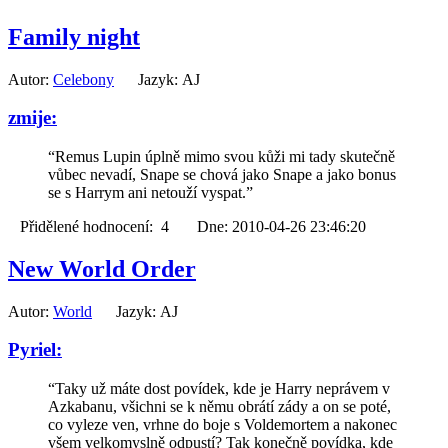
Family night
Autor:
Celebony
Jazyk: AJ
zmije:
“Remus Lupin úplně mimo svou kůži mi tady skutečně
vůbec nevadí, Snape se chová jako Snape a jako bonus
se s Harrym ani netouží vyspat.”
Přidělené hodnocení: 4 Dne: 2010-04-26 23:46:20
New World Order
Autor:
World
Jazyk: AJ
Pyriel:
“Taky už máte dost povídek, kde je Harry neprávem v
Azkabanu, všichni se k němu obrátí zády a on se poté,
co vyleze ven, vrhne do boje s Voldemortem a nakonec
všem velkomyslně odpustí? Tak konečně povídka, kde