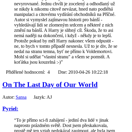
nevyrovnané. Jednu chvíli je zocelený a odhodlaný už
se nikdy k nikomu citově nevázat, hned nato podléhá
manipulaci a citovému vydírání obchodníků na Příčné.
Autor si vymyslel zajímavou historii pro bánší -
vyhledávají lidi se zlomeným srdcem a některé z nich
změní na bánší. A Harry je slibný cíl. Škoda, že to asi
nemá naději na dokončení, i když - někdy je to lepší.
Protože pokud by měl Harry nakonec všem odpustit -
ne, to bych v tomto případě nesnesla. Už to je div, že se
nedal na stranu temna, byť ne přímo k Voldemortovi.
Mohl si udělat "vlastní stranu" a všem se pomstít. A
koťátka jsou kouzelná :-)”
Přidělené hodnocení: 4 Dne: 2010-04-26 10:22:18
On The Last Day of Our World
Autor:
Sansa
Jazyk: AJ
Pyriel:
“To je přímo sci-fi zahájení - jediní dva lidé v jinak
naprosto prázdném světě. Dost jsem přeskakovala,
prostě mě ten vztah nedokázal zaujmout, ale byla jsem