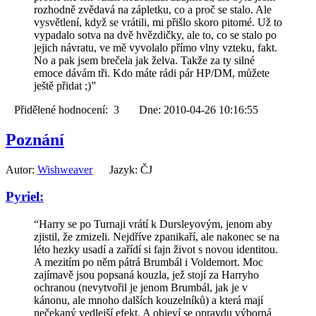
rozhodně zvědavá na zápletku, co a proč se stalo. Ale
vysvětlení, když se vrátili, mi přišlo skoro pitomé. Už to
vypadalo sotva na dvě hvězdičky, ale to, co se stalo po
jejich návratu, ve mě vyvolalo přímo vlny vzteku, fakt.
No a pak jsem brečela jak želva. Takže za ty silné
emoce dávám tři. Kdo máte rádi pár HP/DM, můžete
ještě přidat ;)”
Přidělené hodnocení: 3 Dne: 2010-04-26 10:16:55
Poznání
Autor:
Wishweaver
Jazyk: ČJ
Pyriel:
“Harry se po Turnaji vrátí k Dursleyovým, jenom aby
zjistil, že zmizeli. Nejdříve zpanikaří, ale nakonec se na
léto hezky usadí a zařídí si fajn život s novou identitou.
A mezitím po něm pátrá Brumbál i Voldemort. Moc
zajímavě jsou popsaná kouzla, jež stojí za Harryho
ochranou (nevytvořil je jenom Brumbál, jak je v
kánonu, ale mnoho dalších kouzelníků) a která mají
nečekaný vedlejší efekt. A objeví se opravdu výborná