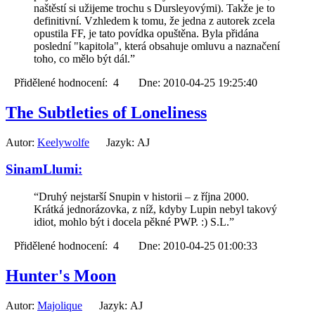
naštěstí si užijeme trochu s Dursleyovými). Takže je to
definitivní. Vzhledem k tomu, že jedna z autorek zcela
opustila FF, je tato povídka opuštěna. Byla přidána
poslední "kapitola", která obsahuje omluvu a naznačení
toho, co mělo být dál.”
Přidělené hodnocení: 4 Dne: 2010-04-25 19:25:40
The Subtleties of Loneliness
Autor:
Keelywolfe
Jazyk: AJ
SinamLlumi:
“Druhý nejstarší Snupin v historii – z října 2000.
Krátká jednorázovka, z níž, kdyby Lupin nebyl takový
idiot, mohlo být i docela pěkné PWP. :) S.L.”
Přidělené hodnocení: 4 Dne: 2010-04-25 01:00:33
Hunter's Moon
Autor:
Majolique
Jazyk: AJ