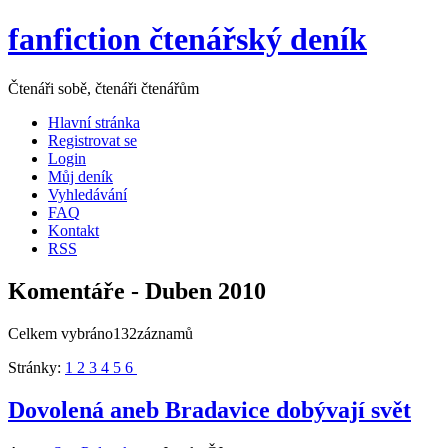
fanfiction čtenářský deník
Čtenáři sobě, čtenáři čtenářům
Hlavní stránka
Registrovat se
Login
Můj deník
Vyhledávání
FAQ
Kontakt
RSS
Komentáře - Duben 2010
Celkem vybráno132záznamů
Stránky:
1
2
3
4
5
6
Dovolená aneb Bradavice dobývají svět