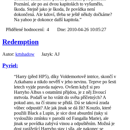
Poznání, ale po asi dvou kapitolách to vyšumělo,
škoda. Stejně jako je škoda, že povídka není
dokončená. Ale kdoví, třeba se ještě někdy dočkáme?
Na yahoo je dokonce další kapitola.”
Přidělené hodnocení: 4 Dne: 2010-04-26 10:05:27
Redemption
Autor:
krtshadow
Jazyk: AJ
Pyriel:
“Harry (před HP5), díky Voldemortově intrice, skončí v
Azkabanu a nikdo nevěří v jeho nevinu. Teprve po šesti
letech vyjde pravda najevo. Ovšem když si pro
Harryho Albus s ostatními přijdou, je z něj živoucí
mrtvola. Podaří se ho vrátit do světa příčetných? A
pokud ano, na čí stranu se přidá. Dá se taková zrada
vůbec odpustit? Ale jak jinak se dá žít? Kouzlo, které
použili Black a Lupin, je sice dost absurdní (taky si
vysloužilo zmínku v parodii od Fangalla Marie), ale
jinak se povídka zabývá vinou a odpuštěním. Možná je
dost zarážející Harryho stav i síla, ale nakonec se