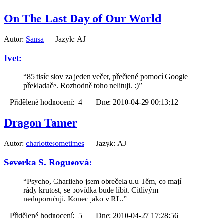
On The Last Day of Our World
Autor:
Sansa
Jazyk: AJ
Ivet:
“85 tisíc slov za jeden večer, přečtené pomocí Google
překladače. Rozhodně toho nelituji. :)”
Přidělené hodnocení: 4 Dne: 2010-04-29 00:13:12
Dragon Tamer
Autor:
charlottesometimes
Jazyk: AJ
Severka S. Rogueová:
“Psycho, Charlieho jsem obrečela u.u Těm, co mají
rády krutost, se povídka bude líbit. Citlivým
nedoporučuji. Konec jako v RL.”
Přidělené hodnocení: 5 Dne: 2010-04-27 17:28:56