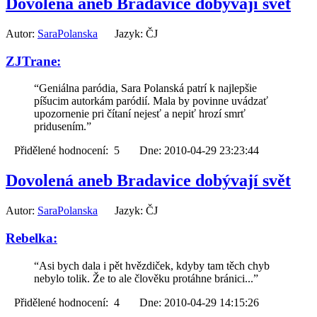
Dovolená aneb Bradavice dobývají svět
Autor:
SaraPolanska
Jazyk: ČJ
ZJTrane:
“Geniálna paródia, Sara Polanská patrí k najlepšie
píšucim autorkám paródií. Mala by povinne uvádzať
upozornenie pri čítaní nejesť a nepiť hrozí smrť
pridusením.”
Přidělené hodnocení: 5 Dne: 2010-04-29 23:23:44
Dovolená aneb Bradavice dobývají svět
Autor:
SaraPolanska
Jazyk: ČJ
Rebelka:
“Asi bych dala i pět hvězdiček, kdyby tam těch chyb
nebylo tolik. Že to ale člověku protáhne bránici...”
Přidělené hodnocení: 4 Dne: 2010-04-29 14:15:26