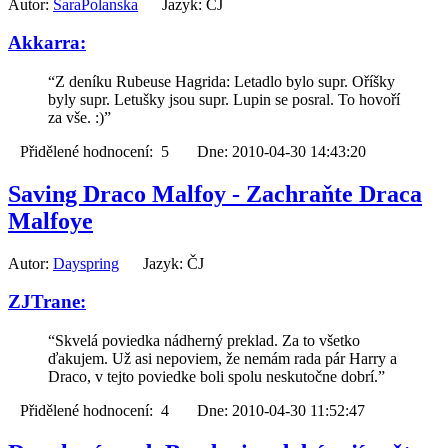
Autor:
SaraPolanska
Jazyk: ČJ
Akkarra:
“Z deníku Rubeuse Hagrida: Letadlo bylo supr. Oříšky
byly supr. Letušky jsou supr. Lupin se posral. To hovoří
za vše. :)”
Přidělené hodnocení: 5 Dne: 2010-04-30 14:43:20
Saving Draco Malfoy - Zachraňte Draca
Malfoye
Autor:
Dayspring
Jazyk: ČJ
ZJTrane:
“Skvelá poviedka nádherný preklad. Za to všetko
ďakujem. Už asi nepoviem, že nemám rada pár Harry a
Draco, v tejto poviedke boli spolu neskutočne dobrí.”
Přidělené hodnocení: 4 Dne: 2010-04-30 11:52:47