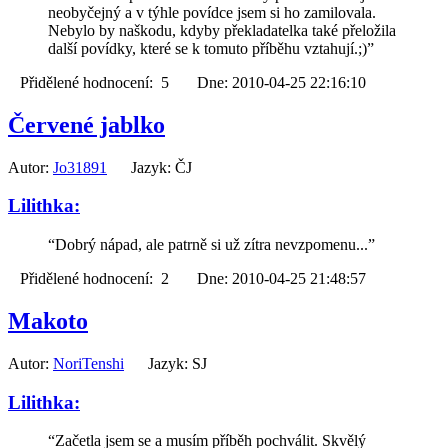
neobyčejný a v týhle povídce jsem si ho zamilovala.
Nebylo by naškodu, kdyby překladatelka také přeložila
další povídky, které se k tomuto příběhu vztahují.;)”
Přidělené hodnocení: 5 Dne: 2010-04-25 22:16:10
Červené jablko
Autor:
Jo31891
Jazyk: ČJ
Lilithka:
“Dobrý nápad, ale patrně si už zítra nevzpomenu...”
Přidělené hodnocení: 2 Dne: 2010-04-25 21:48:57
Makoto
Autor:
NoriTenshi
Jazyk: SJ
Lilithka:
“Začetla jsem se a musím příběh pochválit. Skvělý