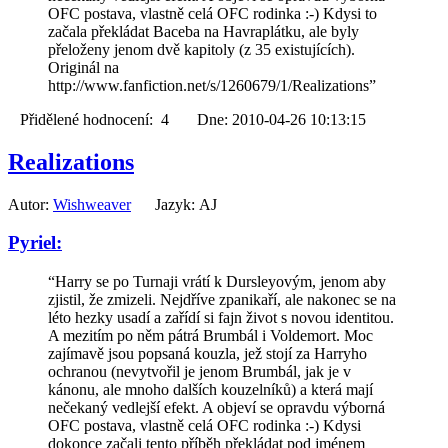
OFC postava, vlastně celá OFC rodinka :-) Kdysi to
začala překládat Baceba na Havraplátku, ale byly
přeloženy jenom dvě kapitoly (z 35 existujících).
Originál na
http://www.fanfiction.net/s/1260679/1/Realizations”
Přidělené hodnocení: 4 Dne: 2010-04-26 10:13:15
Realizations
Autor:
Wishweaver
Jazyk: AJ
Pyriel:
“Harry se po Turnaji vrátí k Dursleyovým, jenom aby
zjistil, že zmizeli. Nejdříve zpanikaří, ale nakonec se na
léto hezky usadí a zařídí si fajn život s novou identitou.
A mezitím po něm pátrá Brumbál i Voldemort. Moc
zajímavě jsou popsaná kouzla, jež stojí za Harryho
ochranou (nevytvořil je jenom Brumbál, jak je v
kánonu, ale mnoho dalších kouzelníků) a která mají
nečekaný vedlejší efekt. A objeví se opravdu výborná
OFC postava, vlastně celá OFC rodinka :-) Kdysi
dokonce začali tento příběh překládat pod jménem