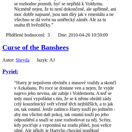
se rozhodne pomstít, byť se nepřidá k Voldymu.
Nicméně nejen, že to není dokončené, ale upřímně, ani
moc dobře napsané, jsou tam díry jak v ementálu a ne
všechno se dá svést na umělecký záměr. Ale za tu
snahu tři hvězdičky.”
Přidělené hodnocení: 3 Dne: 2010-04-26 10:59:09
Curse of the Banshees
Autor:
Sheyda
Jazyk: AJ
Pyriel:
“Harry je neprávem obviněn z masové vraždy a skončí
v Azkabanu. Po roce se dostane ven a nejen, že vyjde
najevo jeho nevina, ale zabije i Voldemorta. A teď se
tedy musí vypořádat s tím, že se k němu obrátil zády
celý kouzelnický svět včetně těch nejbližších, a to jak
on, tak ostatní. Jenže zatímco Harry touží po jediném -
aby mu všichni dali pokoj, tak ostatní touží po jeho
odpouštění a snaží se zase rozhodovat za něj. Scény,
kdy pociťuje a vzpomíná na zradu přátel, jsou velice
silné. Ale někdy je Harryho chování poněkud