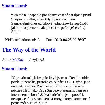
SinamLlumi:
“Jen mě tak napadlo pro zajímavost přidat úplně první
Snupin povídku, která kdy byla zveřejněná.
Samozřejmě dnes už taková jednorázovka nepůsobí
jako nic objevného, ale přečíst se pořád ještě dá. :)
S.L.”
Přidělené hodnocení: 3 Dne: 2010-04-25 00:56:07
The Way of the World
Autor:
McKay
Jazyk: AJ
SinamLlumi:
“Opravdu mě překvapilo když jsem na Deníku tuhle
povídku nenašla, protože co se páru SS/RL týče, je to
naprostá klasika. Povídka se čte velice příjemně a
některé části, jako třeba Snapeovo seznamování se s
internetem nebo návštěva kadeřníka jsou prostě k
nezaplacení. :) Zasloužené 4 body, i když konec není
podle mého gusta. S.L.”