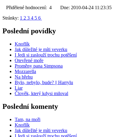
Přidělené hodnocení: 4 Dne: 2010-04-24 11:23:35
Stránky:
1
2
3
4
5
6
Poslední povídky
Knoflík
Jak důležité je míti veverku
I Jedi si zaslouží trochu potěšení
Otevřené moře
Proměny pana Simpsona
Mozzarella
Na břehu
Bylo, nebylo, bude? || Harrylu
Liar
Člověk, který kdysi miloval
Poslední komenty
Tam, na moři
Knoflík
Jak důležité je míti veverku
I Jedi si zaslouží trochu potěšení