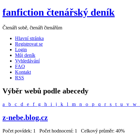
fanfiction čtenářský deník
Čtenáři sobě, čtenáři čtenářům
Hlavní stránka
Registrovat se
Login
Můj deník
Vyhledávání
FAQ
Kontakt
RSS
Výběr webů podle abecedy
a
b
c
d
e
f
g
h
i
j
k
l
m
n
o
p
q
r
s
t
u
v
w
z-nebe.blog.cz
Počet povídek: 1 Počet hodnocení: 1 Celkový průměr: 40%