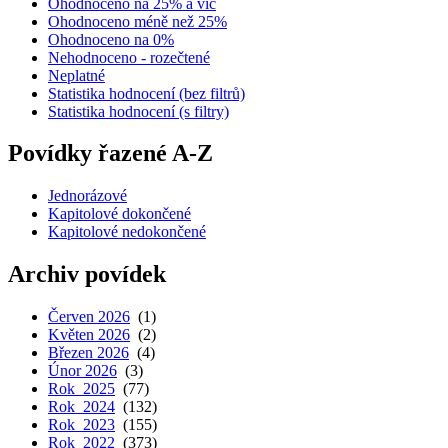
Ohodnoceno na 25% a víc
Ohodnoceno méně než 25%
Ohodnoceno na 0%
Nehodnoceno - rozečtené
Neplatné
Statistika hodnocení (bez filtrů)
Statistika hodnocení (s filtry)
Povídky řazené A-Z
Jednorázové
Kapitolové dokončené
Kapitolové nedokončené
Archiv povídek
Červen 2026
(1)
Květen 2026
(2)
Březen 2026
(4)
Únor 2026
(3)
Rok 2025
(77)
Rok 2024
(132)
Rok 2023
(155)
Rok 2022
(373)