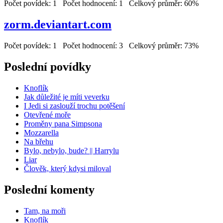
Počet povídek: 1 Počet hodnocení: 1 Celkový průměr: 60%
zorm.deviantart.com
Počet povídek: 1 Počet hodnocení: 3 Celkový průměr: 73%
Poslední povídky
Knoflík
Jak důležité je míti veverku
I Jedi si zaslouží trochu potěšení
Otevřené moře
Proměny pana Simpsona
Mozzarella
Na břehu
Bylo, nebylo, bude? || Harrylu
Liar
Člověk, který kdysi miloval
Poslední komenty
Tam, na moři
Knoflík