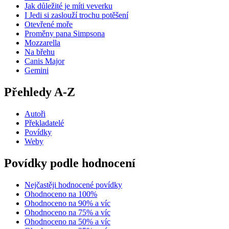
Jak důležité je míti veverku
I Jedi si zaslouží trochu potěšení
Otevřené moře
Proměny pana Simpsona
Mozzarella
Na břehu
Canis Major
Gemini
Přehledy A-Z
Autoři
Překladatelé
Povídky
Weby
Povídky podle hodnocení
Nejčastěji hodnocené povídky
Ohodnoceno na 100%
Ohodnoceno na 90% a víc
Ohodnoceno na 75% a víc
Ohodnoceno na 50% a víc