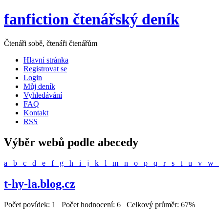
fanfiction čtenářský deník
Čtenáři sobě, čtenáři čtenářům
Hlavní stránka
Registrovat se
Login
Můj deník
Vyhledávání
FAQ
Kontakt
RSS
Výběr webů podle abecedy
a
b
c
d
e
f
g
h
i
j
k
l
m
n
o
p
q
r
s
t
u
v
w
t-hy-la.blog.cz
Počet povídek: 1 Počet hodnocení: 6 Celkový průměr: 67%