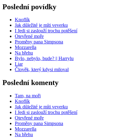
Poslední povídky
Knoflík
Jak důležité je míti veverku
I Jedi si zaslouží trochu potěšení
Otevřené moře
Proměny pana Simpsona
Mozzarella
Na břehu
Bylo, nebylo, bude? || Harrylu
Liar
Člověk, který kdysi miloval
Poslední komenty
Tam, na moři
Knoflík
Jak důležité je míti veverku
I Jedi si zaslouží trochu potěšení
Otevřené moře
Proměny pana Simpsona
Mozzarella
Na břehu