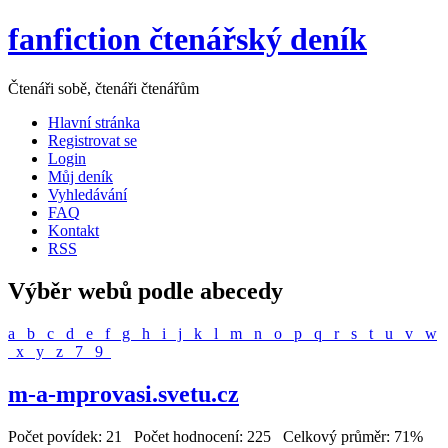
fanfiction čtenářský deník
Čtenáři sobě, čtenáři čtenářům
Hlavní stránka
Registrovat se
Login
Můj deník
Vyhledávání
FAQ
Kontakt
RSS
Výběr webů podle abecedy
a
b
c
d
e
f
g
h
i
j
k
l
m
n
o
p
q
r
s
t
u
v
w
x
y
z
7
9
m-a-mprovasi.svetu.cz
Počet povídek: 21 Počet hodnocení: 225 Celkový průměr: 71%