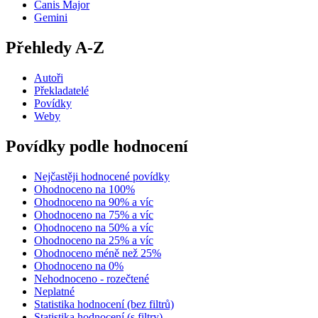
Canis Major
Gemini
Přehledy A-Z
Autoři
Překladatelé
Povídky
Weby
Povídky podle hodnocení
Nejčastěji hodnocené povídky
Ohodnoceno na 100%
Ohodnoceno na 90% a víc
Ohodnoceno na 75% a víc
Ohodnoceno na 50% a víc
Ohodnoceno na 25% a víc
Ohodnoceno méně než 25%
Ohodnoceno na 0%
Nehodnoceno - rozečtené
Neplatné
Statistika hodnocení (bez filtrů)
Statistika hodnocení (s filtry)