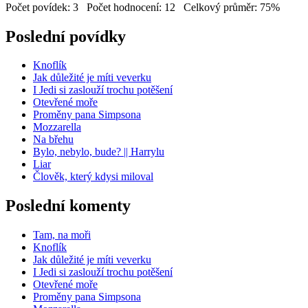
Počet povídek: 3 Počet hodnocení: 12 Celkový průměr: 75%
Poslední povídky
Knoflík
Jak důležité je míti veverku
I Jedi si zaslouží trochu potěšení
Otevřené moře
Proměny pana Simpsona
Mozzarella
Na břehu
Bylo, nebylo, bude? || Harrylu
Liar
Člověk, který kdysi miloval
Poslední komenty
Tam, na moři
Knoflík
Jak důležité je míti veverku
I Jedi si zaslouží trochu potěšení
Otevřené moře
Proměny pana Simpsona