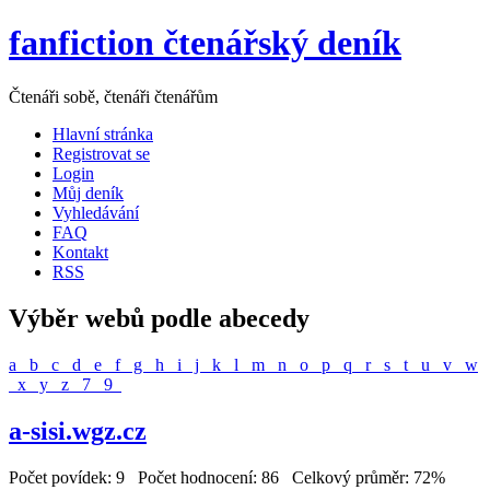
fanfiction čtenářský deník
Čtenáři sobě, čtenáři čtenářům
Hlavní stránka
Registrovat se
Login
Můj deník
Vyhledávání
FAQ
Kontakt
RSS
Výběr webů podle abecedy
a
b
c
d
e
f
g
h
i
j
k
l
m
n
o
p
q
r
s
t
u
v
w
x
y
z
7
9
a-sisi.wgz.cz
Počet povídek: 9 Počet hodnocení: 86 Celkový průměr: 72%