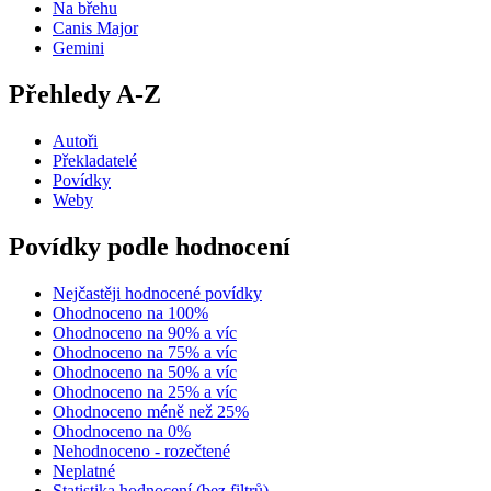
Na břehu
Canis Major
Gemini
Přehledy A-Z
Autoři
Překladatelé
Povídky
Weby
Povídky podle hodnocení
Nejčastěji hodnocené povídky
Ohodnoceno na 100%
Ohodnoceno na 90% a víc
Ohodnoceno na 75% a víc
Ohodnoceno na 50% a víc
Ohodnoceno na 25% a víc
Ohodnoceno méně než 25%
Ohodnoceno na 0%
Nehodnoceno - rozečtené
Neplatné
Statistika hodnocení (bez filtrů)