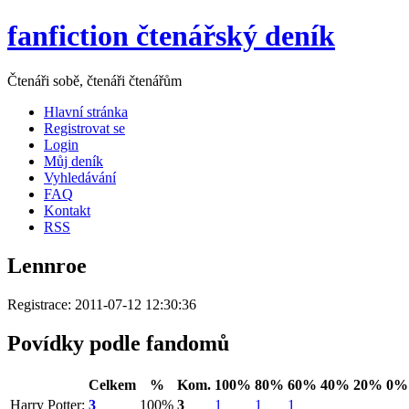
fanfiction čtenářský deník
Čtenáři sobě, čtenáři čtenářům
Hlavní stránka
Registrovat se
Login
Můj deník
Vyhledávání
FAQ
Kontakt
RSS
Lennroe
Registrace: 2011-07-12 12:30:36
Povídky podle fandomů
Celkem
%
Kom.
100%
80%
60%
40%
20%
0%
Harry Potter:
3
100%
3
1
1
1