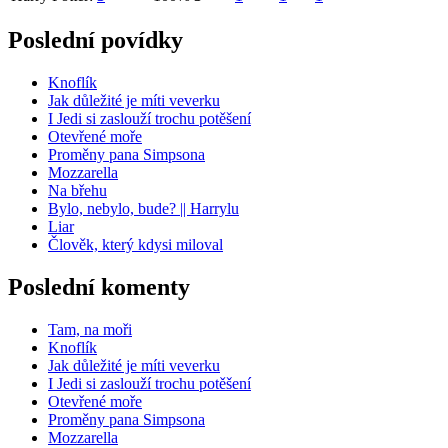
Poslední povídky
Knoflík
Jak důležité je míti veverku
I Jedi si zaslouží trochu potěšení
Otevřené moře
Proměny pana Simpsona
Mozzarella
Na břehu
Bylo, nebylo, bude? || Harrylu
Liar
Člověk, který kdysi miloval
Poslední komenty
Tam, na moři
Knoflík
Jak důležité je míti veverku
I Jedi si zaslouží trochu potěšení
Otevřené moře
Proměny pana Simpsona
Mozzarella