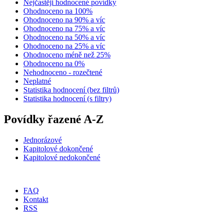
Nejčastěji hodnocené povídky
Ohodnoceno na 100%
Ohodnoceno na 90% a víc
Ohodnoceno na 75% a víc
Ohodnoceno na 50% a víc
Ohodnoceno na 25% a víc
Ohodnoceno méně než 25%
Ohodnoceno na 0%
Nehodnoceno - rozečtené
Neplatné
Statistika hodnocení (bez filtrů)
Statistika hodnocení (s filtry)
Povídky řazené A-Z
Jednorázové
Kapitolové dokončené
Kapitolové nedokončené
FAQ
Kontakt
RSS