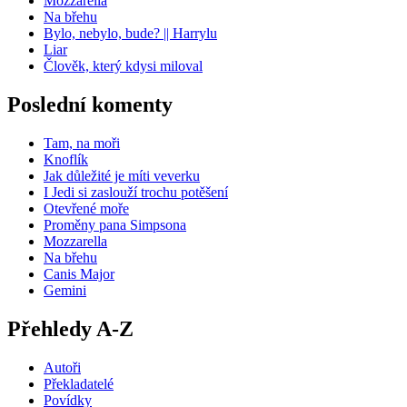
Mozzarella
Na břehu
Bylo, nebylo, bude? || Harrylu
Liar
Člověk, který kdysi miloval
Poslední komenty
Tam, na moři
Knoflík
Jak důležité je míti veverku
I Jedi si zaslouží trochu potěšení
Otevřené moře
Proměny pana Simpsona
Mozzarella
Na břehu
Canis Major
Gemini
Přehledy A-Z
Autoři
Překladatelé
Povídky