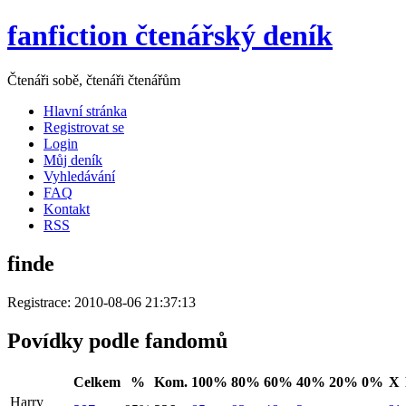
fanfiction čtenářský deník
Čtenáři sobě, čtenáři čtenářům
Hlavní stránka
Registrovat se
Login
Můj deník
Vyhledávání
FAQ
Kontakt
RSS
finde
Registrace: 2010-08-06 21:37:13
Povídky podle fandomů
Celkem
%
Kom.
100%
80%
60%
40%
20%
0%
X
Harry