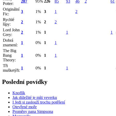
287
95%
226
85
93
46
2
61
Potter:
Originální
3
1%
3
1
2
Fic:
Rychlé
2
1%
2
2
šípy:
Lord John
2
1%
1
1
1
Grey:
Dobrá
1
0%
1
1
znamení:
The Big
Bang
1
0%
1
1
Theory:
Tři
1
0%
1
1
mušketýři:
Poslední povídky
Knoflík
Jak důležité je míti veverku
I Jedi si zaslouží trochu potěšení
Otevřené moře
Proměny pana Simpsona