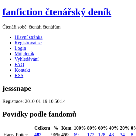
fanfiction čtenářský deník
Čtenáři sobě, čtenáři čtenářům
Hlavní stránka
Registrovat se
Login
Můj deník
Vyhledávání
FAQ
Kontakt
RSS
jesssnape
Registrace: 2010-01-19 10:50:14
Povídky podle fandomů
Celkem
%
Kom.
100%
80%
60%
40%
20%
0
Harry Potter:
482
96%
459
69
172
128
48
34
8