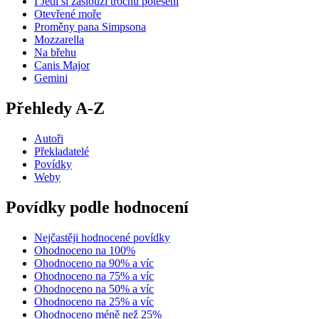
I Jedi si zaslouží trochu potěšení
Otevřené moře
Proměny pana Simpsona
Mozzarella
Na břehu
Canis Major
Gemini
Přehledy A-Z
Autoři
Překladatelé
Povídky
Weby
Povídky podle hodnocení
Nejčastěji hodnocené povídky
Ohodnoceno na 100%
Ohodnoceno na 90% a víc
Ohodnoceno na 75% a víc
Ohodnoceno na 50% a víc
Ohodnoceno na 25% a víc
Ohodnoceno méně než 25%