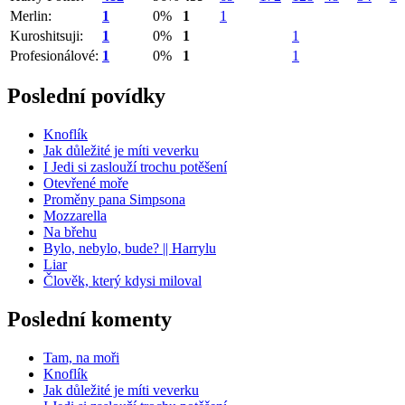
Merlin:
1
0%
1
1
Kuroshitsuji:
1
0%
1
1
Profesionálové:
1
0%
1
1
Poslední povídky
Knoflík
Jak důležité je míti veverku
I Jedi si zaslouží trochu potěšení
Otevřené moře
Proměny pana Simpsona
Mozzarella
Na břehu
Bylo, nebylo, bude? || Harrylu
Liar
Člověk, který kdysi miloval
Poslední komenty
Tam, na moři
Knoflík
Jak důležité je míti veverku