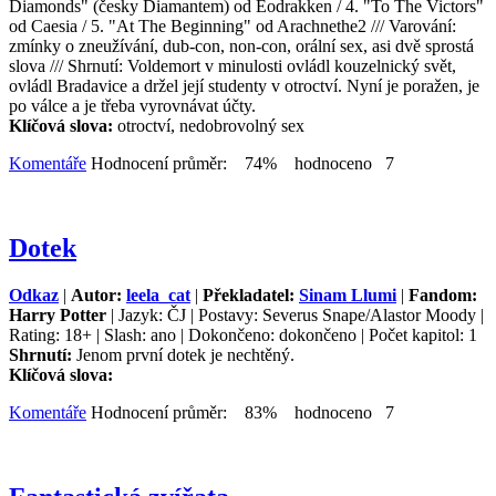
Diamonds" (česky Diamantem) od Eodrakken / 4. "To The Victors"
od Caesia / 5. "At The Beginning" od Arachnethe2 /// Varování:
zmínky o zneužívání, dub-con, non-con, orální sex, asi dvě sprostá
slova /// Shrnutí: Voldemort v minulosti ovládl kouzelnický svět,
ovládl Bradavice a držel její studenty v otroctví. Nyní je poražen, je
po válce a je třeba vyrovnávat účty.
Klíčová slova:
otroctví, nedobrovolný sex
Komentáře
Hodnocení průměr: 74% hodnoceno 7
Dotek
Odkaz
|
Autor:
leela_cat
|
Překladatel:
Sinam Llumi
|
Fandom:
Harry Potter
| Jazyk: ČJ | Postavy: Severus Snape/Alastor Moody |
Rating: 18+ | Slash: ano | Dokončeno: dokončeno | Počet kapitol: 1
Shrnutí:
Jenom první dotek je nechtěný.
Klíčová slova:
Komentáře
Hodnocení průměr: 83% hodnoceno 7