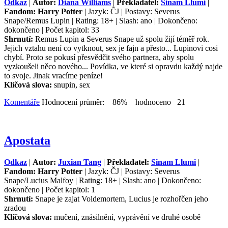
Odkaz
|
Autor:
Diana Williams
|
Překladatel:
Sinam Llumi
|
Fandom: Harry Potter
| Jazyk: ČJ | Postavy: Severus
Snape/Remus Lupin | Rating: 18+ | Slash: ano | Dokončeno:
dokončeno | Počet kapitol: 33
Shrnutí:
Remus Lupin a Severus Snape už spolu žijí téměř rok.
Jejich vztahu není co vytknout, sex je fajn a přesto... Lupinovi cosi
chybí. Proto se pokusí přesvědčit svého partnera, aby spolu
vyzkoušeli něco nového... Povídka, ve které si opravdu každý najde
to svoje. Jinak vracíme peníze!
Klíčová slova:
snupin, sex
Komentáře
Hodnocení průměr: 86% hodnoceno 21
Apostata
Odkaz
|
Autor:
Juxian Tang
|
Překladatel:
Sinam Llumi
|
Fandom: Harry Potter
| Jazyk: ČJ | Postavy: Severus
Snape/Lucius Malfoy | Rating: 18+ | Slash: ano | Dokončeno:
dokončeno | Počet kapitol: 1
Shrnutí:
Snape je zajat Voldemortem, Lucius je rozhořčen jeho
zradou
Klíčová slova:
mučení, znásilnění, vyprávění ve druhé osobě