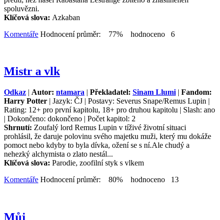
spoluvězni.
Klíčová slova:
Azkaban
Komentáře
Hodnocení průměr: 77% hodnoceno 6
Mistr a vlk
Odkaz
|
Autor:
ntamara
|
Překladatel:
Sinam Llumi
|
Fandom:
Harry Potter
| Jazyk: ČJ | Postavy: Severus Snape/Remus Lupin |
Rating: 12+ pro první kapitolu, 18+ pro druhou kapitolu | Slash: ano
| Dokončeno: dokončeno | Počet kapitol: 2
Shrnutí:
Zoufalý lord Remus Lupin v tíživé životní situaci
prohlásil, že daruje polovinu svého majetku muži, který mu dokáže
pomoct nebo kdyby to byla dívka, ožení se s ní.Ale chudý a
nehezký alchymista o zlato nestál...
Klíčová slova:
Parodie, zoofilní styk s vlkem
Komentáře
Hodnocení průměr: 80% hodnoceno 13
Můj