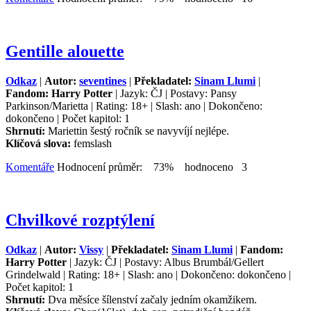
Gentille alouette
Odkaz
|
Autor:
seventines
|
Překladatel:
Sinam Llumi
|
Fandom: Harry Potter
| Jazyk: ČJ | Postavy: Pansy
Parkinson/Marietta | Rating: 18+ | Slash: ano | Dokončeno:
dokončeno | Počet kapitol: 1
Shrnutí:
Mariettin šestý ročník se navyvíjí nejlépe.
Klíčová slova:
femslash
Komentáře
Hodnocení průměr: 73% hodnoceno 3
Chvilkové rozptýlení
Odkaz
|
Autor:
Vissy
|
Překladatel:
Sinam Llumi
|
Fandom:
Harry Potter
| Jazyk: ČJ | Postavy: Albus Brumbál/Gellert
Grindelwald | Rating: 18+ | Slash: ano | Dokončeno: dokončeno |
Počet kapitol: 1
Shrnutí:
Dva měsíce šílenství začaly jedním okamžikem.