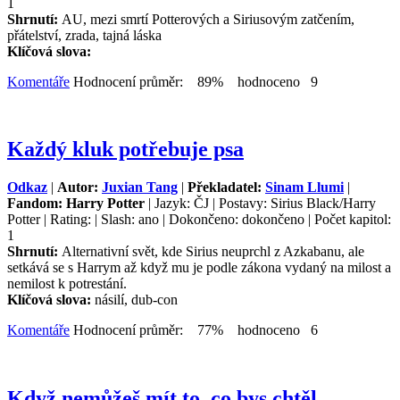
1
Shrnutí:
AU, mezi smrtí Potterových a Siriusovým zatčením,
přátelství, zrada, tajná láska
Klíčová slova:
Komentáře
Hodnocení průměr: 89% hodnoceno 9
Každý kluk potřebuje psa
Odkaz
|
Autor:
Juxian Tang
|
Překladatel:
Sinam Llumi
|
Fandom: Harry Potter
| Jazyk: ČJ | Postavy: Sirius Black/Harry
Potter | Rating: | Slash: ano | Dokončeno: dokončeno | Počet kapitol:
1
Shrnutí:
Alternativní svět, kde Sirius neuprchl z Azkabanu, ale
setkává se s Harrym až když mu je podle zákona vydaný na milost a
nemilost k potrestání.
Klíčová slova:
násilí, dub-con
Komentáře
Hodnocení průměr: 77% hodnoceno 6
Když nemůžeš mít to, co bys chtěl