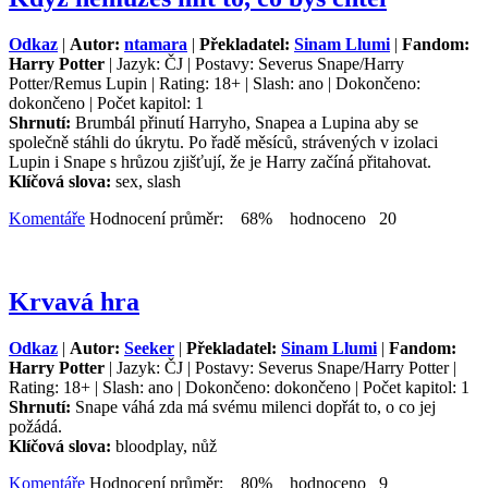
Odkaz
|
Autor:
ntamara
|
Překladatel:
Sinam Llumi
|
Fandom:
Harry Potter
| Jazyk: ČJ | Postavy: Severus Snape/Harry
Potter/Remus Lupin | Rating: 18+ | Slash: ano | Dokončeno:
dokončeno | Počet kapitol: 1
Shrnutí:
Brumbál přinutí Harryho, Snapea a Lupina aby se
společně stáhli do úkrytu. Po řadě měsíců, strávených v izolaci
Lupin i Snape s hrůzou zjišťují, že je Harry začíná přitahovat.
Klíčová slova:
sex, slash
Komentáře
Hodnocení průměr: 68% hodnoceno 20
Krvavá hra
Odkaz
|
Autor:
Seeker
|
Překladatel:
Sinam Llumi
|
Fandom:
Harry Potter
| Jazyk: ČJ | Postavy: Severus Snape/Harry Potter |
Rating: 18+ | Slash: ano | Dokončeno: dokončeno | Počet kapitol: 1
Shrnutí:
Snape váhá zda má svému milenci dopřát to, o co jej
požádá.
Klíčová slova:
bloodplay, nůž
Komentáře
Hodnocení průměr: 80% hodnoceno 9