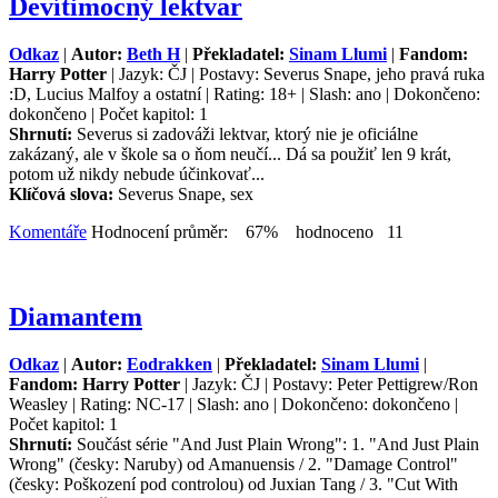
Devítimocný lektvar
Odkaz
|
Autor:
Beth H
|
Překladatel:
Sinam Llumi
|
Fandom:
Harry Potter
| Jazyk: ČJ | Postavy: Severus Snape, jeho pravá ruka
:D, Lucius Malfoy a ostatní | Rating: 18+ | Slash: ano | Dokončeno:
dokončeno | Počet kapitol: 1
Shrnutí:
Severus si zadováži lektvar, ktorý nie je oficiálne
zakázaný, ale v škole sa o ňom neučí... Dá sa použiť len 9 krát,
potom už nikdy nebude účinkovať...
Klíčová slova:
Severus Snape, sex
Komentáře
Hodnocení průměr: 67% hodnoceno 11
Diamantem
Odkaz
|
Autor:
Eodrakken
|
Překladatel:
Sinam Llumi
|
Fandom: Harry Potter
| Jazyk: ČJ | Postavy: Peter Pettigrew/Ron
Weasley | Rating: NC-17 | Slash: ano | Dokončeno: dokončeno |
Počet kapitol: 1
Shrnutí:
Součást série "And Just Plain Wrong": 1. "And Just Plain
Wrong" (česky: Naruby) od Amanuensis / 2. "Damage Control"
(česky: Poškození pod controlou) od Juxian Tang / 3. "Cut With