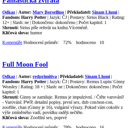
Fantastická zvířata
Odkaz
|
Autor:
Mary Borsellino
|
Překladatel:
Sinam Llumi
|
Fandom: Harry Potter
| Jazyk: ČJ | Postavy: Sirius Black | Rating:
12+ | Slash: ne | Dokončeno: dokončeno | Počet kapitol: 1
Shrnutí:
Sirius píše referát na knihu.Víceméně.
Klíčová slova:
humor
Komentáře
Hodnocení průměr: 72% hodnoceno 10
Full Moon Fool
Odkaz
|
Autor:
redprimitiva
|
Překladatel:
Sinam Llumi
|
Fandom: Harry Potter
| Jazyk: ČJ | Postavy: Remus Lupin/ Ginny
Weasley | Rating: 18 + | Slash: ne | Dokončeno: dokončeno | Počet
kapitol: 1
Shrnutí:
Ginny se zamiluje. Remus je impulzivní. / Čtěte varování!
- Varování: PWP, detailní popisy, první sex, dub con/non-con,
zoofilie, chan (Ginny je 16), vulgární výrazy. Pokud vám cokoliv z
výše zmíněného vadí, povídku raději nečtěte.
Klíčová slova:
Zoofilní sex, poprvé
Komentáře
Hodnocení průměr: 79% hodnoceno 16