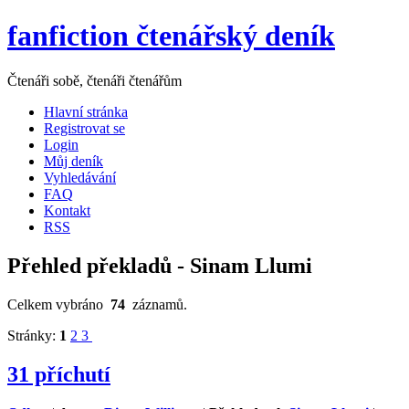
fanfiction čtenářský deník
Čtenáři sobě, čtenáři čtenářům
Hlavní stránka
Registrovat se
Login
Můj deník
Vyhledávání
FAQ
Kontakt
RSS
Přehled překladů - Sinam Llumi
Celkem vybráno
74
záznamů.
Stránky:
1
2
3
31 příchutí