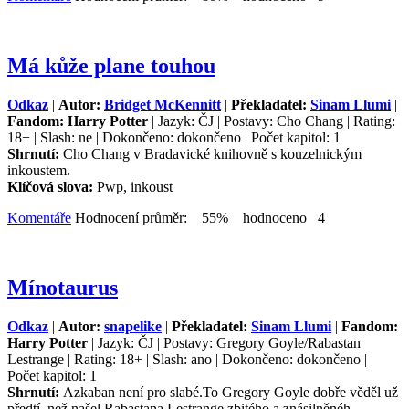
Má kůže plane touhou
Odkaz
|
Autor:
Bridget McKennitt
|
Překladatel:
Sinam Llumi
|
Fandom: Harry Potter
| Jazyk: ČJ | Postavy: Cho Chang | Rating:
18+ | Slash: ne | Dokončeno: dokončeno | Počet kapitol: 1
Shrnutí:
Cho Chang v Bradavické knihovně s kouzelnickým
inkoustem.
Klíčová slova:
Pwp, inkoust
Komentáře
Hodnocení průměr: 55% hodnoceno 4
Mínotaurus
Odkaz
|
Autor:
snapelike
|
Překladatel:
Sinam Llumi
|
Fandom:
Harry Potter
| Jazyk: ČJ | Postavy: Gregory Goyle/Rabastan
Lestrange | Rating: 18+ | Slash: ano | Dokončeno: dokončeno |
Počet kapitol: 1
Shrnutí:
Azkaban není pro slabé.To Gregory Goyle dobře věděl už
předtí, než našel Rabastana Lestrange zbitého a znásilněnéh