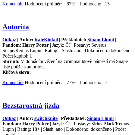
Komentáře
Hodnocení průměr: 87% hodnoceno 15
Autorita
Odkaz
|
Autor:
KateKintail
|
Překladatel:
Sinam Llumi
|
Fandom: Harry Potter
| Jazyk: ČJ | Postavy: Severus
Snape/Remus Lupin | Rating: | Slash: ano | Dokončeno: dokončeno |
Počet kapitol: 1
Shrnutí:
V domácím vězení na Grimmauldově náměstí má Snape
jisté potíže s autoritou.
Klíčová slova:
Komentáře
Hodnocení průměr: 77% hodnoceno 7
Bezstarostná jízda
Odkaz
|
Autor:
switchknife
|
Překladatel:
Sinam Llumi
|
Fandom: Harry Potter
| Jazyk: ČJ | Postavy: Sirius Black/Remus
Lupin | Rating: 18+ | Slash: ano | Dokončeno: dokončeno | Počet
kapitol: 1