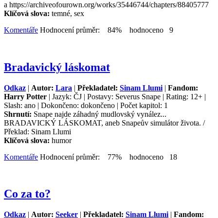
a https://archiveofourown.org/works/35446744/chapters/88405777
Klíčová slova:
temné, sex
Komentáře
Hodnocení průměr: 84% hodnoceno 9
Bradavický láskomat
Odkaz
|
Autor:
Lara
|
Překladatel:
Sinam Llumi
|
Fandom:
Harry Potter
| Jazyk: ČJ | Postavy: Severus Snape | Rating: 12+ |
Slash: ano | Dokončeno: dokončeno | Počet kapitol: 1
Shrnutí:
Snape najde záhadný mudlovský vynález...
BRADAVICKÝ LÁSKOMAT, aneb Snapeův simulátor života. /
Překlad: Sinam Llumi
Klíčová slova:
humor
Komentáře
Hodnocení průměr: 77% hodnoceno 18
Co za to?
Odkaz
|
Autor:
Seeker
|
Překladatel:
Sinam Llumi
|
Fandom: