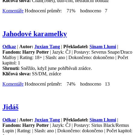
Klíčová slova:
Chan(16let), dub-con, netradiční bondáž
Komentáře
Hodnocení průměr: 71% hodnoceno 7
Jahodové karamelky
Odkaz
|
Autor:
Juxian Tang
|
Překladatel:
Sinam Llumi
|
Fandom: Harry Potter
| Jazyk: ČJ | Postavy: Severus Snape/Draco
Malfoy | Rating: 18+ | Slash: ano | Dokončeno: dokončeno | Počet
kapitol: 1
Shrnutí:
Sněžilo, když jsme pohřbívali zrádce.
Klíčová slova:
SS/DM, zrádce
Komentáře
Hodnocení průměr: 74% hodnoceno 13
Jidáš
Odkaz
|
Autor:
Juxian Tang
|
Překladatel:
Sinam Llumi
|
Fandom: Harry Potter
| Jazyk: ČJ | Postavy: Sirius Black/Remus
Lupin | Rating: | Slash: ano | Dokončeno: dokončeno | Počet kapitol: