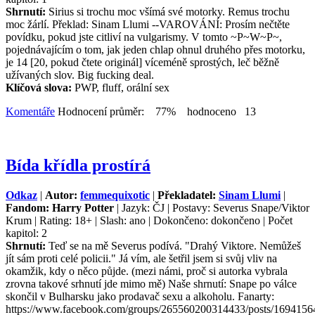
Shrnutí:
Sirius si trochu moc všímá své motorky. Remus trochu
moc žárlí. Překlad: Sinam Llumi --VAROVÁNÍ: Prosím nečtěte
povídku, pokud jste citliví na vulgarismy. V tomto ~P~W~P~,
pojednávajícím o tom, jak jeden chlap ohnul druhého přes motorku,
je 14 [20, pokud čtete originál] víceméně sprostých, leč běžně
užívaných slov. Big fucking deal.
Klíčová slova:
PWP, fluff, orální sex
Komentáře
Hodnocení průměr: 77% hodnoceno 13
Bída křídla prostírá
Odkaz
|
Autor:
femmequixotic
|
Překladatel:
Sinam Llumi
|
Fandom: Harry Potter
| Jazyk: ČJ | Postavy: Severus Snape/Viktor
Krum | Rating: 18+ | Slash: ano | Dokončeno: dokončeno | Počet
kapitol: 2
Shrnutí:
Teď se na mě Severus podívá. "Drahý Viktore. Nemůžeš
jít sám proti celé policii." Já vím, ale šetřil jsem si svůj vliv na
okamžik, kdy o něco půjde. (mezi námi, proč si autorka vybrala
zrovna takové srhnutí jde mimo mě) Naše shrnutí: Snape po válce
skončil v Bulharsku jako prodavač sexu a alkoholu. Fanarty:
https://www.facebook.com/groups/265560200314433/posts/169415