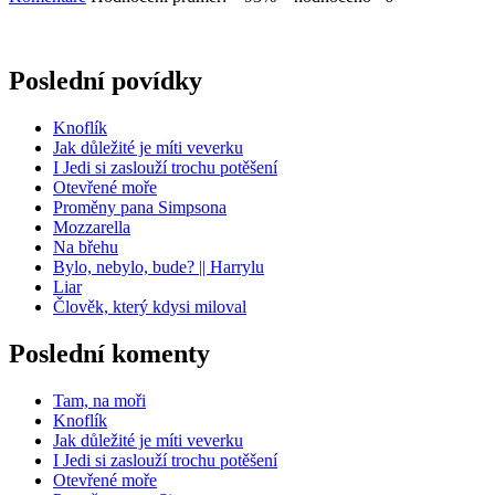
Poslední povídky
Knoflík
Jak důležité je míti veverku
I Jedi si zaslouží trochu potěšení
Otevřené moře
Proměny pana Simpsona
Mozzarella
Na břehu
Bylo, nebylo, bude? || Harrylu
Liar
Člověk, který kdysi miloval
Poslední komenty
Tam, na moři
Knoflík
Jak důležité je míti veverku
I Jedi si zaslouží trochu potěšení
Otevřené moře