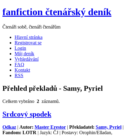
fanfiction čtenářský deník
Čtenáři sobě, čtenáři čtenářům
Hlavní stránka
Registrovat se
Login
Můj deník
Vyhledávání
FAQ
Kontakt
RSS
Přehled překladů - Samy, Pyriel
Celkem vybráno
2
záznamů.
Srdcový spodek
Odkaz
|
Autor:
Master Erestor
|
Překladatel:
Samy, Pyriel
|
Fandom: LOTR
| Jazyk: ČJ | Postavy: Orophin/Elladan,