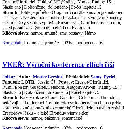
Erestor/Glorfindel, Haldir/OMC(Králík), Námo | Rating: 15+ |
Slash: ano | Dokončeno: dokončeno | Počet kapitol: 12
Shrnutí:
Tohle je příběh o Orophinovi a Elladanovi a jak nakonec
našli štěstí. Některá pouta ani smrt nezlomí – a život je nekonečný
hazard. Taky se zde vypráví o Erestorovi a Glorfindelovi a o tom,
jak si poradí se svým malým elfátkem Estorelem.
Klíčová slova:
humor, smutné, smrt postavy, Námo
Komentáře
Hodnocení průměr: 93% hodnoceno 6
VKEŘ: Výroční konference elfích říší
Odkaz
|
Autor:
Master Erestor
|
Překladatel:
Samy, Pyriel
|
Fandom: LOTR
| Jazyk: ČJ | Postavy: Erestor/Glorfindel,
Rúmil/Erestor, Galadriel/Celeborn, Aragorn/Arwen | Rating: 15+ |
Slash: ano | Dokončeno: dokončeno | Počet kapitol: 5
Shrnutí:
Každý rok se Elrond, Galadriel, Celeborn a Thranduil
setkávají na konferenci. Tohoto roku se k obecnému chaosu přidá
ještě neúnavné a poněkud excentrické Glorfindelovo úsilí o získání
Erestorovy lásku – a také Elrondův vinný sklep.
Klíčová slova:
humor, bláznivé, romantické
Komentáře
Hodnocení průměr: 93% hodnoceno 6