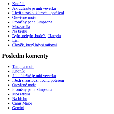
Knoflík
Jak důležité je míti veverku
I Jedi si zaslouží trochu potěšení
Otevřené moře
Proměny pana Simpsona
Mozzarella
Na břehu
Bylo, nebylo, bude? || Harrylu
Liar
Člověk, který kdysi miloval
Poslední komenty
Tam, na moři
Knoflík
Jak důležité je míti veverku
I Jedi si zaslouží trochu potěšení
Otevřené moře
Proměny pana Simpsona
Mozzarella
Na břehu
Canis Major
Gemini