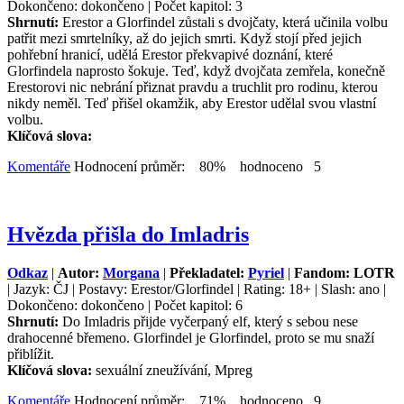
Dokončeno: dokončeno | Počet kapitol: 3
Shrnutí:
Erestor a Glorfindel zůstali s dvojčaty, která učinila volbu
patřit mezi smrtelníky, až do jejich smrti. Když stojí před jejich
pohřební hranicí, udělá Erestor překvapivé doznání, které
Glorfindela naprosto šokuje. Teď, když dvojčata zemřela, konečně
Erestorovi nic nebrání přiznat pravdu a truchlit pro rodinu, kterou
nikdy neměl. Teď přišel okamžik, aby Erestor udělal svou vlastní
volbu.
Klíčová slova:
Komentáře
Hodnocení průměr: 80% hodnoceno 5
Hvězda přišla do Imladris
Odkaz
|
Autor:
Morgana
|
Překladatel:
Pyriel
|
Fandom: LOTR
| Jazyk: ČJ | Postavy: Erestor/Glorfindel | Rating: 18+ | Slash: ano |
Dokončeno: dokončeno | Počet kapitol: 6
Shrnutí:
Do Imladris přijde vyčerpaný elf, který s sebou nese
drahocenné břemeno. Glorfindel je Glorfindel, proto se mu snaží
přiblížit.
Klíčová slova:
sexuální zneužívání, Mpreg
Komentáře
Hodnocení průměr: 71% hodnoceno 9