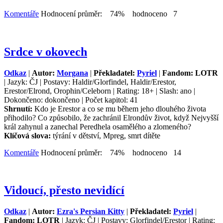
Komentáře
Hodnocení průměr: 74% hodnoceno 7
Srdce v okovech
Odkaz
|
Autor:
Morgana
|
Překladatel:
Pyriel
|
Fandom: LOTR
| Jazyk: ČJ | Postavy: Haldir/Glorfindel, Haldir/Erestor,
Erestor/Elrond, Orophin/Celeborn | Rating: 18+ | Slash: ano |
Dokončeno: dokončeno | Počet kapitol: 41
Shrnutí:
Kdo je Erestor a co se mu během jeho dlouhého života
přihodilo? Co způsobilo, že zachránil Elrondův život, když Nejvyšší
král zahynul a zanechal Peredhela osamělého a zlomeného?
Klíčová slova:
týrání v dětství, Mpreg, smrt dítěte
Komentáře
Hodnocení průměr: 74% hodnoceno 14
Vidoucí, přesto nevidící
Odkaz
|
Autor:
Ezra's Persian Kitty
|
Překladatel:
Pyriel
|
Fandom: LOTR
| Jazyk: ČJ | Postavy: Glorfindel/Erestor | Rating: