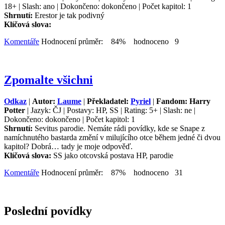
18+ | Slash: ano | Dokončeno: dokončeno | Počet kapitol: 1
Shrnutí:
Erestor je tak podivný
Klíčová slova:
Komentáře
Hodnocení průměr: 84% hodnoceno 9
Zpomalte všichni
Odkaz
|
Autor:
Laume
|
Překladatel:
Pyriel
|
Fandom: Harry
Potter
| Jazyk: ČJ | Postavy: HP, SS | Rating: 5+ | Slash: ne |
Dokončeno: dokončeno | Počet kapitol: 1
Shrnutí:
Sevitus parodie. Nemáte rádi povídky, kde se Snape z
namíchnutého bastarda změní v milujícího otce během jedné či dvou
kapitol? Dobrá… tady je moje odpověď.
Klíčová slova:
SS jako otcovská postava HP, parodie
Komentáře
Hodnocení průměr: 87% hodnoceno 31
Poslední povídky