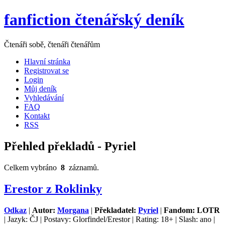
fanfiction čtenářský deník
Čtenáři sobě, čtenáři čtenářům
Hlavní stránka
Registrovat se
Login
Můj deník
Vyhledávání
FAQ
Kontakt
RSS
Přehled překladů - Pyriel
Celkem vybráno
8
záznamů.
Erestor z Roklinky
Odkaz
|
Autor:
Morgana
|
Překladatel:
Pyriel
|
Fandom: LOTR
| Jazyk: ČJ | Postavy: Glorfindel/Erestor | Rating: 18+ | Slash: ano |