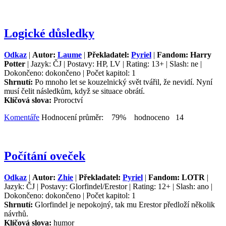
Logické důsledky
Odkaz
|
Autor:
Laume
|
Překladatel:
Pyriel
|
Fandom: Harry
Potter
| Jazyk: ČJ | Postavy: HP, LV | Rating: 13+ | Slash: ne |
Dokončeno: dokončeno | Počet kapitol: 1
Shrnutí:
Po mnoho let se kouzelnický svět tvářil, že nevidí. Nyní
musí čelit následkům, když se situace obrátí.
Klíčová slova:
Proroctví
Komentáře
Hodnocení průměr: 79% hodnoceno 14
Počítání oveček
Odkaz
|
Autor:
Zhie
|
Překladatel:
Pyriel
|
Fandom: LOTR
|
Jazyk: ČJ | Postavy: Glorfindel/Erestor | Rating: 12+ | Slash: ano |
Dokončeno: dokončeno | Počet kapitol: 1
Shrnutí:
Glorfindel je nepokojný, tak mu Erestor předloží několik
návrhů.
Klíčová slova:
humor