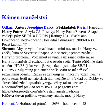
Kámen manželství
Odkaz
|
Autor:
Josephine Darcy
|
Překladatel:
Pyriel
|
Fandom:
Harry Potter
| Jazyk: ČJ | Postavy: Harry Potter/Severus Snape,
vedlejší páry SB/RL a HG/RW | Rating: 18+ | Slash: ano |
Dokončeno: nedokončeno | Poslední aktualizace: 2008-03-30 |
Počet kapitol: 77
Shrnutí:
Aby se vyhnul machinacím ministra, musí si Harry vzít
zpěčujícího se Severuse Snapea. Ale sňatek je jenom začátek
Harryho problémů. Voldemort se vrátil a už zanedlouho může
Harryho manželství rozhodnout o osudu světa. Tento příběh je slash
na téma HP/SS (jako vedlejší zápletka tu jsou také SB/RL a
HG/RW). Můj rating je nicméně spíše kvůli násilí než kvůli
sexuálnímu obsahu. Raději se zaměřuji na ´milostný vztah´ než na
popis sexu. Jestli nemáte slash rádi, nečtěte to. Překlad od Dobby ve
slovenštině zde: http://dobby.wgz.cz/krystal-manzelstva /
Nedokončený překlad od misto713 a peggotty zde:
https://sites.google.com/site/krystalmanzelstva/home
Klíčová slova:
politika, vynucený sňatek, mocný Harry
Komentáře
Hodnocení průměr: 86% hodnoceno 48