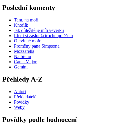
Poslední komenty
Tam, na moři
Knoflík
Jak důležité je míti veverku
I Jedi si zaslouží trochu potěšení
Otevřené moře
Proměny pana Simpsona
Mozzarella
Na břehu
Canis Major
Gemini
Přehledy A-Z
Autoři
Překladatelé
Povídky
Weby
Povídky podle hodnocení