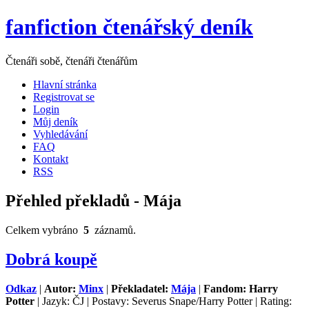
fanfiction čtenářský deník
Čtenáři sobě, čtenáři čtenářům
Hlavní stránka
Registrovat se
Login
Můj deník
Vyhledávání
FAQ
Kontakt
RSS
Přehled překladů - Mája
Celkem vybráno
5
záznamů.
Dobrá koupě
Odkaz
|
Autor:
Minx
|
Překladatel:
Mája
|
Fandom: Harry
Potter
| Jazyk: ČJ | Postavy: Severus Snape/Harry Potter | Rating: