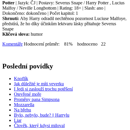
Potter
| Jazyk: ČJ | Postavy: Severus Snape / Harry Potter , Lucius
Malfoy / Neville Longbottom | Rating: 18+ | Slash: ano |
Dokončeno: dokončeno | Počet kapitol: 1
Shrnutí:
Aby Harry odradil nechtěnou pozornost Luciuse Malfoye,
předstírá, že ho díky účinkům lektvaru lásky přitahuje Severus
Snape
Klíčová slova:
humor
Komentáře
Hodnocení průměr: 81% hodnoceno 22
Poslední povídky
Knoflík
Jak důležité je míti veverku
I Jedi si zaslouží trochu potěšení
Otevřené moře
Proměny pana Simpsona
Mozzarella
Na břehu
Bylo, nebylo, bude? || Harrylu
Liar
Člověk, který kdysi miloval