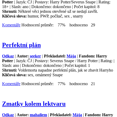
Potter
| Jazyk: ČJ | Postavy: Harry Potter/Severus Snape | Rating:
18+ | Slash: ano | Dokončeno: dokončeno | Počet kapitol: 8
Shrnutí:
Některé věci jednou otevřené už se nedají zavřít.
Klíčová slova:
humor, PWP, počítač, sex , snarry
Komentáře
Hodnocení průměr: 77% hodnoceno 29
Perfektní plán
Odkaz
|
Autor:
seeker
|
Překladatel:
Mája
|
Fandom: Harry
Potter
| Jazyk: ČJ | Postavy: Severus Snape / Harry Potter | Rating: |
Slash: ano | Dokončeno: dokončeno | Počet kapitol: 1
Shrnutí:
Voldemorta napadne perfektní plán, jak se zbavit Harryho
Klíčová slova:
sex, omámený Snape
Komentáře
Hodnocení průměr: 77% hodnoceno 21
Zmatky kolem lektvaru
Odkaz
|
Autor:
mahaliem
|
Překladatel:
Mája
|
Fandom: Harry