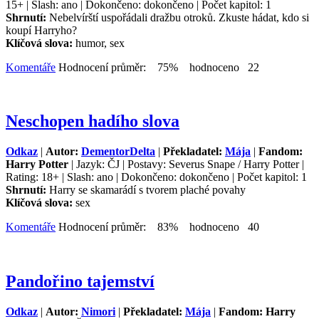
15+ | Slash: ano | Dokončeno: dokončeno | Počet kapitol: 1
Shrnutí:
Nebelvírští uspořádali dražbu otroků. Zkuste hádat, kdo si
koupí Harryho?
Klíčová slova:
humor, sex
Komentáře
Hodnocení průměr: 75% hodnoceno 22
Neschopen hadího slova
Odkaz
|
Autor:
DementorDelta
|
Překladatel:
Mája
|
Fandom:
Harry Potter
| Jazyk: ČJ | Postavy: Severus Snape / Harry Potter |
Rating: 18+ | Slash: ano | Dokončeno: dokončeno | Počet kapitol: 1
Shrnutí:
Harry se skamarádí s tvorem plaché povahy
Klíčová slova:
sex
Komentáře
Hodnocení průměr: 83% hodnoceno 40
Pandořino tajemství
Odkaz
|
Autor:
Nimori
|
Překladatel:
Mája
|
Fandom: Harry