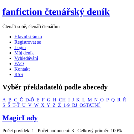
fanfiction čtenářský deník
Čtenáři sobě, čtenáři čtenářům
Hlavní stránka
Registrovat se
Login
Můj deník
Vyhledávání
FAQ
Kontakt
RSS
Výběr překladatelů podle abecedy
A
B
C
Č
D-Ď
E
F
G
H
CH
I
J
K
L
M
N
O
P
Q
R
Ř
S
Š
T-Ť
U
V
W
X
Y
Z
Ž
1-9
RJ
OSTATNÍ
MagicLady
Počet povídek: 1 Počet hodnocení: 3 Celkový průměr: 100%