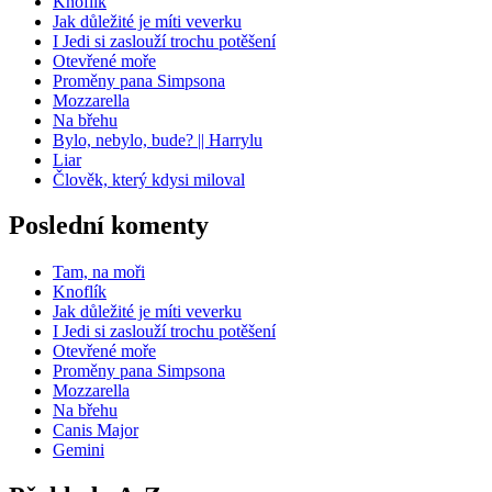
Knoflík
Jak důležité je míti veverku
I Jedi si zaslouží trochu potěšení
Otevřené moře
Proměny pana Simpsona
Mozzarella
Na břehu
Bylo, nebylo, bude? || Harrylu
Liar
Člověk, který kdysi miloval
Poslední komenty
Tam, na moři
Knoflík
Jak důležité je míti veverku
I Jedi si zaslouží trochu potěšení
Otevřené moře
Proměny pana Simpsona
Mozzarella
Na břehu
Canis Major
Gemini