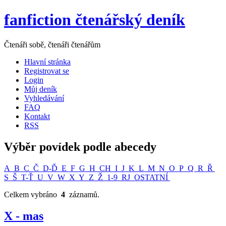
fanfiction čtenářský deník
Čtenáři sobě, čtenáři čtenářům
Hlavní stránka
Registrovat se
Login
Můj deník
Vyhledávání
FAQ
Kontakt
RSS
Výběr povídek podle abecedy
A
B
C
Č
D-Ď
E
F
G
H
CH
I
J
K
L
M
N
O
P
Q
R
Ř
S
Š
T-Ť
U
V
W
X
Y
Z
Ž
1-9
RJ
OSTATNÍ
Celkem vybráno
4
záznamů.
X - mas