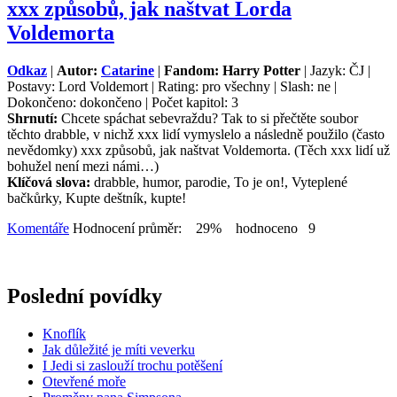
xxx způsobů, jak naštvat Lorda
Voldemorta
Odkaz
|
Autor:
Catarine
|
Fandom: Harry Potter
| Jazyk: ČJ |
Postavy: Lord Voldemort | Rating: pro všechny | Slash: ne |
Dokončeno: dokončeno | Počet kapitol: 3
Shrnutí:
Chcete spáchat sebevraždu? Tak to si přečtěte soubor
těchto drabble, v nichž xxx lidí vymyslelo a následně použilo (často
nevědomky) xxx způsobů, jak naštvat Voldemorta. (Těch xxx lidí už
bohužel není mezi námi…)
Klíčová slova:
drabble, humor, parodie, To je on!, Vyteplené
bačkůrky, Kupte deštník, kupte!
Komentáře
Hodnocení průměr: 29% hodnoceno 9
Poslední povídky
Knoflík
Jak důležité je míti veverku
I Jedi si zaslouží trochu potěšení
Otevřené moře