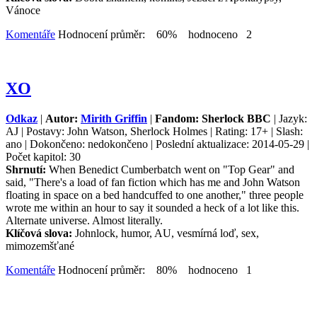
Vánoce
Komentáře
Hodnocení průměr: 60% hodnoceno 2
XO
Odkaz
|
Autor:
Mirith Griffin
|
Fandom: Sherlock BBC
| Jazyk:
AJ | Postavy: John Watson, Sherlock Holmes | Rating: 17+ | Slash:
ano | Dokončeno: nedokončeno | Poslední aktualizace: 2014-05-29 |
Počet kapitol: 30
Shrnutí:
When Benedict Cumberbatch went on "Top Gear" and
said, "There's a load of fan fiction which has me and John Watson
floating in space on a bed handcuffed to one another," three people
wrote me within an hour to say it sounded a heck of a lot like this.
Alternate universe. Almost literally.
Klíčová slova:
Johnlock, humor, AU, vesmírná loď, sex,
mimozemšťané
Komentáře
Hodnocení průměr: 80% hodnoceno 1