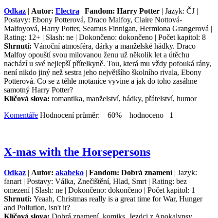
Odkaz
|
Autor:
Electra
|
Fandom: Harry Potter
| Jazyk: ČJ |
Postavy: Ebony Potterová, Draco Malfoy, Claire Nottová-
Malfoyová, Harry Potter, Seamus Finnigan, Hermiona Grangerová |
Rating: 12+ | Slash: ne | Dokončeno: dokončeno | Počet kapitol: 8
Shrnutí:
Vánoční atmosféra, dárky a manželské hádky. Draco
Malfoy opouští svou milovanou ženu už několik let a útěchu
nachází u své nejlepší přítelkyně. Tou, která mu vždy pofouká rány,
není nikdo jiný než sestra jeho největšího školního rivala, Ebony
Potterová. Co se z téhle motanice vyvine a jak do toho zasáhne
samotný Harry Potter?
Klíčová slova:
romantika, manželství, hádky, přátelství, humor
Komentáře
Hodnocení průměr: 60% hodnoceno 1
X-mas with the Horsepersons
Odkaz
|
Autor:
akabeko
|
Fandom: Dobrá znamení
| Jazyk:
fanart | Postavy: Válka, Znečištění, Hlad, Smrt | Rating: bez
omezení | Slash: ne | Dokončeno: dokončeno | Počet kapitol: 1
Shrnutí:
Yeaah, Christmas really is a great time for War, Hunger
and Pollution, isn't it?
Klíčová slova:
Dobrá znamení, komiks, Jezdci z Apokalypsy,