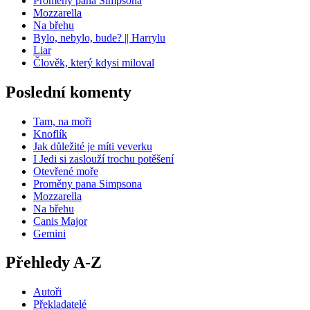
Proměny pana Simpsona
Mozzarella
Na břehu
Bylo, nebylo, bude? || Harrylu
Liar
Člověk, který kdysi miloval
Poslední komenty
Tam, na moři
Knoflík
Jak důležité je míti veverku
I Jedi si zaslouží trochu potěšení
Otevřené moře
Proměny pana Simpsona
Mozzarella
Na břehu
Canis Major
Gemini
Přehledy A-Z
Autoři
Překladatelé