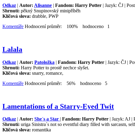
Odkaz
|
Autor:
Alisanne
|
Fandom: Harry Potter
| Jazyk: ČJ | Pos
Shrnutí:
pěkný Snupinovský minipříběh
Klíčová slova:
drabble, PWP
Komentáře
Hodnocení průměr: 100% hodnoceno 1
Lalala
Odkaz
|
Autor:
Patoložka
|
Fandom: Harry Potter
| Jazyk: ČJ | Po
Shrnutí:
Harry Potter to prostě nechce slyšet.
Klíčová slova:
snarry, romance,
Komentáře
Hodnocení průměr: 56% hodnoceno 5
Lamentations of a Starry-Eyed Twit
Odkaz
|
Autor:
She´s a Star
|
Fandom: Harry Potter
| Jazyk: AJ | 
Shrnutí:
uriga Sinistra´s not so eventful diary filled with sarcasm, sel
Klíčová slova:
romantika