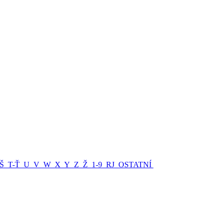
Š
T-Ť
U
V
W
X
Y
Z
Ž
1-9
RJ
OSTATNÍ