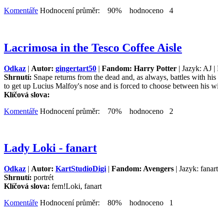
Komentáře
Hodnocení průměr: 90% hodnoceno 4
Lacrimosa in the Tesco Coffee Aisle
Odkaz
|
Autor:
gingertart50
|
Fandom: Harry Potter
| Jazyk: AJ |
Shrnutí:
Snape returns from the dead and, as always, battles with hi
to get up Lucius Malfoy's nose and is forced to choose between his wif
Klíčová slova:
Komentáře
Hodnocení průměr: 70% hodnoceno 2
Lady Loki - fanart
Odkaz
|
Autor:
KartStudioDigi
|
Fandom: Avengers
| Jazyk: fanar
Shrnutí:
portrét
Klíčová slova:
fem!Loki, fanart
Komentáře
Hodnocení průměr: 80% hodnoceno 1