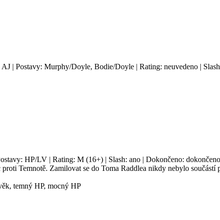
: AJ | Postavy: Murphy/Doyle, Bodie/Doyle | Rating: neuvedeno | Slash
Postavy: HP/LV | Rating: M (16+) | Slash: ano | Dokončeno: dokončeno 
c proti Temnotě. Zamilovat se do Toma Raddlea nikdy nebylo součástí p
člověk, temný HP, mocný HP