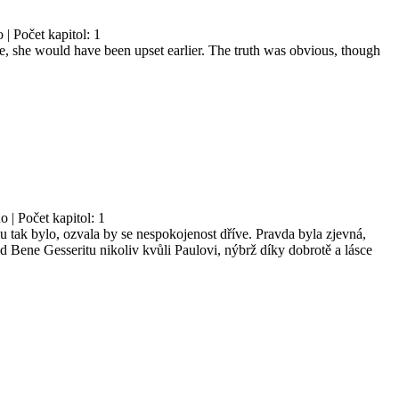
 | Počet kapitol: 1
ue, she would have been upset earlier. The truth was obvious, though
 | Počet kapitol: 1
mu tak bylo, ozvala by se nespokojenost dříve. Pravda byla zjevná,
od Bene Gesseritu nikoliv kvůli Paulovi, nýbrž díky dobrotě a lásce