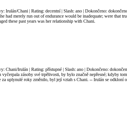
vy: Irulán/Chani | Rating: decentní | Slash: ano | Dokončeno: dokončeno
 she had merely run out of endurance would be inadequate; were that tr
nged these past years was her relationship with Chani.
vy: Chani/Irulán | Rating: přístupné | Slash: ano | Dokončeno: dokončeno
 jen vyčerpala zásoby své trpělivosti, by bylo značně nepřesné; kdyby to
za uplynulé roky změnilo, byl její vztah s Chani. -- Irulán se odkloní 