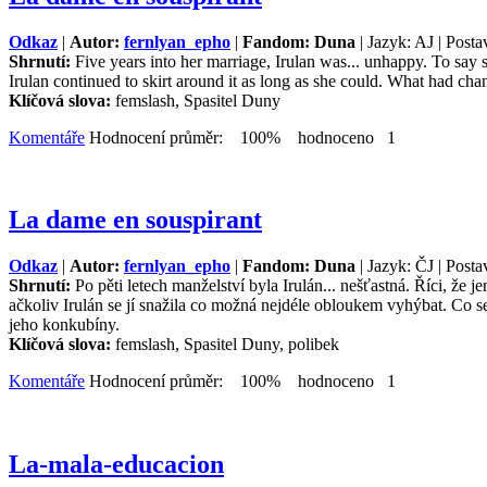
Odkaz
|
Autor:
fernlyan_epho
|
Fandom: Duna
| Jazyk: AJ | Posta
Shrnutí:
Five years into her marriage, Irulan was... unhappy. To say
Irulan continued to skirt around it as long as she could. What had cha
Klíčová slova:
femslash, Spasitel Duny
Komentáře
Hodnocení průměr: 100% hodnoceno 1
La dame en souspirant
Odkaz
|
Autor:
fernlyan_epho
|
Fandom: Duna
| Jazyk: ČJ | Posta
Shrnutí:
Po pěti letech manželství byla Irulán... nešťastná. Říci, že
ačkoliv Irulán se jí snažila co možná nejdéle obloukem vyhýbat. Co se 
jeho konkubíny.
Klíčová slova:
femslash, Spasitel Duny, polibek
Komentáře
Hodnocení průměr: 100% hodnoceno 1
La-mala-educacion