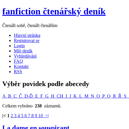
fanfiction čtenářský deník
Čtenáři sobě, čtenáři čtenářům
Hlavní stránka
Registrovat se
Login
Můj deník
Vyhledávání
FAQ
Kontakt
RSS
Výběr povídek podle abecedy
A
B
C
Č
D-Ď
E
F
G
H
CH
I
J
K
L
M
N
O
P
Q
R
Ř
S
Celkem vybráno
238
záznamů.
|<
1
2
3
4
5
6
7
8
9
10
>|
La dame en souspirant