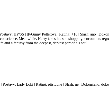
 Postavy: HP/SS HP/Ginny Potterová | Rating: +18 | Slash: ano | Dokon
s conscience. Meanwhile, Harry takes his son shopping, encounters regre
e and a fantasy from the deepest, darkest part of his soul.
t | Postavy: Lady Loki | Rating: přístupné | Slash: ne | Dokončeno: doko