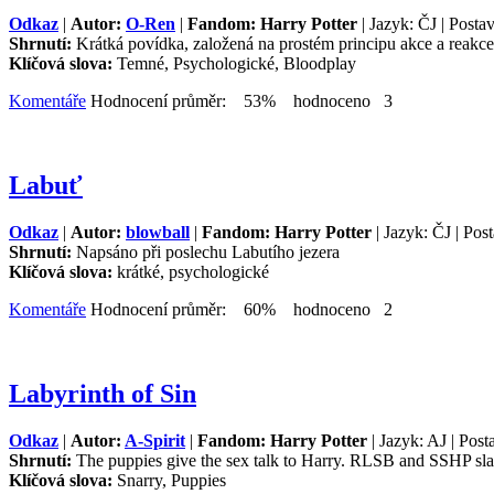
Odkaz
|
Autor:
O-Ren
|
Fandom: Harry Potter
| Jazyk: ČJ | Posta
Shrnutí:
Krátká povídka, založená na prostém principu akce a reakce
Klíčová slova:
Temné, Psychologické, Bloodplay
Komentáře
Hodnocení průměr: 53% hodnoceno 3
Labuť
Odkaz
|
Autor:
blowball
|
Fandom: Harry Potter
| Jazyk: ČJ | Pos
Shrnutí:
Napsáno při poslechu Labutího jezera
Klíčová slova:
krátké, psychologické
Komentáře
Hodnocení průměr: 60% hodnoceno 2
Labyrinth of Sin
Odkaz
|
Autor:
A-Spirit
|
Fandom: Harry Potter
| Jazyk: AJ | Pos
Shrnutí:
The puppies give the sex talk to Harry. RLSB and SSHP sla
Klíčová slova:
Snarry, Puppies