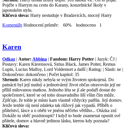
Pojďte s Harrym na cestu do Karany, kouzelnické školy v
japonském stylu.
Klíčová slova:
Harry nestuduje v Bradavicích, mocný Harry
Komentáře
Hodnocení průměr: 60% hodnoceno 1
Karen
Odkaz
|
Autor:
Abbina
|
Fandom: Harry Potter
| Jazyk: ČJ |
Postavy: Karen Klerensová, Sirius Black, James Potter, Remus
Lupin, Lucius Malfoy, Lord Voldemort a další | Rating: | Slash: ne |
Dokončeno: dokončeno | Počet kapitol: 35
Shrnutí:
Karen nikdy nebyla se svým životem spokojená. Do
patnácti byl její nudný a jednotvárný život občas otravován její ne
příliš milovanou matkou. Jednoho léta se jí ale podaří dostat do
společenství, které se od toho dosavadního liší vším čím může.
Zjišťuje, že tohle je místo kam vlastně vždycky patřila. Její domov.
Jenže tenhle ráj není zdaleka tak růžový jak vypadá. Příběh o
přátelství, lásce a o oběti ve jménu něčeho většího... Otázka zní:
Dokáže tu oběť pozdstoupit? I když to bude znamenat opustit své
přátele, domov a hlavně jedinou lásku, kterou kdy poznala?
Klíčová slova: