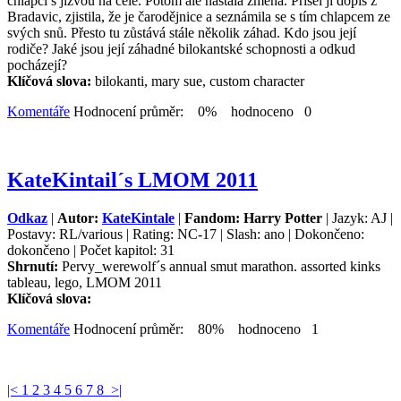
chlapci s jizvou na čele. Potom ale nastala změna. Přišel ji dopis z
Bradavic, zjistila, že je čarodějnice a seznámila se s tím chlapcem ze
svých snů. Přesto tu zůstává stále několik záhad. Kdo jsou její
rodiče? Jaké jsou její záhadné bilokantské schopnosti a odkud
pocházejí?
Klíčová slova:
bilokanti, mary sue, custom character
Komentáře
Hodnocení průměr: 0% hodnoceno 0
KateKintail´s LMOM 2011
Odkaz
|
Autor:
KateKintale
|
Fandom: Harry Potter
| Jazyk: AJ |
Postavy: RL/various | Rating: NC-17 | Slash: ano | Dokončeno:
dokončeno | Počet kapitol: 31
Shrnutí:
Pervy_werewolf´s annual smut marathon. assorted kinks
tableau, lego, LMOM 2011
Klíčová slova:
Komentáře
Hodnocení průměr: 80% hodnoceno 1
|<
1
2
3
4
5
6
7
8
>|