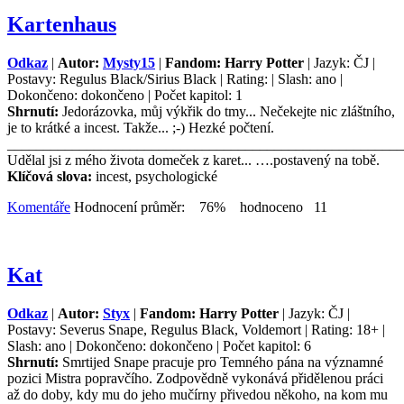
Kartenhaus
Odkaz
|
Autor:
Mysty15
|
Fandom: Harry Potter
| Jazyk: ČJ |
Postavy: Regulus Black/Sirius Black | Rating: | Slash: ano |
Dokončeno: dokončeno | Počet kapitol: 1
Shrnutí:
Jedorázovka, můj výkřik do tmy... Nečekejte nic zláštního,
je to krátké a incest. Takže... ;-) Hezké počtení.
_______________________________________________________
Udělal jsi z mého života domeček z karet... ….postavený na tobě.
Klíčová slova:
incest, psychologické
Komentáře
Hodnocení průměr: 76% hodnoceno 11
Kat
Odkaz
|
Autor:
Styx
|
Fandom: Harry Potter
| Jazyk: ČJ |
Postavy: Severus Snape, Regulus Black, Voldemort | Rating: 18+ |
Slash: ano | Dokončeno: dokončeno | Počet kapitol: 6
Shrnutí:
Smrtijed Snape pracuje pro Temného pána na významné
pozici Mistra popravčího. Zodpovědně vykonává přidělenou práci
až do doby, kdy mu do jeho mučírny přivedou někoho, na kom mu