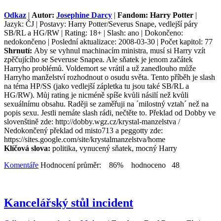
Odkaz
|
Autor:
Josephine Darcy
|
Fandom: Harry Potter
|
Jazyk: ČJ | Postavy: Harry Potter/Severus Snape, vedlejší páry
SB/RL a HG/RW | Rating: 18+ | Slash: ano | Dokončeno:
nedokončeno | Poslední aktualizace: 2008-03-30 | Počet kapitol: 77
Shrnutí:
Aby se vyhnul machinacím ministra, musí si Harry vzít
zpěčujícího se Severuse Snapea. Ale sňatek je jenom začátek
Harryho problémů. Voldemort se vrátil a už zanedlouho může
Harryho manželství rozhodnout o osudu světa. Tento příběh je slash
na téma HP/SS (jako vedlejší zápletka tu jsou také SB/RL a
HG/RW). Můj rating je nicméně spíše kvůli násilí než kvůli
sexuálnímu obsahu. Raději se zaměřuji na ´milostný vztah´ než na
popis sexu. Jestli nemáte slash rádi, nečtěte to. Překlad od Dobby ve
slovenštině zde: http://dobby.wgz.cz/krystal-manzelstva /
Nedokončený překlad od misto713 a peggotty zde:
https://sites.google.com/site/krystalmanzelstva/home
Klíčová slova:
politika, vynucený sňatek, mocný Harry
Komentáře
Hodnocení průměr: 86% hodnoceno 48
Kancelářský stůl incident