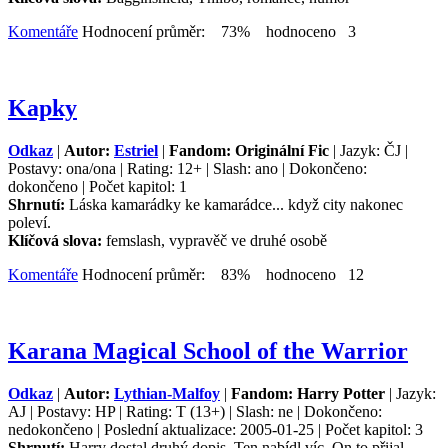
Komentáře
Hodnocení průměr: 73% hodnoceno 3
Kapky
Odkaz
|
Autor:
Estriel
|
Fandom: Originální Fic
| Jazyk: ČJ |
Postavy: ona/ona | Rating: 12+ | Slash: ano | Dokončeno:
dokončeno | Počet kapitol: 1
Shrnutí:
Láska kamarádky ke kamarádce... když city nakonec
poleví.
Klíčová slova:
femslash, vypravěč ve druhé osobě
Komentáře
Hodnocení průměr: 83% hodnoceno 12
Karana Magical School of the Warrior
Odkaz
|
Autor:
Lythian-Malfoy
|
Fandom: Harry Potter
| Jazyk:
AJ | Postavy: HP | Rating: T (13+) | Slash: ne | Dokončeno:
nedokončeno | Poslední aktualizace: 2005-01-25 | Počet kapitol: 3
Shrnutí:
Harry dostal druhý dopis. Ten nabídl víc. On to přijal.