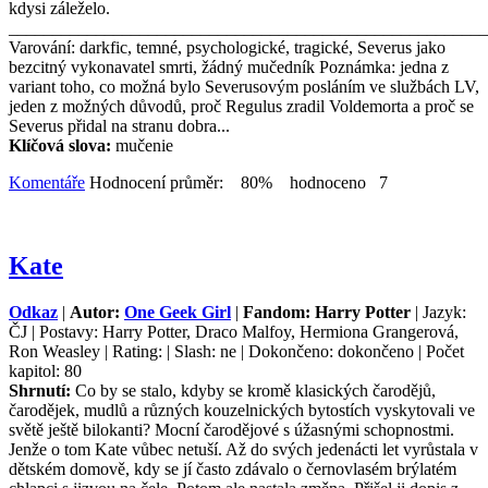
kdysi záleželo.
_______________________________________________________
Varování: darkfic, temné, psychologické, tragické, Severus jako
bezcitný vykonavatel smrti, žádný mučedník Poznámka: jedna z
variant toho, co možná bylo Severusovým posláním ve službách LV,
jeden z možných důvodů, proč Regulus zradil Voldemorta a proč se
Severus přidal na stranu dobra...
Klíčová slova:
mučenie
Komentáře
Hodnocení průměr: 80% hodnoceno 7
Kate
Odkaz
|
Autor:
One Geek Girl
|
Fandom: Harry Potter
| Jazyk:
ČJ | Postavy: Harry Potter, Draco Malfoy, Hermiona Grangerová,
Ron Weasley | Rating: | Slash: ne | Dokončeno: dokončeno | Počet
kapitol: 80
Shrnutí:
Co by se stalo, kdyby se kromě klasických čarodějů,
čarodějek, mudlů a různých kouzelnických bytostích vyskytovali ve
světě ještě bilokanti? Mocní čarodějové s úžasnými schopnostmi.
Jenže o tom Kate vůbec netuší. Až do svých jedenácti let vyrůstala v
dětském domově, kdy se jí často zdávalo o černovlasém brýlatém