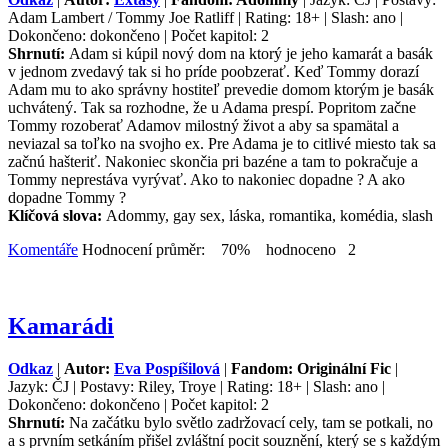
Adam Lambert / Tommy Joe Ratliff | Rating: 18+ | Slash: ano |
Dokončeno: dokončeno | Počet kapitol: 2
Shrnutí:
Adam si kúpil nový dom na ktorý je jeho kamarát a basák
v jednom zvedavý tak si ho príde poobzerať. Keď Tommy dorazí
Adam mu to ako správny hostiteľ prevedie domom ktorým je basák
uchvátený. Tak sa rozhodne, že u Adama prespí. Popritom začne
Tommy rozoberať Adamov milostný život a aby sa spamätal a
neviazal sa toľko na svojho ex. Pre Adama je to citlivé miesto tak sa
začnú hašteriť. Nakoniec skončia pri bazéne a tam to pokračuje a
Tommy neprestáva vyrývať. Ako to nakoniec dopadne ? A ako
dopadne Tommy ?
Klíčová slova:
Adommy, gay sex, láska, romantika, komédia, slash
Komentáře
Hodnocení průměr: 70% hodnoceno 2
Kamarádi
Odkaz
|
Autor:
Eva Pospíšilová
|
Fandom: Originální Fic
|
Jazyk: ČJ | Postavy: Riley, Troye | Rating: 18+ | Slash: ano |
Dokončeno: dokončeno | Počet kapitol: 2
Shrnutí:
Na začátku bylo světlo zadržovací cely, tam se potkali, no
a s prvním setkáním přišel zvláštní pocit souznění, který se s každým