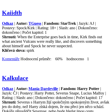
Kaiidth
Odkaz
|
Autor:
TGuess
|
Fandom: StarTrek
| Jazyk: AJ |
Postavy: Spock/Kirk | Rating: 18+ | Slash: ano | Dokončeno:
dokončeno | Počet kapitol: 1
Shrnutí:
When the Enterprise goes back in time, Kirk finds out
what ancient Vulcans were really like, and discovers something
about himself and Spock he never suspected.
Klíčová slova:
spirk
Komentáře
Hodnocení průměr: 60% hodnoceno 1
Kalkulace
Odkaz
|
Autor:
Mania Dardeville
|
Fandom: Harry Potter
|
Jazyk: ČJ | Postavy: Harry Potter, Severus Snape, Lucius Malfoy |
Rating: | Slash: ano | Dokončeno: dokončeno | Počet kapitol: 17
Shrnutí:
Severus s Harrym žijí společným spokojeným život, avšak
jen do doby, než Harry získá dojem, že mu přeci jen něco schází.
Dokáže přesvědčit Severuse, nebo bude hledat jinou cestu...