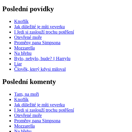
Poslední povídky
Knoflík
Jak důležité je míti veverku
I Jedi si zaslouží trochu potěšení
Otevřené moře
Proměny pana Simpsona
Mozzarella
Na břehu
Bylo, nebylo, bude? || Harrylu
Liar
Člověk, který kdysi miloval
Poslední komenty
Tam, na moři
Knoflík
Jak důležité je míti veverku
I Jedi si zaslouží trochu potěšení
Otevřené moře
Proměny pana Simpsona
Mozzarella
Na břehu