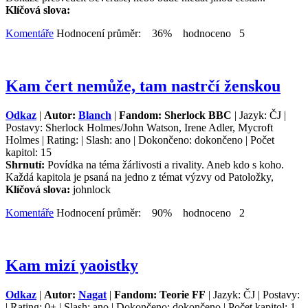
Klíčová slova:
Komentáře
Hodnocení průměr: 36% hodnoceno 5
Kam čert nemůže, tam nastrčí ženskou
Odkaz
|
Autor:
Blanch
|
Fandom: Sherlock BBC
| Jazyk: ČJ |
Postavy: Sherlock Holmes/John Watson, Irene Adler, Mycroft
Holmes | Rating: | Slash: ano | Dokončeno: dokončeno | Počet
kapitol: 15
Shrnutí:
Povídka na téma žárlivosti a rivality. Aneb kdo s koho.
Každá kapitola je psaná na jedno z témat výzvy od Patoložky,
Klíčová slova:
johnlock
Komentáře
Hodnocení průměr: 90% hodnoceno 2
Kam mizí yaoistky
Odkaz
|
Autor:
Nagat
|
Fandom: Teorie FF
| Jazyk: ČJ | Postavy:
| Rating: 0+ | Slash: ano | Dokončeno: dokončeno | Počet kapitol: 1