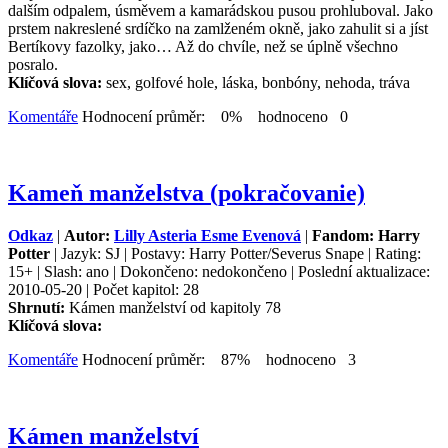
dalším odpalem, úsměvem a kamarádskou pusou prohluboval. Jako
prstem nakreslené srdíčko na zamlženém okně, jako zahulit si a jíst
Bertíkovy fazolky, jako… Až do chvíle, než se úplně všechno
posralo.
Klíčová slova:
sex, golfové hole, láska, bonbóny, nehoda, tráva
Komentáře
Hodnocení průměr: 0% hodnoceno 0
Kameň manželstva (pokračovanie)
Odkaz
|
Autor:
Lilly Asteria Esme Evenová
|
Fandom: Harry
Potter
| Jazyk: SJ | Postavy: Harry Potter/Severus Snape | Rating:
15+ | Slash: ano | Dokončeno: nedokončeno | Poslední aktualizace:
2010-05-20 | Počet kapitol: 28
Shrnutí:
Kámen manželství od kapitoly 78
Klíčová slova:
Komentáře
Hodnocení průměr: 87% hodnoceno 3
Kámen manželství