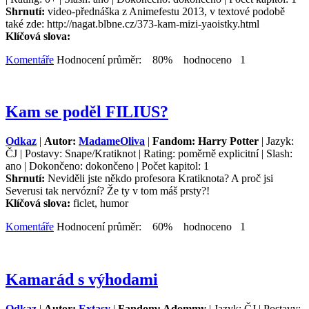
Shrnutí:
video-přednáška z Animefestu 2013, v textové podobě
také zde: http://nagat.blbne.cz/373-kam-mizi-yaoistky.html
Klíčová slova:
Komentáře
Hodnocení průměr: 80% hodnoceno 1
Kam se poděl FILIUS?
Odkaz
|
Autor:
MadameOliva
|
Fandom: Harry Potter
| Jazyk:
ČJ | Postavy: Snape/Kratiknot | Rating: poměrně explicitní | Slash:
ano | Dokončeno: dokončeno | Počet kapitol: 1
Shrnutí:
Neviděli jste někdo profesora Kratiknota? A proč jsi
Severusi tak nervózní? Že ty v tom máš prsty?!
Klíčová slova:
ficlet, humor
Komentáře
Hodnocení průměr: 60% hodnoceno 1
Kamarád s výhodami
Odkaz
|
Autor:
Extasy
|
Fandom: Adommy
| Jazyk: ČJ | Postavy: