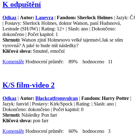
K odpuštění
Odkaz
|
Autor:
Lanevra
|
Fandom: Sherlock Holmes
| Jazyk: ČJ
| Postavy: Sherlock Holmes, doktor Watson, paní Hudsnová,
Lestrade (SH/JW) | Rating: 12+ | Slash: ano | Dokončeno:
dokončeno | Počet kapitol: 1
Shrnutí:
Watson zjistí Holmesovo velké tajemství.Jak se stím
vyrovná? A jaké to bude mít následky?
Klíčová slova:
Smutné, emoční
Komentáře
Hodnocení průměr: 89% hodnoceno 11
K/S film-video 2
Odkaz
|
Autor:
Blackcatfromvulcan
|
Fandom: Harry Potter
|
Jazyk: fanvid | Postavy: Kirk/Spock | Rating: | Slash: ano |
Dokončeno: dokončeno | Počet kapitol: 0
Shrnutí:
Následky Pon farr
Klíčová slova:
pon farr
Komentáře
Hodnocení průměr: 60% hodnoceno 3