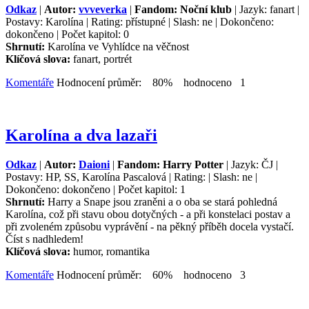
Odkaz
|
Autor:
vvveverka
|
Fandom: Noční klub
| Jazyk: fanart |
Postavy: Karolína | Rating: přístupné | Slash: ne | Dokončeno:
dokončeno | Počet kapitol: 0
Shrnutí:
Karolína ve Vyhlídce na věčnost
Klíčová slova:
fanart, portrét
Komentáře
Hodnocení průměr: 80% hodnoceno 1
Karolína a dva lazaři
Odkaz
|
Autor:
Daioni
|
Fandom: Harry Potter
| Jazyk: ČJ |
Postavy: HP, SS, Karolína Pascalová | Rating: | Slash: ne |
Dokončeno: dokončeno | Počet kapitol: 1
Shrnutí:
Harry a Snape jsou zraněni a o oba se stará pohledná
Karolína, což při stavu obou dotyčných - a při konstelaci postav a
při zvoleném způsobu vyprávění - na pěkný příběh docela vystačí.
Číst s nadhledem!
Klíčová slova:
humor, romantika
Komentáře
Hodnocení průměr: 60% hodnoceno 3