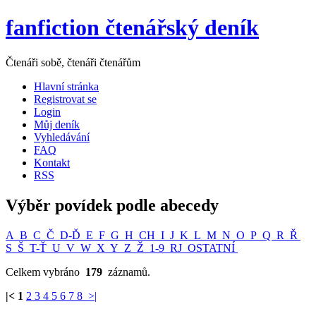
fanfiction čtenářský deník
Čtenáři sobě, čtenáři čtenářům
Hlavní stránka
Registrovat se
Login
Můj deník
Vyhledávání
FAQ
Kontakt
RSS
Výběr povídek podle abecedy
A
B
C
Č
D-Ď
E
F
G
H
CH
I
J
K
L
M
N
O
P
Q
R
Ř
S
Š
T-Ť
U
V
W
X
Y
Z
Ž
1-9
RJ
OSTATNÍ
Celkem vybráno
179
záznamů.
|<
1
2
3
4
5
6
7
8
>|