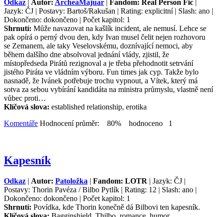
Odkaz
|
Autor:
ArcheaMajuar
|
Fandom: Real Person Fic
|
Jazyk: ČJ | Postavy: Bartoš/Rakušan | Rating: explicitní | Slash: ano |
Dokončeno: dokončeno | Počet kapitol: 1
Shrnutí:
Může navazovat na kašlík incident, ale nemusí. Lehce se
pak opírá o perný dvou den, kdy Ivan musel čelit nejen rozhovoru
se Zemanem, ale taky Veselovskému, doznívající nemoci, aby
během dalšího dne absolvoval jednání vlády, zjistil, že
místopředseda Pirátů rezignoval a je třeba přehodnotit setrvání
jistého Piráta ve vládním výboru. Fun times jak cyp. Takže bylo
nasnadě, že Ivánek potřebuje trochu vypnout, a Vítek, který má
sotva za sebou vybírání kandidáta na ministra průmyslu, vlastně není
vůbec proti…
Klíčová slova:
established relationship, erotika
Komentáře
Hodnocení průměr: 80% hodnoceno 1
Kapesník
Odkaz
|
Autor:
Patoložka
|
Fandom: LOTR
| Jazyk: ČJ |
Postavy: Thorin Pavéza / Bilbo Pytlík | Rating: 12 | Slash: ano |
Dokončeno: dokončeno | Počet kapitol: 1
Shrnutí:
Povídka, kde Thorin konečně dá Bilbovi ten kapesník.
Klíčová slova:
Bagginshield, Thilbo, romance, humor