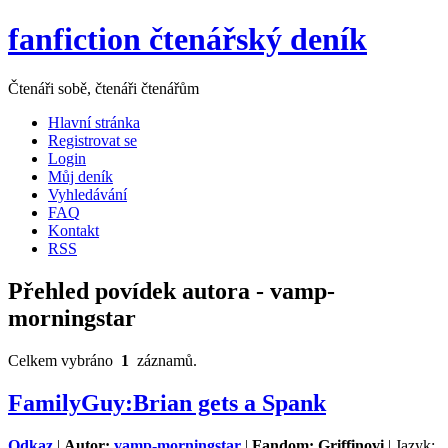
fanfiction čtenářský deník
Čtenáři sobě, čtenáři čtenářům
Hlavní stránka
Registrovat se
Login
Můj deník
Vyhledávání
FAQ
Kontakt
RSS
Přehled povídek autora - vamp-
morningstar
Celkem vybráno
1
záznamů.
FamilyGuy:Brian gets a Spank
Odkaz
|
Autor:
vamp-morningstar
|
Fandom: Griffinovi
| Jazyk: