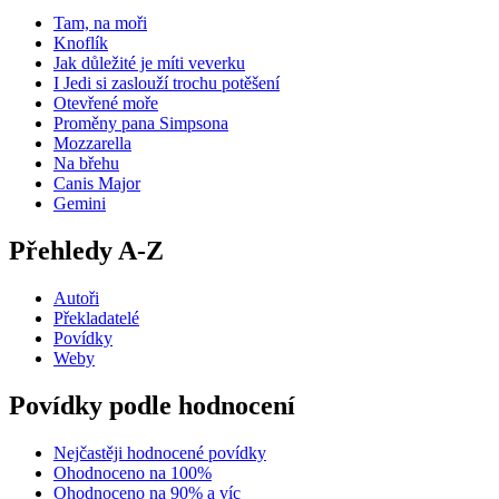
Tam, na moři
Knoflík
Jak důležité je míti veverku
I Jedi si zaslouží trochu potěšení
Otevřené moře
Proměny pana Simpsona
Mozzarella
Na břehu
Canis Major
Gemini
Přehledy A-Z
Autoři
Překladatelé
Povídky
Weby
Povídky podle hodnocení
Nejčastěji hodnocené povídky
Ohodnoceno na 100%
Ohodnoceno na 90% a víc