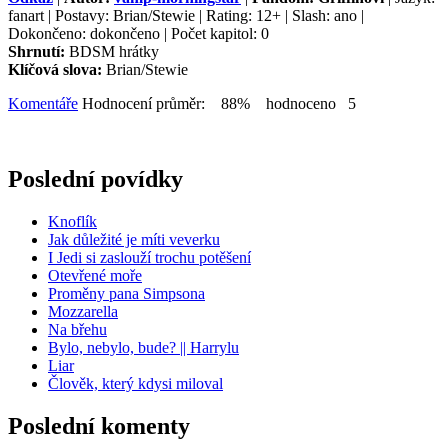
fanart | Postavy: Brian/Stewie | Rating: 12+ | Slash: ano |
Dokončeno: dokončeno | Počet kapitol: 0
Shrnutí:
BDSM hrátky
Klíčová slova:
Brian/Stewie
Komentáře
Hodnocení průměr: 88% hodnoceno 5
Poslední povídky
Knoflík
Jak důležité je míti veverku
I Jedi si zaslouží trochu potěšení
Otevřené moře
Proměny pana Simpsona
Mozzarella
Na břehu
Bylo, nebylo, bude? || Harrylu
Liar
Člověk, který kdysi miloval
Poslední komenty