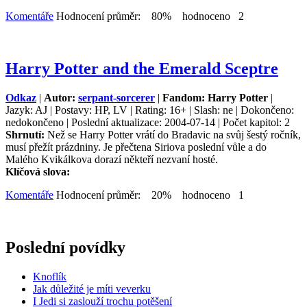
Komentáře
Hodnocení průměr: 80% hodnoceno 2
Harry Potter and the Emerald Sceptre
Odkaz
|
Autor:
serpant-sorcerer
|
Fandom: Harry Potter
|
Jazyk: AJ | Postavy: HP, LV | Rating: 16+ | Slash: ne | Dokončeno:
nedokončeno | Poslední aktualizace: 2004-07-14 | Počet kapitol: 2
Shrnutí:
Než se Harry Potter vrátí do Bradavic na svůj šestý ročník,
musí přežít prázdniny. Je přečtena Siriova poslední vůle a do
Malého Kvikálkova dorazí někteří nezvaní hosté.
Klíčová slova:
Komentáře
Hodnocení průměr: 20% hodnoceno 1
Poslední povídky
Knoflík
Jak důležité je míti veverku
I Jedi si zaslouží trochu potěšení