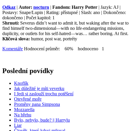
Odkaz
|
Autor:
nocturn
|
Fandom: Harry Potter
| Jazyk: AJ |
Postavy: Snape/Lupin | Rating: přístupné | Slash: ano | Dokončeno:
dokončeno | Počet kapitol: 1
Shrnutí:
Severus didn’t want to admit it, but waking after the war to
find himself two-dimensional—with no life-endangering missions,
duplicity, or outlets for his self-hatred—was… rather boring. At first.
Klíčová slova:
humor, post war, portréty
Komentáře
Hodnocení průměr: 60% hodnoceno 1
Poslední povídky
Knoflík
Jak důležité je míti veverku
I Jedi si zaslouží trochu potěšení
Otevřené moře
Proměny pana Simpsona
Mozzarella
Na břehu
Bylo, nebylo, bude? || Harrylu
Liar
Člověk, který kdysi miloval