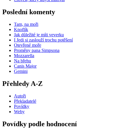
Poslední komenty
Tam, na moři
Knoflík
Jak důležité je míti veverku
I Jedi si zaslouží trochu potěšení
Otevřené moře
Proměny pana Simpsona
Mozzarella
Na břehu
Canis Major
Gemini
Přehledy A-Z
Autoři
Překladatelé
Povídky
Weby
Povídky podle hodnocení