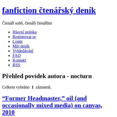
fanfiction čtenářský deník
Čtenáři sobě, čtenáři čtenářům
Hlavní stránka
Registrovat se
Login
Můj deník
Vyhledávání
FAQ
Kontakt
RSS
Přehled povídek autora - nocturn
Celkem vybráno
1
záznamů.
“Former Headmaster,” oil (and
occasionally mixed media) on canvas,
2010