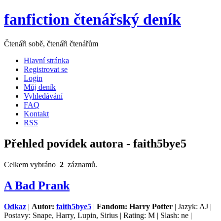
fanfiction čtenářský deník
Čtenáři sobě, čtenáři čtenářům
Hlavní stránka
Registrovat se
Login
Můj deník
Vyhledávání
FAQ
Kontakt
RSS
Přehled povídek autora - faith5bye5
Celkem vybráno
2
záznamů.
A Bad Prank
Odkaz
|
Autor:
faith5bye5
|
Fandom: Harry Potter
| Jazyk: AJ |
Postavy: Snape, Harry, Lupin, Sirius | Rating: M | Slash: ne |