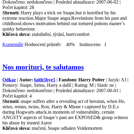
Dokončeno: nedokončeno | Poslední aktualizace: 2007-06-02 |
Počet kapitol: 28
Shrnutí:
Harry plays a trick on Snape,but is horrified by his
extreme reaction.Major Snape angst.Revelations from his past and
childhood.shows motivation behind our tortured potions master´s
quirky behaviour.
Klíčová slova:
znásilnění, týrání, hurt/comfort
Komentáře
Hodnocení průměr: 40% hodnoceno 1
Nos morituri, te salutamos
Odkaz
|
Autor:
faith5bye5
|
Fandom: Harry Potter
| Jazyk: AJ |
Postavy: Snape, Sirius, Harry a další | Rating: M | Slash: ne |
Dokončeno: nedokončeno | Poslední aktualizace: 2007-06-01 |
Počet kapitol: 4
Shrnutí:
snape suffers after a revealing act of heroism, when He,
sirius, remus, twins, Ron, Harry & Mione r captured by D.E.s
during Hogwarts attack.in moments of vulnerability, certain
ANGSTY aspects of Snape´s past are EXPOSED& group witness
his abuse by trusted Auror
Klíčová slova:
mučení, Snape odhalen Voldemortem