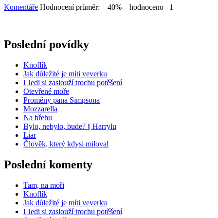
Komentáře
Hodnocení průměr: 40% hodnoceno 1
Poslední povídky
Knoflík
Jak důležité je míti veverku
I Jedi si zaslouží trochu potěšení
Otevřené moře
Proměny pana Simpsona
Mozzarella
Na břehu
Bylo, nebylo, bude? || Harrylu
Liar
Člověk, který kdysi miloval
Poslední komenty
Tam, na moři
Knoflík
Jak důležité je míti veverku
I Jedi si zaslouží trochu potěšení