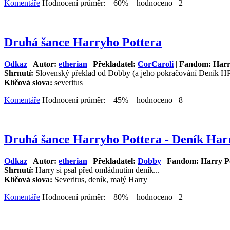
Komentáře
Hodnocení průměr: 60% hodnoceno 2
Druhá šance Harryho Pottera
Odkaz
|
Autor:
etherian
|
Překladatel:
CorCaroli
|
Fandom: Harr
Shrnutí:
Slovenský překlad od Dobby (a jeho pokračování Deník HP a
Klíčová slova:
severitus
Komentáře
Hodnocení průměr: 45% hodnoceno 8
Druhá šance Harryho Pottera - Deník Har
Odkaz
|
Autor:
etherian
|
Překladatel:
Dobby
|
Fandom: Harry P
Shrnutí:
Harry si psal před omládnutím deník...
Klíčová slova:
Severitus, deník, malý Harry
Komentáře
Hodnocení průměr: 80% hodnoceno 2