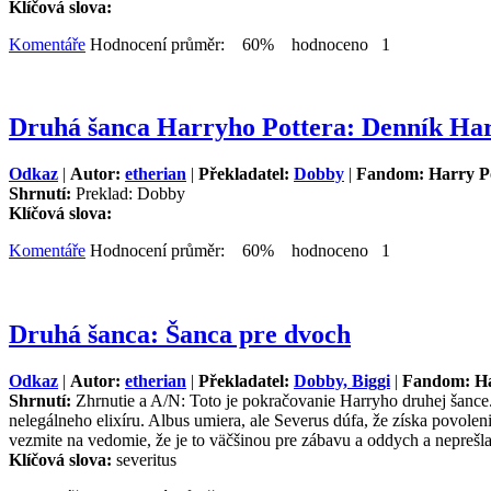
Klíčová slova:
Komentáře
Hodnocení průměr: 60% hodnoceno 1
Druhá šanca Harryho Pottera: Denník Har
Odkaz
|
Autor:
etherian
|
Překladatel:
Dobby
|
Fandom: Harry P
Shrnutí:
Preklad: Dobby
Klíčová slova:
Komentáře
Hodnocení průměr: 60% hodnoceno 1
Druhá šanca: Šanca pre dvoch
Odkaz
|
Autor:
etherian
|
Překladatel:
Dobby, Biggi
|
Fandom: Ha
Shrnutí:
Zhrnutie a A/N: Toto je pokračovanie Harryho druhej šance. 
nelegálneho elixíru. Albus umiera, ale Severus dúfa, že získa povolen
vezmite na vedomie, že je to väčšinou pre zábavu a oddych a neprešl
Klíčová slova:
severitus