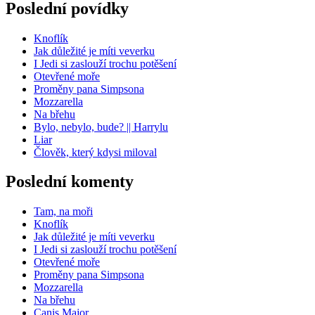
Poslední povídky
Knoflík
Jak důležité je míti veverku
I Jedi si zaslouží trochu potěšení
Otevřené moře
Proměny pana Simpsona
Mozzarella
Na břehu
Bylo, nebylo, bude? || Harrylu
Liar
Člověk, který kdysi miloval
Poslední komenty
Tam, na moři
Knoflík
Jak důležité je míti veverku
I Jedi si zaslouží trochu potěšení
Otevřené moře
Proměny pana Simpsona
Mozzarella
Na břehu
Canis Major