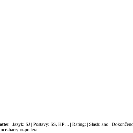
otter
| Jazyk: SJ | Postavy: SS, HP ... | Rating: | Slash: ano | Dokončen
ance-harryho-pottera