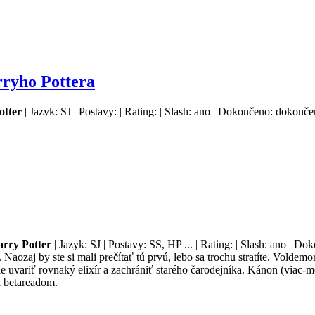
ryho Pottera
otter
| Jazyk: SJ | Postavy: | Rating: | Slash: ano | Dokončeno: dokončen
rry Potter
| Jazyk: SJ | Postavy: SS, HP ... | Rating: | Slash: ano | D
Naozaj by ste si mali prečítať tú prvú, lebo sa trochu stratíte. Voldem
ie uvariť rovnaký elixír a zachrániť starého čarodejníka. Kánon (viac-m
a betareadom.