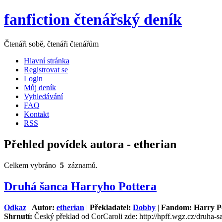
fanfiction čtenářský deník
Čtenáři sobě, čtenáři čtenářům
Hlavní stránka
Registrovat se
Login
Můj deník
Vyhledávání
FAQ
Kontakt
RSS
Přehled povídek autora - etherian
Celkem vybráno
5
záznamů.
Druhá šanca Harryho Pottera
Odkaz
|
Autor:
etherian
|
Překladatel:
Dobby
|
Fandom: Harry P
Shrnutí:
Český překlad od CorCaroli zde: http://hpff.wgz.cz/druha-s