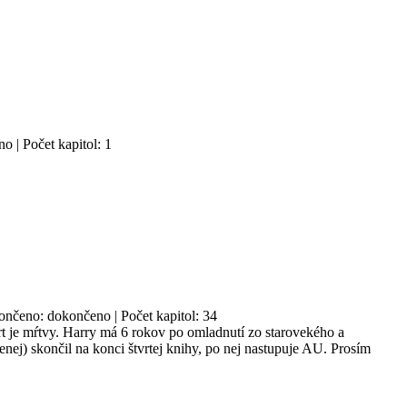
o | Počet kapitol: 1
okončeno: dokončeno | Počet kapitol: 34
ort je mŕtvy. Harry má 6 rokov po omladnutí zo starovekého a
enej) skončil na konci štvrtej knihy, po nej nastupuje AU. Prosím