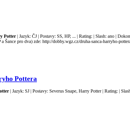
y Potter
| Jazyk: ČJ | Postavy: SS, HP, ... | Rating: | Slash: ano | Dok
 Šance pro dva) zde: http://dobby.wgz.cz/druha-sanca-harryho-potter
ryho Pottera
otter
| Jazyk: SJ | Postavy: Severus Snape, Harry Potter | Rating: | Sla