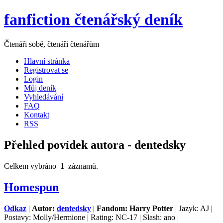
fanfiction čtenářský deník
Čtenáři sobě, čtenáři čtenářům
Hlavní stránka
Registrovat se
Login
Můj deník
Vyhledávání
FAQ
Kontakt
RSS
Přehled povídek autora - dentedsky
Celkem vybráno
1
záznamů.
Homespun
Odkaz
|
Autor:
dentedsky
|
Fandom: Harry Potter
| Jazyk: AJ |
Postavy: Molly/Hermione | Rating: NC-17 | Slash: ano |