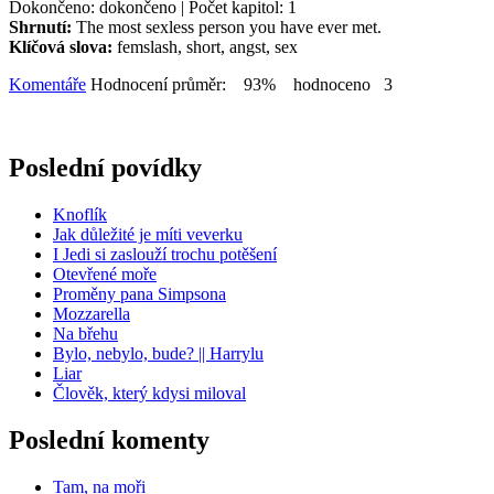
Dokončeno: dokončeno | Počet kapitol: 1
Shrnutí:
The most sexless person you have ever met.
Klíčová slova:
femslash, short, angst, sex
Komentáře
Hodnocení průměr: 93% hodnoceno 3
Poslední povídky
Knoflík
Jak důležité je míti veverku
I Jedi si zaslouží trochu potěšení
Otevřené moře
Proměny pana Simpsona
Mozzarella
Na břehu
Bylo, nebylo, bude? || Harrylu
Liar
Člověk, který kdysi miloval
Poslední komenty
Tam, na moři