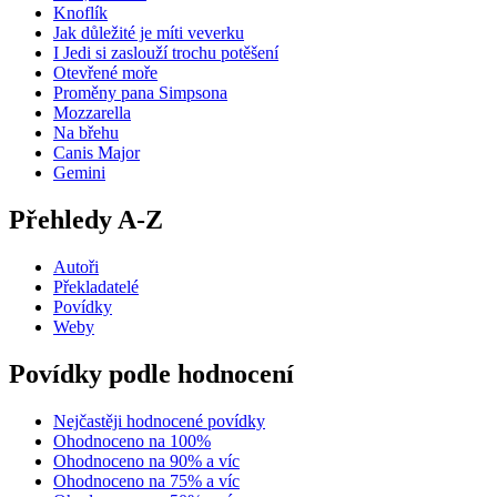
Knoflík
Jak důležité je míti veverku
I Jedi si zaslouží trochu potěšení
Otevřené moře
Proměny pana Simpsona
Mozzarella
Na břehu
Canis Major
Gemini
Přehledy A-Z
Autoři
Překladatelé
Povídky
Weby
Povídky podle hodnocení
Nejčastěji hodnocené povídky
Ohodnoceno na 100%
Ohodnoceno na 90% a víc
Ohodnoceno na 75% a víc