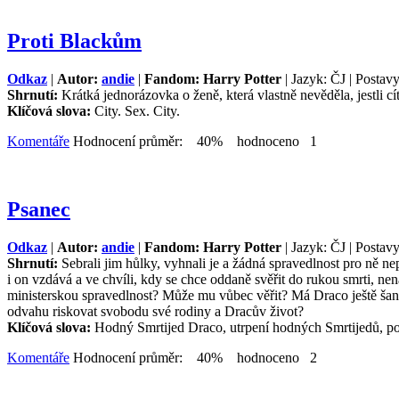
Proti Blackům
Odkaz
|
Autor:
andie
|
Fandom: Harry Potter
| Jazyk: ČJ | Postavy
Shrnutí:
Krátká jednorázovka o ženě, která vlastně nevěděla, jestli cítí
Klíčová slova:
City. Sex. City.
Komentáře
Hodnocení průměr: 40% hodnoceno 1
Psanec
Odkaz
|
Autor:
andie
|
Fandom: Harry Potter
| Jazyk: ČJ | Postav
Shrnutí:
Sebrali jim hůlky, vyhnali je a žádná spravedlnost pro ně ne
i on vzdává a ve chvíli, kdy se chce oddaně svěřit do rukou smrti,
ministerskou spravedlnost? Může mu vůbec věřit? Má Draco ještě šanci
odvahu riskovat svobodu své rodiny a Dracův život?
Klíčová slova:
Hodný Smrtijed Draco, utrpení hodných Smrtijedů, p
Komentáře
Hodnocení průměr: 40% hodnoceno 2