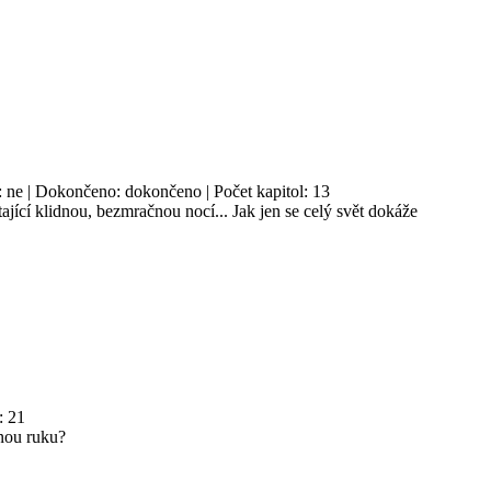
sh: ne | Dokončeno: dokončeno | Počet kapitol: 13
étající klidnou, bezmračnou nocí... Jak jen se celý svět dokáže
: 21
cnou ruku?