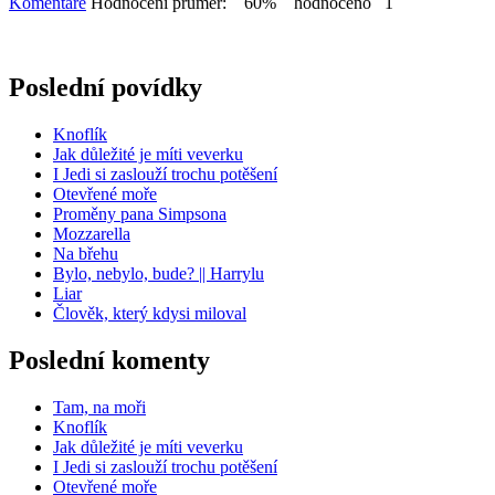
Komentáře
Hodnocení průměr: 60% hodnoceno 1
Poslední povídky
Knoflík
Jak důležité je míti veverku
I Jedi si zaslouží trochu potěšení
Otevřené moře
Proměny pana Simpsona
Mozzarella
Na břehu
Bylo, nebylo, bude? || Harrylu
Liar
Člověk, který kdysi miloval
Poslední komenty
Tam, na moři
Knoflík
Jak důležité je míti veverku
I Jedi si zaslouží trochu potěšení
Otevřené moře