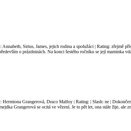
: Annabeth, Sirius, James, jejich rodina a spolužáci | Rating: zřejmě p
 především o prázdninách. Na konci šestého ročníku se její maminka vdá
y: Hermiona Grangerová, Draco Malfoy | Rating: | Slash: ne | Dokončen
jdka Grangerová se ocitá ve vězení. Je to pět let, ona stále žije, ale z