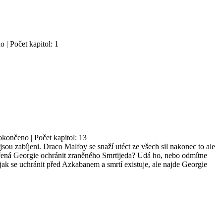
o | Počet kapitol: 1
okončeno | Počet kapitol: 13
jsou zabíjeni. Draco Malfoy se snaží utéct ze všech sil nakonec to ale
čená Georgie ochránit zraněného Smrtijeda? Udá ho, nebo odmítne
jak se uchránit před Azkabanem a smrtí existuje, ale najde Georgie