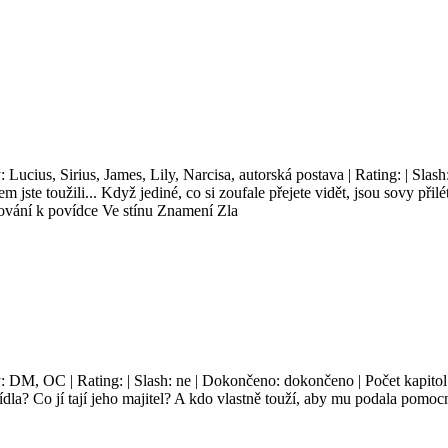
: Lucius, Sirius, James, Lily, Narcisa, autorská postava | Rating: | Sla
 jste toužili... Když jediné, co si zoufale přejete vidět, jsou sovy přil
ování k povídce Ve stínu Znamení Zla
y: DM, OC | Rating: | Slash: ne | Dokončeno: dokončeno | Počet kapitol
sídla? Co jí tají jeho majitel? A kdo vlastně touží, aby mu podala pomo