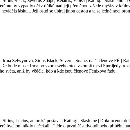
: Sirius Black, Severus Snape, Belatrix, Eloisa | Rating: | Slash: ano |
erému by vypadly oči z důlků nad její přeměnou z šedé myšky v královnu
 neviděla lásku... Její osud se ubíral jinou cestou a ta se jedné noci pro
y: Irma Selwynová, Sirius Black, Severus Snape, další členové FŘ | Rat
že bude muset Irma po vzoru svého otce vstoupit mezi Smrtijedy, rozhodn
ého světa, aniž by věděla, kdo a kde jsou členové Fénixova řádu.
: Sirius, Lucius, autorská postava | Rating: | Slash: ne | Dokončeno: do
eré bychom nikdy nečekali..." Jde o první část dvoudílného příběhu aut