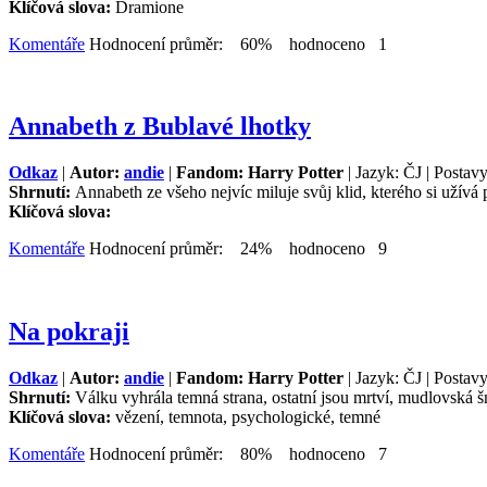
Klíčová slova:
Dramione
Komentáře
Hodnocení průměr: 60% hodnoceno 1
Annabeth z Bublavé lhotky
Odkaz
|
Autor:
andie
|
Fandom: Harry Potter
| Jazyk: ČJ | Postavy
Shrnutí:
Annabeth ze všeho nejvíc miluje svůj klid, kterého si užívá
Klíčová slova:
Komentáře
Hodnocení průměr: 24% hodnoceno 9
Na pokraji
Odkaz
|
Autor:
andie
|
Fandom: Harry Potter
| Jazyk: ČJ | Postav
Shrnutí:
Válku vyhrála temná strana, ostatní jsou mrtví, mudlovská šme
Klíčová slova:
vězení, temnota, psychologické, temné
Komentáře
Hodnocení průměr: 80% hodnoceno 7