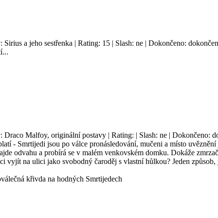
: Sirius a jeho sestřenka | Rating: 15 | Slash: ne | Dokončeno: dokončen
...
y: Draco Malfoy, originální postavy | Rating: | Slash: ne | Dokončeno: d
platí - Smrtijedi jsou po válce pronásledování, mučeni a místo uvěznění 
 nenajde odvahu a probírá se v malém venkovském domku. Dokáže zmrza
 vyjít na ulici jako svobodný čaroděj s vlastní hůlkou? Jeden způsob, 
oválečná křivda na hodných Smrtijedech