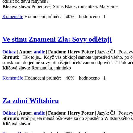
odlišit od davu fanynek?
Klíčová slova:
Pobertové, Sirius Black, romantika, Mary Sue
Komentáře
Hodnocení průměr: 40% hodnoceno 1
Ve stínu Znamení Zla: Sovy odlétají
Odkaz
|
Autor:
andie
|
Fandom: Harry Potter
| Jazyk: ČJ | Postavy
Shrnutí:
"Tak to je... Když vás obklopí samota uprostřed všeho, po čem
smrsknout do jediné sovy přinášející očekávanou odpověď..." Pokrač
Klíčová slova:
Romantika, miminko
Komentáře
Hodnocení průměr: 40% hodnoceno 1
Za zdmi Wiltshiru
Odkaz
|
Autor:
andie
|
Fandom: Harry Potter
| Jazyk: ČJ | Postav
Shrnutí:
Proč přijela mladá oštřovatelka do zpustlého Wiltshirského 
Klíčová slova: