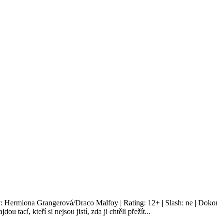
y: Hermiona Grangerová/Draco Malfoy | Rating: 12+ | Slash: ne | Doko
u tací, kteří si nejsou jistí, zda ji chtěli přežít...