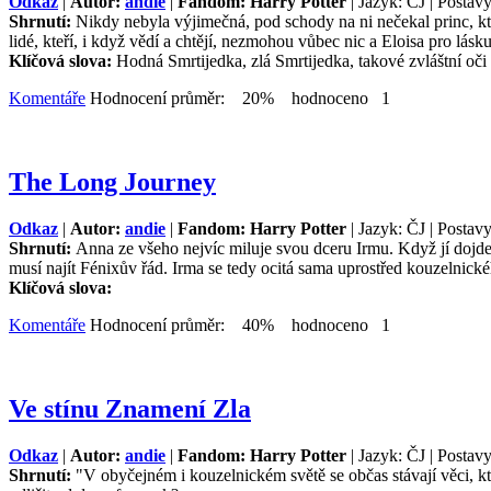
Odkaz
|
Autor:
andie
|
Fandom: Harry Potter
| Jazyk: ČJ | Postavy
Shrnutí:
Nikdy nebyla výjimečná, pod schody na ni nečekal princ, kt
lidé, kteří, i když vědí a chtějí, nezmohou vůbec nic a Eloisa pro lásku
Klíčová slova:
Hodná Smrtijedka, zlá Smrtijedka, takové zvláštní oči
Komentáře
Hodnocení průměr: 20% hodnoceno 1
The Long Journey
Odkaz
|
Autor:
andie
|
Fandom: Harry Potter
| Jazyk: ČJ | Postav
Shrnutí:
Anna ze všeho nejvíc miluje svou dceru Irmu. Když jí dojde, 
musí najít Fénixův řád. Irma se tedy ocitá sama uprostřed kouzelnick
Klíčová slova:
Komentáře
Hodnocení průměr: 40% hodnoceno 1
Ve stínu Znamení Zla
Odkaz
|
Autor:
andie
|
Fandom: Harry Potter
| Jazyk: ČJ | Postavy
Shrnutí:
"V obyčejném i kouzelnickém světě se občas stávají věci, kt