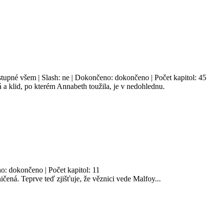
řístupné všem | Slash: ne | Dokončeno: dokončeno | Počet kapitol: 45
 a klid, po kterém Annabeth toužila, je v nedohlednu.
o: dokončeno | Počet kapitol: 11
ničená. Teprve teď zjišťuje, že věznici vede Malfoy...