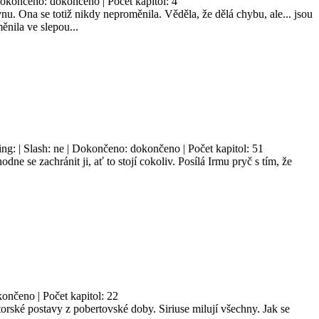
 Dokončeno: dokončeno | Počet kapitol: 4
. Ona se totiž nikdy neproměnila. Věděla, že dělá chybu, ale... jsou
měnila ve slepou...
ing: | Slash: ne | Dokončeno: dokončeno | Počet kapitol: 51
e se zachránit ji, ať to stojí cokoliv. Posílá Irmu pryč s tím, že
končeno | Počet kapitol: 22
orské postavy z pobertovské doby. Siriuse milují všechny. Jak se