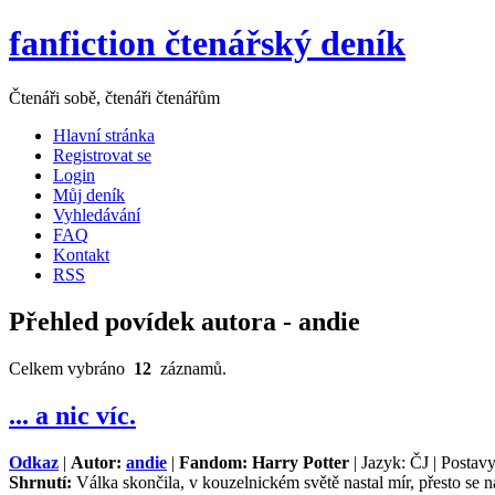
fanfiction čtenářský deník
Čtenáři sobě, čtenáři čtenářům
Hlavní stránka
Registrovat se
Login
Můj deník
Vyhledávání
FAQ
Kontakt
RSS
Přehled povídek autora - andie
Celkem vybráno
12
záznamů.
... a nic víc.
Odkaz
|
Autor:
andie
|
Fandom: Harry Potter
| Jazyk: ČJ | Postav
Shrnutí:
Válka skončila, v kouzelnickém světě nastal mír, přesto se najdo