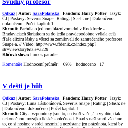
Svůdný profesor
Odkaz
|
Autor:
SaraPolanska
|
Fandom: Harry Potter
| Jazyk:
ČJ | Postavy: Severus Snape | Rating: | Slash: ne | Dokončeno:
dokončeno | Počet kapitol: 1
Shrnutí:
Paródia o jednom bláznivom dni v Rockforde -
Bradaviciach škriatkom sa do jedla pravdepodobne vyliala celá
fľaša elixíru lásky a všetci sa zamilovali do zamračeného profesora
Snape-a. // Video: http://www.ffdenik.cz/index.php?
str=viewstory&tale=3229
Klíčová slova:
humor, parodie
Komentáře
Hodnocení průměr: 69% hodnoceno 17
V dešti je bůh
Odkaz
|
Autor:
SaraPolanska
|
Fandom: Harry Potter
| Jazyk:
ČJ | Postavy: Luna Láskorádová, Severus Snape | Rating: | Slash: ne
| Dokončeno: dokončeno | Počet kapitol: 1
Shrnutí:
City a vzpomínky jsou to, co tvoří vaše já a vyplňují tak
nekonečnou mozajku lidské společnosti. Snad s naší smrtí všechno
to, co si nosíme v srdci nezmizí a nezůstane jen prázdnota, která by