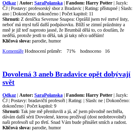
Odkaz
|
Autor:
SaraPolanska
|
Fandom: Harry Potter
| Jazyk:
ČJ | Postavy: profesorský sbor z Bradavic | Rating: přístupné | Slash:
ano | Dokončeno: dokončeno | Počet kapitol: 11
Shrnutí:
Z deníčku Severuse Snapea: Oprášil jsem tvé mrtvé listy,
neboť má mysl tuší další podpásovku. Blíží se zimní prázdniny a
mně je již teď naprosto jasné, že Brumbál dělá to, co doufám, že
nedělá, protože jestli to dělá, tak já taky něco udělám!
Klíčová slova:
parodie, humor
Komentáře
Hodnocení průměr: 71% hodnoceno 16
Dovolená 3 aneb Bradavice opět dobývají
svět
Odkaz
|
Autor:
SaraPolanska
|
Fandom: Harry Potter
| Jazyk:
ČJ | Postavy: bradavičtí profesoři | Rating: | Slash: ne | Dokončeno:
dokončeno | Počet kapitol: 9
Shrnutí:
Tak jste mě přemluvili a já, ač jsem původně nechtěla,
dávám další sérii Dovolené, kterou prožívají (dost nedobrovolně)
naši profesoři už po třetí. Snad Vám bude přinášet smích a radost.
Klíčová slova:
parodie, humor