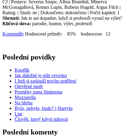
ČJ | Postavy: Severus Snape, Albus Brumbál, Minerva
McGonagallová, Remus Lupin, Rubeus Hagrid, Argus Filch |
Rating: | Slash: ne | Dokončeno: dokončeno | Počet kapitol: 1
Shrnutí:
Jak to asi dopadne, když si profesoři vyrazí na výlet?
Klíčová slova:
parodie, humor, výlet, profesoři
Komentáře
Hodnocení průměr: 85% hodnoceno 12
Poslední povídky
Knoflík
Jak důležité je míti veverku
I Jedi si zaslouží trochu potěšení
Otevřené moře
Proměny pana Simpsona
Mozzarella
Na břehu
Bylo, nebylo, bude? || Harrylu
Liar
Člověk, který kdysi miloval
Poslední komenty