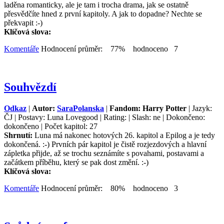
laděna romanticky, ale je tam i trocha drama, jak se ostatně
přesvědčíte hned z první kapitoly. A jak to dopadne? Nechte se
překvapit :-)
Klíčová slova:
Komentáře
Hodnocení průměr: 77% hodnoceno 7
Souhvězdí
Odkaz
|
Autor:
SaraPolanska
|
Fandom: Harry Potter
| Jazyk:
ČJ | Postavy: Luna Lovegood | Rating: | Slash: ne | Dokončeno:
dokončeno | Počet kapitol: 27
Shrnutí:
Luna má nakonec hotových 26. kapitol a Epilog a je tedy
dokončená. :-) Prvních pár kapitol je čistě rozjezdových a hlavní
zápletka přijde, až se trochu seznámíte s povahami, postavami a
začátkem příběhu, který se pak dost změní. :-)
Klíčová slova:
Komentáře
Hodnocení průměr: 80% hodnoceno 3