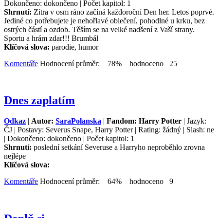
Dokončeno: dokončeno | Počet kapitol: 1
Shrnutí:
Zítra v osm ráno začíná každoroční Den her. Letos poprvé.
Jediné co potřebujete je nehořlavé oblečení, pohodlné u krku, bez
ostrých částí a ozdob. Těším se na velké nadšení z Vaší strany.
Sportu a hrám zdar!!! Brumbál
Klíčová slova:
parodie, humor
Komentáře
Hodnocení průměr: 78% hodnoceno 25
Dnes zaplatím
Odkaz
|
Autor:
SaraPolanska
|
Fandom: Harry Potter
| Jazyk:
ČJ | Postavy: Severus Snape, Harry Potter | Rating: žádný | Slash: ne
| Dokončeno: dokončeno | Počet kapitol: 1
Shrnutí:
poslední setkání Severuse a Harryho neproběhlo zrovna
nejlépe
Klíčová slova:
Komentáře
Hodnocení průměr: 64% hodnoceno 9