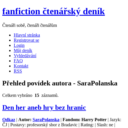
fanfiction čtenářský deník
Čtenáři sobě, čtenáři čtenářům
Hlavní stránka
Registrovat se
Login
Můj deník
Vyhledávání
FAQ
Kontakt
RSS
Přehled povídek autora - SaraPolanska
Celkem vybráno
15
záznamů.
Den her aneb hry bez hranic
Odkaz
|
Autor:
SaraPolanska
|
Fandom: Harry Potter
| Jazyk:
ČJ | Postavy: profesorský sbor z Bradavic | Rating: | Slash: ne |