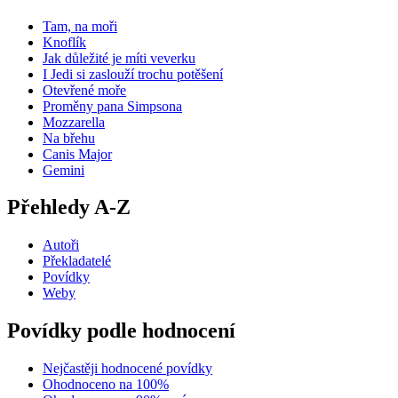
Tam, na moři
Knoflík
Jak důležité je míti veverku
I Jedi si zaslouží trochu potěšení
Otevřené moře
Proměny pana Simpsona
Mozzarella
Na břehu
Canis Major
Gemini
Přehledy A-Z
Autoři
Překladatelé
Povídky
Weby
Povídky podle hodnocení
Nejčastěji hodnocené povídky
Ohodnoceno na 100%