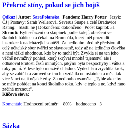
Překroč stíny, pokud se jich bojíš
Odkaz
|
Autor:
SaraPolanska
|
Fandom: Harry Potter
| Jazyk:
ČJ | Postavy: Sarah Wellerová, Severus Snape a celé Bradavice |
Rating: | Slash: ne | Dokončeno: dokončeno | Počet kapitol: 31
Shrnutí:
Byli seřazení do skupinek podle kolejí, oblečeni ve
školních hábitech a čekali na Brumbála, který měl prozradit
instrukce k nadcházející soutěži. Za nedlouho před ně předstoupil
celý učitelský sbor tvářící se slavnostně, tedy až na jediného člověka
a není těžké uhodnout, kdo by to mohl být. Zvykla si na ten jeho
věčně nevraživý pohled, který skrýval mnohá tajemství, ale i
odhaloval krutosti časů minulých, jakými byla bezpochyby i válka a
roky po ní. V lese bylo mrazivě chladno. Vydechla a zrychlila krok,
aby se zahřála a zároveň se trochu vzdálila od ostatních a měla tak
více šancí najít nějaké erby. Za nedlouho osaměla. „Tyhle akce by
se měly pořádat na konci školního roku, kdy je teplo a ne, když ráno
začíná mrznout“.
Klíčová slova:
Komentáře
Hodnocení průměr: 80% hodnoceno 3
Sázka