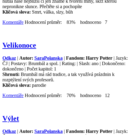
nutila naše nejbližší či jen známé k tvoření mlhy, skrz kterou
nepronikne slunce. Přečtěte si a pochopíte
Klíčová slova:
Smrt, válka, slzy, bůh
Komentáře
Hodnocení průměr: 83% hodnoceno 7
Velikonoce
Odkaz
|
Autor:
SaraPolanska
|
Fandom: Harry Potter
| Jazyk:
ČJ | Postavy: Brumbál a spol. | Rating: | Slash: ano | Dokončeno:
dokončeno | Počet kapitol: 1
Shrnutí:
Brumbál má rád tradice, a tak využívá prázdnin k
rozptýlení svých profesorů.
Klíčová slova:
parodie
Komentáře
Hodnocení průměr: 70% hodnoceno 12
Výlet
Odkaz
|
Autor:
SaraPolanska
|
Fandom: Harry Potter
| Jazyk: