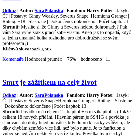
Odkaz
|
Autor:
SaraPolanska
|
Fandom: Harry Potter
| Jazyk:
ČJ | Postavy: Ginny Weasley, Severus Snape, Hermiona Granger |
Rating: +18 | Slash: ne | Dokončeno: dokončeno | Počet kapitol: 1
Shrnutí:
Myslíte si, že Ginny a Severus nejdou dohromady? Pak
vám Sara vytře zrak s gracií sobě vlastní. Aneb jak to dopadá, když
se jedna umanutá holka rozhodne pro dobrodružství se svým
profesorem ;)
Klíčová slova:
sázka, sex
Komentáře
Hodnocení průměr: 76% hodnoceno 11
Smrt je zážitkem na celý život
Odkaz
|
Autor:
SaraPolanska
|
Fandom: Harry Potter
| Jazyk:
ČJ | Postavy: Severus Snape/Hermiona Granger | Rating: | Slash: ne
| Dokončeno: dokončeno | Počet kapitol: 13
Shrnutí:
Povídka má celkem 12. kapitol + 6 mezikapitol. :-) Takže
celkem 18 nových přidání. Hlavním párem je SS/HG a povídka je
situovaná do doby hned po válce, kdy dobro klasicky zvítězilo, ale
díky chybám zemřelo více lidí, než bylo nutné. Je to fanfiction a
vůbec se nedržím některých věcí z knihy. Povídka by měla být