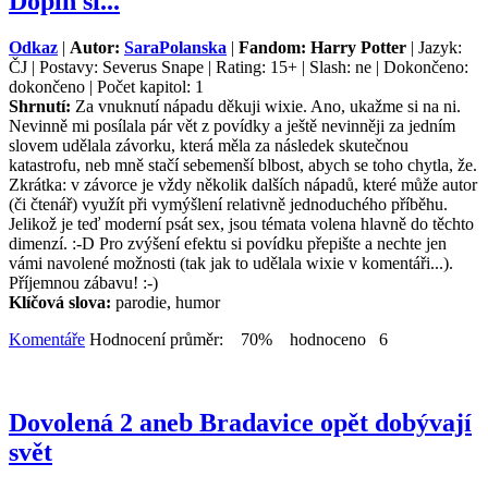
Doplň si...
Odkaz
|
Autor:
SaraPolanska
|
Fandom: Harry Potter
| Jazyk:
ČJ | Postavy: Severus Snape | Rating: 15+ | Slash: ne | Dokončeno:
dokončeno | Počet kapitol: 1
Shrnutí:
Za vnuknutí nápadu děkuji wixie. Ano, ukažme si na ni.
Nevinně mi posílala pár vět z povídky a ještě nevinněji za jedním
slovem udělala závorku, která měla za následek skutečnou
katastrofu, neb mně stačí sebemenší blbost, abych se toho chytla, že.
Zkrátka: v závorce je vždy několik dalších nápadů, které může autor
(či čtenář) využít při vymýšlení relativně jednoduchého příběhu.
Jelikož je teď moderní psát sex, jsou témata volena hlavně do těchto
dimenzí. :-D Pro zvýšení efektu si povídku přepište a nechte jen
vámi navolené možnosti (tak jak to udělala wixie v komentáři...).
Příjemnou zábavu! :-)
Klíčová slova:
parodie, humor
Komentáře
Hodnocení průměr: 70% hodnoceno 6
Dovolená 2 aneb Bradavice opět dobývají
svět