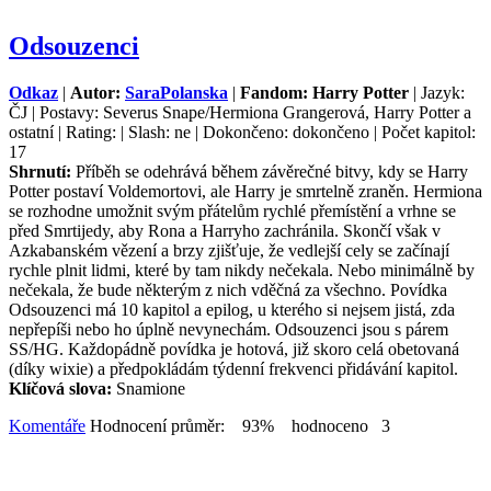
Odsouzenci
Odkaz
|
Autor:
SaraPolanska
|
Fandom: Harry Potter
| Jazyk:
ČJ | Postavy: Severus Snape/Hermiona Grangerová, Harry Potter a
ostatní | Rating: | Slash: ne | Dokončeno: dokončeno | Počet kapitol:
17
Shrnutí:
Příběh se odehrává během závěrečné bitvy, kdy se Harry
Potter postaví Voldemortovi, ale Harry je smrtelně zraněn. Hermiona
se rozhodne umožnit svým přátelům rychlé přemístění a vrhne se
před Smrtijedy, aby Rona a Harryho zachránila. Skončí však v
Azkabanském vězení a brzy zjišťuje, že vedlejší cely se začínají
rychle plnit lidmi, které by tam nikdy nečekala. Nebo minimálně by
nečekala, že bude některým z nich vděčná za všechno. Povídka
Odsouzenci má 10 kapitol a epilog, u kterého si nejsem jistá, zda
nepřepíši nebo ho úplně nevynechám. Odsouzenci jsou s párem
SS/HG. Každopádně povídka je hotová, již skoro celá obetovaná
(díky wixie) a předpokládám týdenní frekvenci přidávání kapitol.
Klíčová slova:
Snamione
Komentáře
Hodnocení průměr: 93% hodnoceno 3