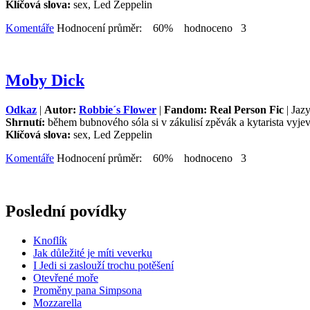
Klíčová slova:
sex, Led Zeppelin
Komentáře
Hodnocení průměr: 60% hodnoceno 3
Moby Dick
Odkaz
|
Autor:
Robbie´s Flower
|
Fandom: Real Person Fic
| Jaz
Shrnutí:
během bubnového sóla si v zákulisí zpěvák a kytarista vyjev
Klíčová slova:
sex, Led Zeppelin
Komentáře
Hodnocení průměr: 60% hodnoceno 3
Poslední povídky
Knoflík
Jak důležité je míti veverku
I Jedi si zaslouží trochu potěšení
Otevřené moře
Proměny pana Simpsona
Mozzarella