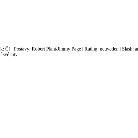
yk: ČJ | Postavy: Robert Plant/Jimmy Page | Rating: neuveden | Slash: 
í své city