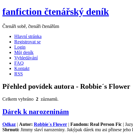
fanfiction čtenářský deník
Čtenáři sobě, čtenáři čtenářům
Hlavní stránka
Registrovat se
Login
Můj deník
Vyhledávání
FAQ
Kontakt
RSS
Přehled povídek autora - Robbie´s Flower
Celkem vybráno
2
záznamů.
Dárek k narozeninám
Odkaz
|
Autor:
Robbie´s Flower
|
Fandom: Real Person Fic
| Jaz
Shrnutí:
Jimmy slaví narozeniny. Jakýpak dárek mu asi přinese jeho 