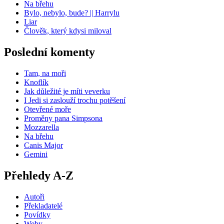
Na břehu
Bylo, nebylo, bude? || Harrylu
Liar
Člověk, který kdysi miloval
Poslední komenty
Tam, na moři
Knoflík
Jak důležité je míti veverku
I Jedi si zaslouží trochu potěšení
Otevřené moře
Proměny pana Simpsona
Mozzarella
Na břehu
Canis Major
Gemini
Přehledy A-Z
Autoři
Překladatelé
Povídky
Weby