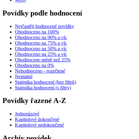
Povídky podle hodnocení
Nejčastěji hodnocené povídky
Ohodnoceno na 100%
Ohodnoceno na 90% a víc
Ohodnoceno na 75% a víc
Ohodnoceno na 50% a víc
Ohodnoceno na 25% a víc
Ohodnoceno méně než 25%
Ohodnoceno na 0%
Nehodnoceno - rozečtené
Neplatné
Statistika hodnocení (bez filtrů)
Statistika hodnocení (s filtry)
Povídky řazené A-Z
Jednorázové
Kapitolové dokončené
Kapitolové nedokončené
Archiv povídek