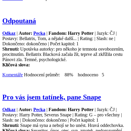
Odpoutaná
Odkaz
|
Autor:
Pecka
|
Fandom: Harry Potter
| Jazyk: ČJ |
Postavy: Bellatrix, Tom, a nějaké další... | Rating: | Slash: ne |
Dokončeno: dokončeno | Počet kapitol: 1
Shrnutí:
Upotávka autorky: pro někoho je temnota osvobozením,
procitnutím. Bellatrix Blacková začala žít, teprve až zkřížila cestu
Pánovi zla. Temné, psychologické.
Klíčová slova:
Komentáře
Hodnocení průměr: 88% hodnoceno 5
Pro vás jsem tatínek, pane Snape
Odkaz
|
Autor:
Pecka
|
Fandom: Harry Potter
| Jazyk: ČJ |
Postavy: Harry Potter, Severus Snape | Rating: G – pro všechny |
Slash: ne | Dokončeno: dokončeno | Počet kapitol: 1
Shrnutí:
Snape má syna a nebojí se ho unést. Hravá oddechovka.
Klíčová slova:
Severitus, únos, otec, syn, zmatek, nedorozumění,