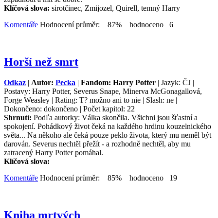
Klíčová slova:
sirotčinec, Zmijozel, Quirell, temný Harry
Komentáře
Hodnocení průměr: 87% hodnoceno 6
Horší než smrt
Odkaz
|
Autor:
Pecka
|
Fandom: Harry Potter
| Jazyk: ČJ |
Postavy: Harry Potter, Severus Snape, Minerva McGonagallová,
Forge Weasley | Rating: T? možno ani to nie | Slash: ne |
Dokončeno: dokončeno | Počet kapitol: 22
Shrnutí:
Podľa autorky: Válka skončila. Všichni jsou šťastní a
spokojení. Pohádkový život čeká na každého hrdinu kouzelnického
světa... Na někoho ale čeká pouze peklo života, který mu neměl být
darován. Severus nechtěl přežít - a rozhodně nechtěl, aby mu
zatracený Harry Potter pomáhal.
Klíčová slova:
Komentáře
Hodnocení průměr: 85% hodnoceno 19
Kniha mrtvých