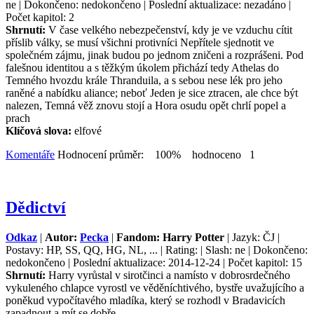
ne | Dokončeno: nedokončeno | Poslední aktualizace: nezadáno |
Počet kapitol: 2
Shrnutí:
V čase velkého nebezpečenství, kdy je ve vzduchu cítit
příslib války, se musí všichni protivníci Nepřítele sjednotit ve
společném zájmu, jinak budou po jednom zničeni a rozprášeni. Pod
falešnou identitou a s těžkým úkolem přichází tedy Athelas do
Temného hvozdu krále Thranduila, a s sebou nese lék pro jeho
raněné a nabídku aliance; neboť Jeden je sice ztracen, ale chce být
nalezen, Temná věž znovu stojí a Hora osudu opět chrlí popel a
prach
Klíčová slova:
elfové
Komentáře
Hodnocení průměr: 100% hodnoceno 1
Dědictví
Odkaz
|
Autor:
Pecka
|
Fandom: Harry Potter
| Jazyk: ČJ |
Postavy: HP, SS, QQ, HG, NL, ... | Rating: | Slash: ne | Dokončeno:
nedokončeno | Poslední aktualizace: 2014-12-24 | Počet kapitol: 15
Shrnutí:
Harry vyrůstal v sirotčinci a namísto v dobrosrdečného
vykuleného chlapce vyrostl ve věděníchtivého, bystře uvažujícího a
poněkud vypočítavého mladíka, který se rozhodl v Bradavicích
zapadnout a mít se dobře.