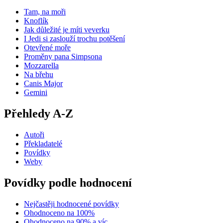
Tam, na moři
Knoflík
Jak důležité je míti veverku
I Jedi si zaslouží trochu potěšení
Otevřené moře
Proměny pana Simpsona
Mozzarella
Na břehu
Canis Major
Gemini
Přehledy A-Z
Autoři
Překladatelé
Povídky
Weby
Povídky podle hodnocení
Nejčastěji hodnocené povídky
Ohodnoceno na 100%
Ohodnoceno na 90% a víc