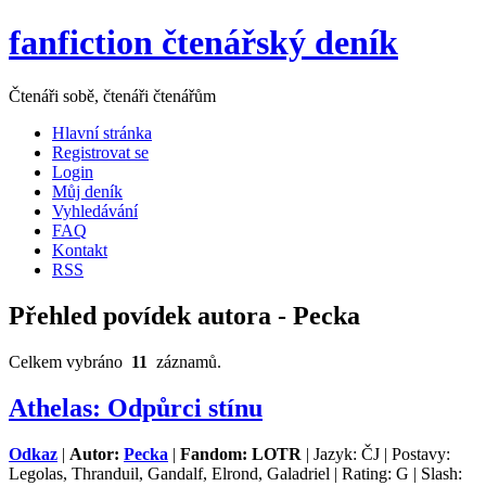
fanfiction čtenářský deník
Čtenáři sobě, čtenáři čtenářům
Hlavní stránka
Registrovat se
Login
Můj deník
Vyhledávání
FAQ
Kontakt
RSS
Přehled povídek autora - Pecka
Celkem vybráno
11
záznamů.
Athelas: Odpůrci stínu
Odkaz
|
Autor:
Pecka
|
Fandom: LOTR
| Jazyk: ČJ | Postavy:
Legolas, Thranduil, Gandalf, Elrond, Galadriel | Rating: G | Slash: