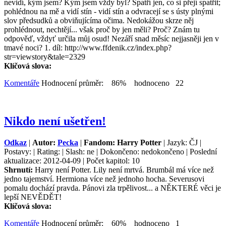
nevidí, kým jsem? Kým jsem vždy byl? Spatří jen, co si přejí spatřit;
pohlédnou na mě a vidí stín - vidí stín a odvracejí se s ústy plnými
slov předsudků a obviňujícíma očima. Nedokážou skrze něj
prohlédnout, nechtějí... však proč by jen měli? Proč? Znám tu
odpověď, vždyť určila můj osud! Nezáří snad měsíc nejjasněji jen v
tmavé noci? 1. díl: http://www.ffdenik.cz/index.php?
str=viewstory&tale=2329
Klíčová slova:
Komentáře
Hodnocení průměr: 86% hodnoceno 22
Nikdo není ušetřen!
Odkaz
|
Autor:
Pecka
|
Fandom: Harry Potter
| Jazyk: ČJ |
Postavy: | Rating: | Slash: ne | Dokončeno: nedokončeno | Poslední
aktualizace: 2012-04-09 | Počet kapitol: 10
Shrnutí:
Harry není Potter. Lily není mrtvá. Brumbál má více než
jedno tajemství. Hermiona více než jednoho hocha. Severusovi
pomalu dochází pravda. Pánovi zla trpělivost... a NĚKTERÉ věci je
lepší NEVĚDĚT!
Klíčová slova:
Komentáře
Hodnocení průměr: 60% hodnoceno 1