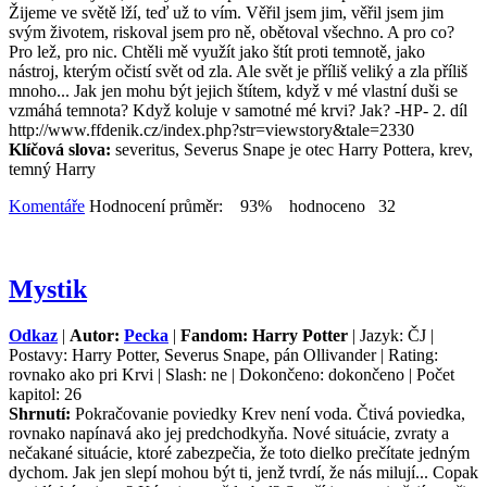
Žijeme ve světě lží, teď už to vím. Věřil jsem jim, věřil jsem jim
svým životem, riskoval jsem pro ně, obětoval všechno. A pro co?
Pro lež, pro nic. Chtěli mě využít jako štít proti temnotě, jako
nástroj, kterým očistí svět od zla. Ale svět je příliš veliký a zla příliš
mnoho... Jak jen mohu být jejich štítem, když v mé vlastní duši se
vzmáhá temnota? Když koluje v samotné mé krvi? Jak? -HP- 2. díl
http://www.ffdenik.cz/index.php?str=viewstory&tale=2330
Klíčová slova:
severitus, Severus Snape je otec Harry Pottera, krev,
temný Harry
Komentáře
Hodnocení průměr: 93% hodnoceno 32
Mystik
Odkaz
|
Autor:
Pecka
|
Fandom: Harry Potter
| Jazyk: ČJ |
Postavy: Harry Potter, Severus Snape, pán Ollivander | Rating:
rovnako ako pri Krvi | Slash: ne | Dokončeno: dokončeno | Počet
kapitol: 26
Shrnutí:
Pokračovanie poviedky Krev není voda. Čtivá poviedka,
rovnako napínavá ako jej predchodkyňa. Nové situácie, zvraty a
nečakané situácie, ktoré zabezpečia, že toto dielko prečítate jedným
dychom. Jak jen slepí mohou být ti, jenž tvrdí, že nás milují... Copak