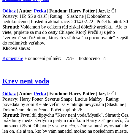
Odkaz
|
Autor:
Pecka
|
Fandom: Harry Potter
| Jazyk: ČJ |
Postavy: HP, SS a ďalší | Rating: | Slash: ne | Dokončeno:
nedokončeno | Poslední aktualizace: 2014-02-22 | Počet kapitol: 30
Shrnutí:
Voldemort by celkom rád získal dôležitý artefakt... Ale to
viete, pripletie sa mu do cesty Chlapec Ktorý Prežil aj s jeho
"verným" smrťožrútom, ktorých vzťah sa "na počudovanie" zlepšil
do rodinných vzťahov.
Klíčová slova:
Komentáře
Hodnocení průměr: 75% hodnoceno 4
Krev není voda
Odkaz
|
Autor:
Pecka
|
Fandom: Harry Potter
| Jazyk: ČJ |
Postavy: Harry Potter, Severus Snape, Lucius Malfoy | Rating:
povedala by som K+ ale veľmi sa v ratingu nevyznám | Slash: ne |
Dokončeno: dokončeno | Počet kapitol: 26
Shrnutí:
První díl diptychu "Krev není voda/Mystik". Shrnutí: Cez
prázdniny medzi štvrtým a piatym ročníkom Harry zisťuje niečo, čo
mu zmení život. Objavuje v sebe niečo, s čím sa musí vyrovnať nie
len on, ale aj ten, kto by vám napadol možno na poslednom mieste.