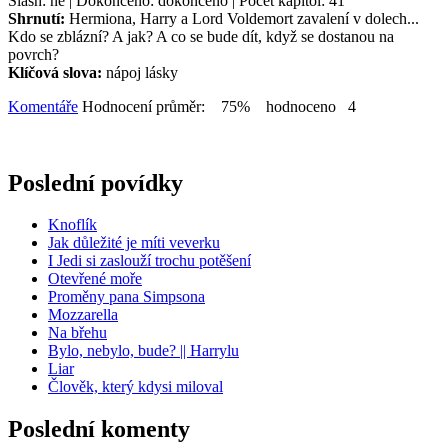
Slash: ne | Dokončeno: dokončeno | Počet kapitol: 41
Shrnutí:
Hermiona, Harry a Lord Voldemort zavalení v dolech...
Kdo se zblázní? A jak? A co se bude dít, když se dostanou na
povrch?
Klíčová slova:
nápoj lásky
Komentáře
Hodnocení průměr: 75% hodnoceno 4
Poslední povídky
Knoflík
Jak důležité je míti veverku
I Jedi si zaslouží trochu potěšení
Otevřené moře
Proměny pana Simpsona
Mozzarella
Na břehu
Bylo, nebylo, bude? || Harrylu
Liar
Člověk, který kdysi miloval
Poslední komenty