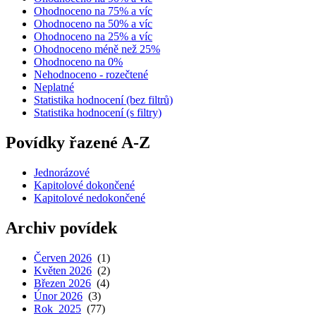
Ohodnoceno na 75% a víc
Ohodnoceno na 50% a víc
Ohodnoceno na 25% a víc
Ohodnoceno méně než 25%
Ohodnoceno na 0%
Nehodnoceno - rozečtené
Neplatné
Statistika hodnocení (bez filtrů)
Statistika hodnocení (s filtry)
Povídky řazené A-Z
Jednorázové
Kapitolové dokončené
Kapitolové nedokončené
Archiv povídek
Červen 2026
(1)
Květen 2026
(2)
Březen 2026
(4)
Únor 2026
(3)
Rok 2025
(77)