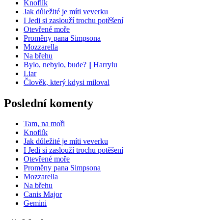
Knoflík
Jak důležité je míti veverku
I Jedi si zaslouží trochu potěšení
Otevřené moře
Proměny pana Simpsona
Mozzarella
Na břehu
Bylo, nebylo, bude? || Harrylu
Liar
Člověk, který kdysi miloval
Poslední komenty
Tam, na moři
Knoflík
Jak důležité je míti veverku
I Jedi si zaslouží trochu potěšení
Otevřené moře
Proměny pana Simpsona
Mozzarella
Na břehu
Canis Major
Gemini