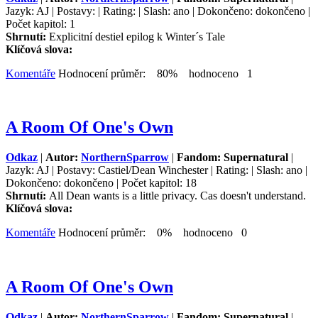
Jazyk: AJ | Postavy: | Rating: | Slash: ano | Dokončeno: dokončeno |
Počet kapitol: 1
Shrnutí:
Explicitní destiel epilog k Winter´s Tale
Klíčová slova:
Komentáře
Hodnocení průměr: 80% hodnoceno 1
A Room Of One's Own
Odkaz
|
Autor:
NorthernSparrow
|
Fandom: Supernatural
|
Jazyk: AJ | Postavy: Castiel/Dean Winchester | Rating: | Slash: ano |
Dokončeno: dokončeno | Počet kapitol: 18
Shrnutí:
All Dean wants is a little privacy. Cas doesn't understand.
Klíčová slova:
Komentáře
Hodnocení průměr: 0% hodnoceno 0
A Room Of One's Own
Odkaz
|
Autor:
NorthernSparrow
|
Fandom: Supernatural
|