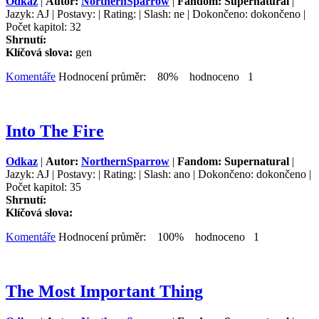
Odkaz
|
Autor:
NorthernSparrow
|
Fandom: Supernatural
|
Jazyk: AJ | Postavy: | Rating: | Slash: ne | Dokončeno: dokončeno |
Počet kapitol: 32
Shrnutí:
Klíčová slova:
gen
Komentáře
Hodnocení průměr: 80% hodnoceno 1
Into The Fire
Odkaz
|
Autor:
NorthernSparrow
|
Fandom: Supernatural
|
Jazyk: AJ | Postavy: | Rating: | Slash: ano | Dokončeno: dokončeno |
Počet kapitol: 35
Shrnutí:
Klíčová slova:
Komentáře
Hodnocení průměr: 100% hodnoceno 1
The Most Important Thing