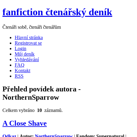
fanfiction čtenářský deník
Čtenáři sobě, čtenáři čtenářům
Hlavní stránka
Registrovat se
Login
Můj deník
Vyhledávání
FAQ
Kontakt
RSS
Přehled povídek autora -
NorthernSparrow
Celkem vybráno
10
záznamů.
A Close Shave
Odkaz
|
Autor:
NorthernSparrow
|
Fandom: Supernatural
|