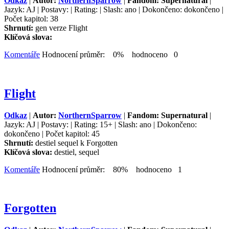
Odkaz
|
Autor:
NorthernSparrow
|
Fandom: Supernatural
|
Jazyk: AJ | Postavy: | Rating: | Slash: ano | Dokončeno: dokončeno |
Počet kapitol: 38
Shrnutí:
gen verze Flight
Klíčová slova:
Komentáře
Hodnocení průměr: 0% hodnoceno 0
Flight
Odkaz
|
Autor:
NorthernSparrow
|
Fandom: Supernatural
|
Jazyk: AJ | Postavy: | Rating: 15+ | Slash: ano | Dokončeno:
dokončeno | Počet kapitol: 45
Shrnutí:
destiel sequel k Forgotten
Klíčová slova:
destiel, sequel
Komentáře
Hodnocení průměr: 80% hodnoceno 1
Forgotten