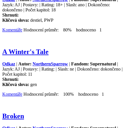
Jazyk: AJ | Postavy: | Rating: 18+ | Slash: ano | Dokončeno:
dokončeno | Počet kapitol: 18
Shrnutí:
Klíčová slova:
destiel, PWP
Komentáře
Hodnocení průměr: 80% hodnoceno 1
A Winter's Tale
Odkaz
|
Autor:
NorthernSparrow
|
Fandom: Supernatural
|
Jazyk: AJ | Postavy: | Rating: | Slash: ne | Dokončeno: dokončeno |
Počet kapitol: 11
Shrnutí:
Klíčová slova:
gen
Komentáře
Hodnocení průměr: 100% hodnoceno 1
Broken