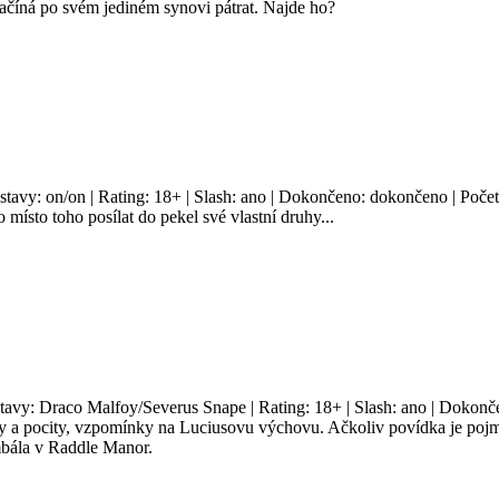
začíná po svém jediném synovi pátrat. Najde ho?
ostavy: on/on | Rating: 18+ | Slash: ano | Dokončeno: dokončeno | Počet
 místo toho posílat do pekel své vlastní druhy...
stavy: Draco Malfoy/Severus Snape | Rating: 18+ | Slash: ano | Dokonč
 a pocity, vzpomínky na Luciusovu výchovu. Ačkoliv povídka je pojme
mbála v Raddle Manor.