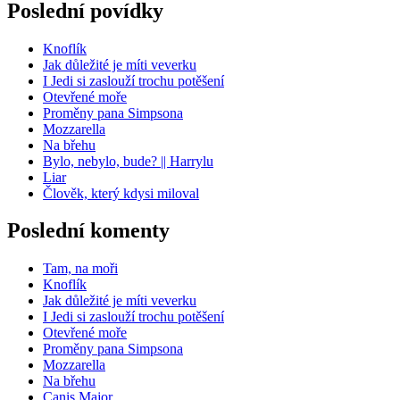
Poslední povídky
Knoflík
Jak důležité je míti veverku
I Jedi si zaslouží trochu potěšení
Otevřené moře
Proměny pana Simpsona
Mozzarella
Na břehu
Bylo, nebylo, bude? || Harrylu
Liar
Člověk, který kdysi miloval
Poslední komenty
Tam, na moři
Knoflík
Jak důležité je míti veverku
I Jedi si zaslouží trochu potěšení
Otevřené moře
Proměny pana Simpsona
Mozzarella
Na břehu
Canis Major