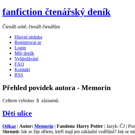
fanfiction čtenářský deník
Čtenáři sobě, čtenáři čtenářům
Hlavní stránka
Registrovat se
Login
Můj deník
Vyhledávání
FAQ
Kontakt
RSS
Přehled povídek autora - Memorin
Celkem vybráno
5
záznamů.
Děti ulice
Odkaz
|
Autor:
Memorin
|
Fandom: Harry Potter
| Jazyk: ČJ | Po
Shrnutí:
Jak se žije dětem, kteří mají jen základní vzdělání? Jak se 