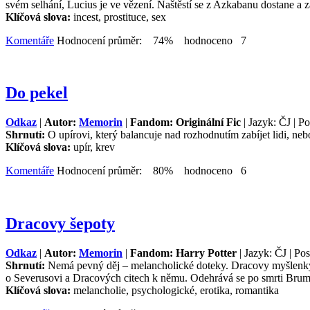
svém selhání, Lucius je ve vězení. Naštěstí se z Azkabanu dostane a 
Klíčová slova:
incest, prostituce, sex
Komentáře
Hodnocení průměr: 74% hodnoceno 7
Do pekel
Odkaz
|
Autor:
Memorin
|
Fandom: Originální Fic
| Jazyk: ČJ | P
Shrnutí:
O upírovi, který balancuje nad rozhodnutím zabíjet lidi, nebo
Klíčová slova:
upír, krev
Komentáře
Hodnocení průměr: 80% hodnoceno 6
Dracovy šepoty
Odkaz
|
Autor:
Memorin
|
Fandom: Harry Potter
| Jazyk: ČJ | Po
Shrnutí:
Nemá pevný děj – melancholické doteky. Dracovy myšlenky
o Severusovi a Dracových citech k němu. Odehrává se po smrti Bru
Klíčová slova:
melancholie, psychologické, erotika, romantika