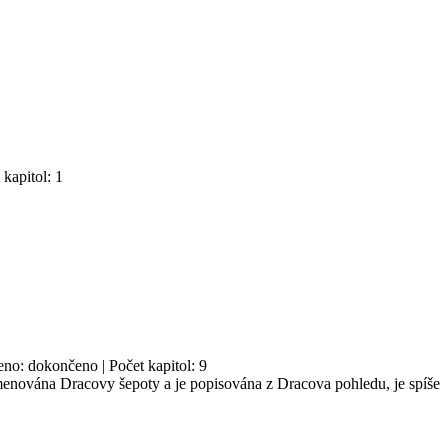
 kapitol: 1
eno: dokončeno | Počet kapitol: 9
nována Dracovy šepoty a je popisována z Dracova pohledu, je spíše