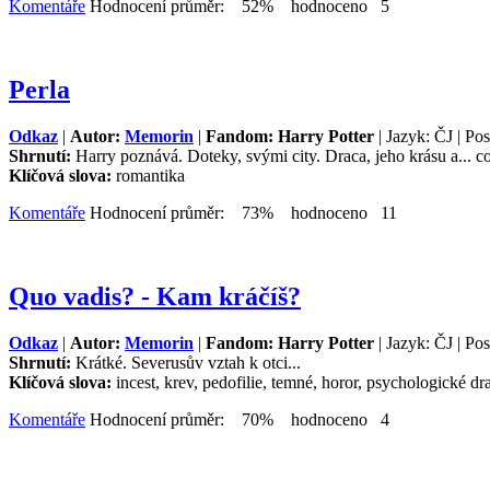
Komentáře
Hodnocení průměr: 52% hodnoceno 5
Perla
Odkaz
|
Autor:
Memorin
|
Fandom: Harry Potter
| Jazyk: ČJ | Po
Shrnutí:
Harry poznává. Doteky, svými city. Draca, jeho krásu a... c
Klíčová slova:
romantika
Komentáře
Hodnocení průměr: 73% hodnoceno 11
Quo vadis? - Kam kráčíš?
Odkaz
|
Autor:
Memorin
|
Fandom: Harry Potter
| Jazyk: ČJ | Po
Shrnutí:
Krátké. Severusův vztah k otci...
Klíčová slova:
incest, krev, pedofilie, temné, horor, psychologické d
Komentáře
Hodnocení průměr: 70% hodnoceno 4