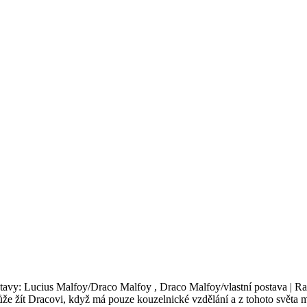
stavy: Lucius Malfoy/Draco Malfoy , Draco Malfoy/vlastní postava | Rat
může žít Dracovi, když má pouze kouzelnické vzdělání a z tohoto světa m