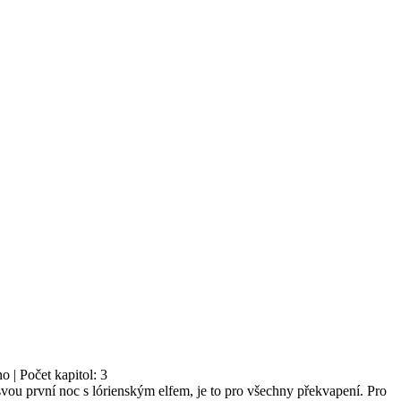
o | Počet kapitol: 3
svou první noc s lórienským elfem, je to pro všechny překvapení. Pro