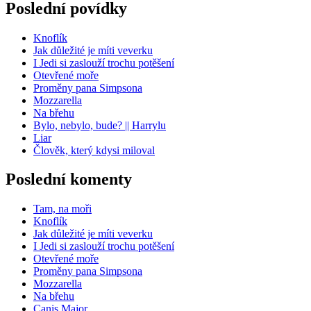
Poslední povídky
Knoflík
Jak důležité je míti veverku
I Jedi si zaslouží trochu potěšení
Otevřené moře
Proměny pana Simpsona
Mozzarella
Na břehu
Bylo, nebylo, bude? || Harrylu
Liar
Člověk, který kdysi miloval
Poslední komenty
Tam, na moři
Knoflík
Jak důležité je míti veverku
I Jedi si zaslouží trochu potěšení
Otevřené moře
Proměny pana Simpsona
Mozzarella
Na břehu
Canis Major