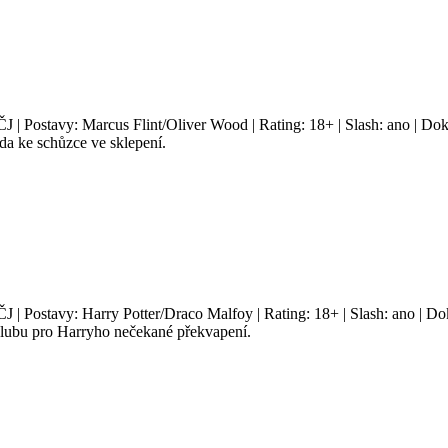
ČJ | Postavy: Marcus Flint/Oliver Wood | Rating: 18+ | Slash: ano | Do
a ke schůzce ve sklepení.
ČJ | Postavy: Harry Potter/Draco Malfoy | Rating: 18+ | Slash: ano | D
klubu pro Harryho nečekané překvapení.