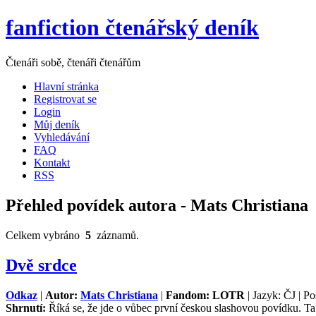
fanfiction čtenářský deník
Čtenáři sobě, čtenáři čtenářům
Hlavní stránka
Registrovat se
Login
Můj deník
Vyhledávání
FAQ
Kontakt
RSS
Přehled povídek autora - Mats Christiana
Celkem vybráno
5
záznamů.
Dvě srdce
Odkaz
|
Autor:
Mats Christiana
|
Fandom: LOTR
| Jazyk: ČJ | Po
Shrnutí:
Říká se, že jde o vůbec první českou slashovou povídku. Ta 