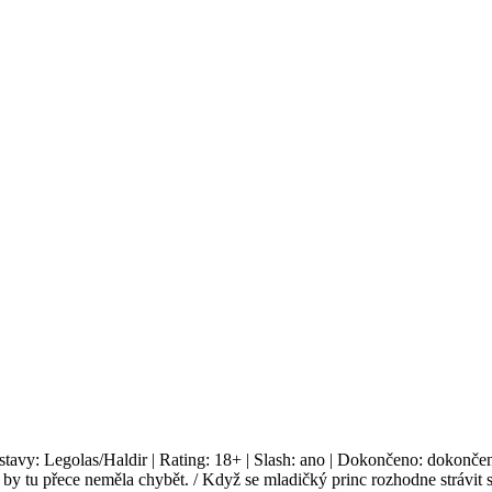
stavy: Legolas/Haldir | Rating: 18+ | Slash: ano | Dokončeno: dokončen
by tu přece neměla chybět. / Když se mladičký princ rozhodne strávit 