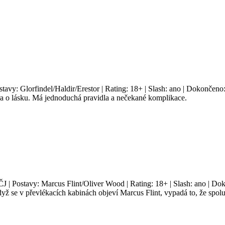
stavy: Glorfindel/Haldir/Erestor | Rating: 18+ | Slash: ano | Dokončeno
a o lásku. Má jednoduchá pravidla a nečekané komplikace.
ČJ | Postavy: Marcus Flint/Oliver Wood | Rating: 18+ | Slash: ano | Do
ž se v převlékacích kabinách objeví Marcus Flint, vypadá to, že spolu 