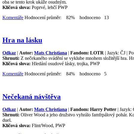
oba se tento krok ukáže osudným.
Klíčová slova:
Poprvé, lehčí PWP
Komentáře
Hodnocení průměr: 82% hodnoceno 13
Hra na lásku
Odkaz
|
Autor:
Mats Christiana
|
Fandom: LOTR
| Jazyk: ČJ | Po
Shrnutí:
Z nečekaného svádění se vyklube mnohem složitější hra. Hr
Klíčová slova:
Hledání osudové lásky, trojka, PWP
Komentáře
Hodnocení průměr: 84% hodnoceno 5
Nečekaná návštěva
Odkaz
|
Autor:
Mats Christiana
|
Fandom: Harry Potter
| Jazyk: 
Shrnutí:
Oliver Wood a jeho družstvo vyhrálo famfrpálový pohár. Kdy
duel.
Klíčová slova:
Flint/Wood, PWP