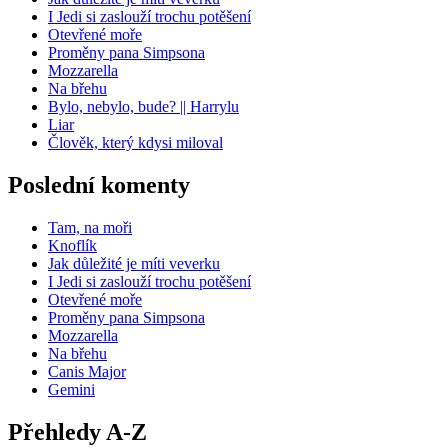
I Jedi si zaslouží trochu potěšení
Otevřené moře
Proměny pana Simpsona
Mozzarella
Na břehu
Bylo, nebylo, bude? || Harrylu
Liar
Člověk, který kdysi miloval
Poslední komenty
Tam, na moři
Knoflík
Jak důležité je míti veverku
I Jedi si zaslouží trochu potěšení
Otevřené moře
Proměny pana Simpsona
Mozzarella
Na břehu
Canis Major
Gemini
Přehledy A-Z