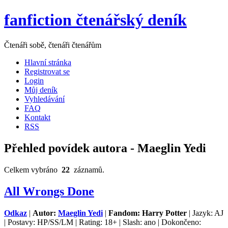
fanfiction čtenářský deník
Čtenáři sobě, čtenáři čtenářům
Hlavní stránka
Registrovat se
Login
Můj deník
Vyhledávání
FAQ
Kontakt
RSS
Přehled povídek autora - Maeglin Yedi
Celkem vybráno
22
záznamů.
All Wrongs Done
Odkaz
|
Autor:
Maeglin Yedi
|
Fandom: Harry Potter
| Jazyk: AJ
| Postavy: HP/SS/LM | Rating: 18+ | Slash: ano | Dokončeno: