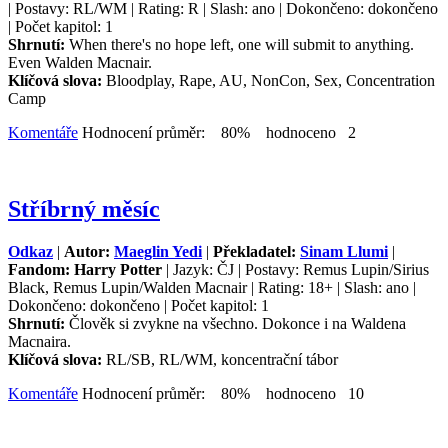
| Postavy: RL/WM | Rating: R | Slash: ano | Dokončeno: dokončeno
| Počet kapitol: 1
Shrnutí:
When there's no hope left, one will submit to anything.
Even Walden Macnair.
Klíčová slova:
Bloodplay, Rape, AU, NonCon, Sex, Concentration
Camp
Komentáře
Hodnocení průměr: 80% hodnoceno 2
Stříbrný měsíc
Odkaz
|
Autor:
Maeglin Yedi
|
Překladatel:
Sinam Llumi
|
Fandom: Harry Potter
| Jazyk: ČJ | Postavy: Remus Lupin/Sirius
Black, Remus Lupin/Walden Macnair | Rating: 18+ | Slash: ano |
Dokončeno: dokončeno | Počet kapitol: 1
Shrnutí:
Člověk si zvykne na všechno. Dokonce i na Waldena
Macnaira.
Klíčová slova:
RL/SB, RL/WM, koncentrační tábor
Komentáře
Hodnocení průměr: 80% hodnoceno 10