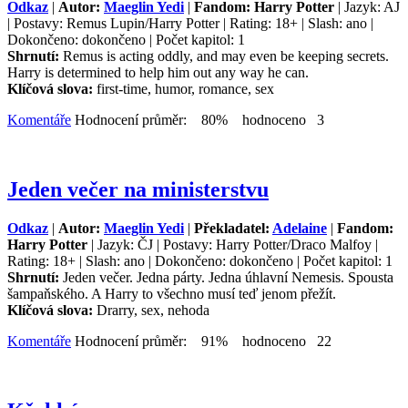
Odkaz
|
Autor:
Maeglin Yedi
|
Fandom: Harry Potter
| Jazyk: AJ
| Postavy: Remus Lupin/Harry Potter | Rating: 18+ | Slash: ano |
Dokončeno: dokončeno | Počet kapitol: 1
Shrnutí:
Remus is acting oddly, and may even be keeping secrets.
Harry is determined to help him out any way he can.
Klíčová slova:
first-time, humor, romance, sex
Komentáře
Hodnocení průměr: 80% hodnoceno 3
Jeden večer na ministerstvu
Odkaz
|
Autor:
Maeglin Yedi
|
Překladatel:
Adelaine
|
Fandom:
Harry Potter
| Jazyk: ČJ | Postavy: Harry Potter/Draco Malfoy |
Rating: 18+ | Slash: ano | Dokončeno: dokončeno | Počet kapitol: 1
Shrnutí:
Jeden večer. Jedna párty. Jedna úhlavní Nemesis. Spousta
šampaňského. A Harry to všechno musí teď jenom přežít.
Klíčová slova:
Drarry, sex, nehoda
Komentáře
Hodnocení průměr: 91% hodnoceno 22