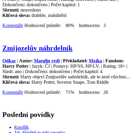
Dokončeno: dokončeno | Počet kapitol: 1
Shrnutí:
neuvedeno
Klíčová slova:
drabble, znásilnění
Komentáře
Hodnocení průměr: 80% hodnoceno 3
Zmijozelův náhrdelník
Odkaz
|
Autor:
Maeglin yedi
|
Překladatel:
Majka
|
Fandom:
Harry Potter
| Jazyk: ČJ | Postavy: HP/SS, HP/LV, | Rating: 18+ |
Slash: ano | Dokončeno: dokončeno | Počet kapitol: 4
Shrnutí:
Harry objeví Zmijozelův nahrdelník, ale to není všechno...
Klíčová slova:
Harry Potter, Severus Snape, Tom Riddle
Komentáře
Hodnocení průměr: 71% hodnoceno 26
Poslední povídky
Knoflík
Jak důležité je míti veverku