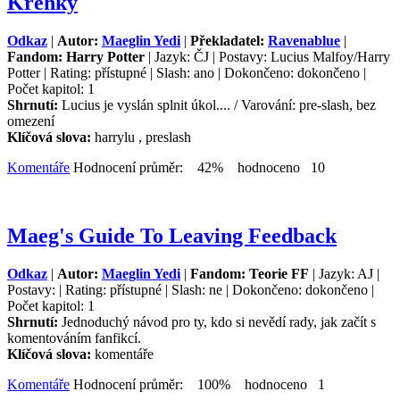
Křehký
Odkaz
|
Autor:
Maeglin Yedi
|
Překladatel:
Ravenablue
|
Fandom: Harry Potter
| Jazyk: ČJ | Postavy: Lucius Malfoy/Harry
Potter | Rating: přístupné | Slash: ano | Dokončeno: dokončeno |
Počet kapitol: 1
Shrnutí:
Lucius je vyslán splnit úkol.... / Varování: pre-slash, bez
omezení
Klíčová slova:
harrylu , preslash
Komentáře
Hodnocení průměr: 42% hodnoceno 10
Maeg's Guide To Leaving Feedback
Odkaz
|
Autor:
Maeglin Yedi
|
Fandom: Teorie FF
| Jazyk: AJ |
Postavy: | Rating: přístupné | Slash: ne | Dokončeno: dokončeno |
Počet kapitol: 1
Shrnutí:
Jednoduchý návod pro ty, kdo si nevědí rady, jak začít s
komentováním fanfikcí.
Klíčová slova:
komentáře
Komentáře
Hodnocení průměr: 100% hodnoceno 1