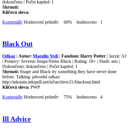
dokončeno | Počet kapitol: 1
Shrnutí:
Klíčová slova:
Komentáře
Hodnocení průměr: 60% hodnoceno 1
Black Out
Odkaz
|
Autor:
Maeglin Yedi
|
Fandom: Harry Potter
| Jazyk: AJ
| Postavy: Severus Snape/Sirius Black | Rating: 18+ | Slash: ano |
Dokončeno: dokončeno | Počet kapitol: 1
Shrnutí:
Snape and Black try something they have never done
before. Talking. původní odkaz:
http://inkstain.inkquill.net/isf/archive/21/blackout.html
Klíčová slova:
PWP
Komentáře
Hodnocení průměr: 75% hodnoceno 4
Ill Advice