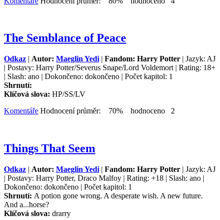
Komentáře
Hodnocení průměr: 80% hodnoceno 4
The Semblance of Peace
Odkaz
|
Autor:
Maeglin Yedi
|
Fandom: Harry Potter
| Jazyk: AJ
| Postavy: Harry Potter/Severus Snape/Lord Voldemort | Rating: 18+
| Slash: ano | Dokončeno: dokončeno | Počet kapitol: 1
Shrnutí:
Klíčová slova:
HP/SS/LV
Komentáře
Hodnocení průměr: 70% hodnoceno 2
Things That Seem
Odkaz
|
Autor:
Maeglin Yedi
|
Fandom: Harry Potter
| Jazyk: AJ
| Postavy: Harry Potter, Draco Malfoy | Rating: +18 | Slash: ano |
Dokončeno: dokončeno | Počet kapitol: 1
Shrnutí:
A potion gone wrong. A desperate wish. A new future.
And a...horse?
Klíčová slova:
drarry