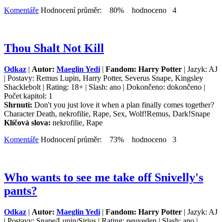
Komentáře
Hodnocení průměr: 80% hodnoceno 4
Thou Shalt Not Kill
Odkaz
|
Autor:
Maeglin Yedi
|
Fandom: Harry Potter
| Jazyk: AJ
| Postavy: Remus Lupin, Harry Potter, Severus Snape, Kingsley
Shacklebolt | Rating: 18+ | Slash: ano | Dokončeno: dokončeno |
Počet kapitol: 1
Shrnutí:
Don't you just love it when a plan finally comes together?
Character Death, nekrofilie, Rape, Sex, Wolf!Remus, Dark!Snape
Klíčová slova:
nekrofilie, Rape
Komentáře
Hodnocení průměr: 73% hodnoceno 3
Who wants to see me take off Snivelly's
pants?
Odkaz
|
Autor:
Maeglin Yedi
|
Fandom: Harry Potter
| Jazyk: AJ
| Postavy: Snape/Lupin/Sirius | Rating: neuveden | Slash: ano |