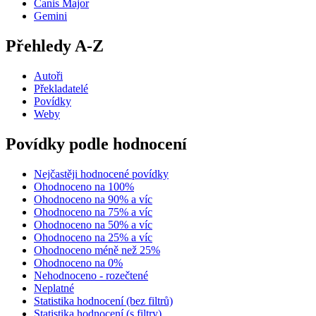
Canis Major
Gemini
Přehledy A-Z
Autoři
Překladatelé
Povídky
Weby
Povídky podle hodnocení
Nejčastěji hodnocené povídky
Ohodnoceno na 100%
Ohodnoceno na 90% a víc
Ohodnoceno na 75% a víc
Ohodnoceno na 50% a víc
Ohodnoceno na 25% a víc
Ohodnoceno méně než 25%
Ohodnoceno na 0%
Nehodnoceno - rozečtené
Neplatné
Statistika hodnocení (bez filtrů)
Statistika hodnocení (s filtry)