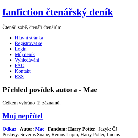
fanfiction čtenářský deník
Čtenáři sobě, čtenáři čtenářům
Hlavní stránka
Registrovat se
Login
Můj deník
Vyhledávání
FAQ
Kontakt
RSS
Přehled povídek autora - Mae
Celkem vybráno
2
záznamů.
Můj nepřítel
Odkaz
|
Autor:
Mae
|
Fandom: Harry Potter
| Jazyk: ČJ |
Postavy: Severus Snape, Remus Lupin, Harry Potter, Lucius