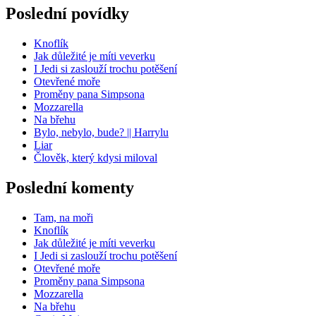
Poslední povídky
Knoflík
Jak důležité je míti veverku
I Jedi si zaslouží trochu potěšení
Otevřené moře
Proměny pana Simpsona
Mozzarella
Na břehu
Bylo, nebylo, bude? || Harrylu
Liar
Člověk, který kdysi miloval
Poslední komenty
Tam, na moři
Knoflík
Jak důležité je míti veverku
I Jedi si zaslouží trochu potěšení
Otevřené moře
Proměny pana Simpsona
Mozzarella
Na břehu