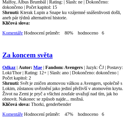
Malfoy, Albus Brumbál | Rating: | Slash: ne | Dokončeno:
dokončeno | Počet kapitol: 15
Shrnutí:
Kterak Lupin a Snape ku vzájemné snášenlivosti došli,
aneb pár týdnů alternativní historie.
Klíčová slova:
Komentáře
Hodnocení průměr: 80% hodnoceno 6
Za koncem světa
Odkaz
|
Autor:
Mae
|
Fandom: Avengers
| Jazyk: ČJ | Postavy:
Loki/Thor | Rating: 12+ | Slash: ano | Dokončeno: dokončeno |
Počet kapitol: 2
Shrnutí:
Svět je zničen atomovou válkou a Avengers, společně s
Lokim, zůstanou uvěznění jako jediní přeživší v atomovém krytu.
Život na Zemi je pryč a všichni zoufale uvažují nad tím, jak ho
obnovit. Nakonec se způsob najde... možná.
Klíčová slova:
Thorki, genderbender
Komentáře
Hodnocení průměr: 47% hodnoceno 6