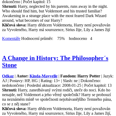
dokončeno | Počet kapitol: 15
Shrnutí:
Harry, neglected by his parents, runs away in the night.
Who should find him, but Voldemort and his trusted familiar?
Awakening in a strange place with the most feared Dark Wizard
around, what becomes of our Harry?
Klíčová slova:
Harry dědicem Voldemorta, Harry není považován
za Vyvoleného, Harry má sourozence, Sirius žije, Lily a James žijí
Komentáře
Hodnocení průměr: 75% hodnoceno 4
A Change in History: The Philosopher´s
Stone
Odkaz
|
Autor:
Kinda-Mayvelle
|
Fandom: Harry Potter
| Jazyk:
AJ | Postavy: HP, HG | Rating: 13+ | Slash: ne | Dokončeno:
nedokončeno | Poslední aktualizace: 2008-01-25 | Počet kapitol: 13
Shrnutí:
Harry, zanedbávaný svými rodiči, uteče do noci. Kdo ho
nenajde, než Voldemort a jeho věrný společník? Harry se probouzí
na neznámém místě ve společnosti nejobávanějšího Temného pána,
co se z něj stane?
Klíčová slova:
Harry dědicem Voldemorta, Harry není považován
za Vyvoleného, Harry má sourozence, Sirius žije, Lily a James žijí,