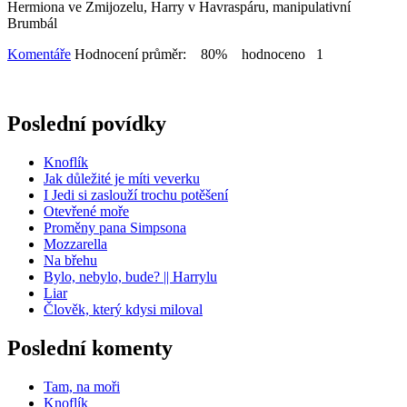
Hermiona ve Zmijozelu, Harry v Havraspáru, manipulativní
Brumbál
Komentáře
Hodnocení průměr: 80% hodnoceno 1
Poslední povídky
Knoflík
Jak důležité je míti veverku
I Jedi si zaslouží trochu potěšení
Otevřené moře
Proměny pana Simpsona
Mozzarella
Na břehu
Bylo, nebylo, bude? || Harrylu
Liar
Člověk, který kdysi miloval
Poslední komenty
Tam, na moři
Knoflík