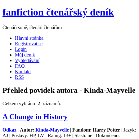
fanfiction čtenářský deník
Čtenáři sobě, čtenáři čtenářům
Hlavní stránka
Registrovat se
Login
Můj deník
Vyhledávání
FAQ
Kontakt
RSS
Přehled povídek autora - Kinda-Mayvelle
Celkem vybráno
2
záznamů.
A Change in History
Odkaz
|
Autor:
Kinda-Mayvelle
|
Fandom: Harry Potter
| Jazyk:
AJ | Postavy: HP, LV | Rating: 13+ | Slash: ne | Dokončeno: