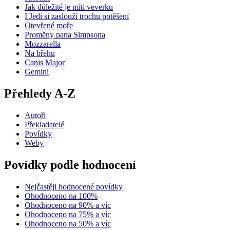
Jak důležité je míti veverku
I Jedi si zaslouží trochu potěšení
Otevřené moře
Proměny pana Simpsona
Mozzarella
Na břehu
Canis Major
Gemini
Přehledy A-Z
Autoři
Překladatelé
Povídky
Weby
Povídky podle hodnocení
Nejčastěji hodnocené povídky
Ohodnoceno na 100%
Ohodnoceno na 90% a víc
Ohodnoceno na 75% a víc
Ohodnoceno na 50% a víc