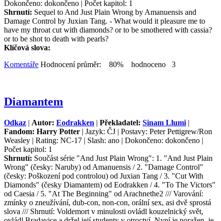
Dokončeno: dokončeno | Počet kapitol: 1
Shrnutí:
Sequel to And Just Plain Wrong by Amanuensis and
Damage Control by Juxian Tang. - What would it pleasure me to
have my throat cut with diamonds? or to be smothered with cassia?
or to be shot to death with pearls?
Klíčová slova:
Komentáře
Hodnocení průměr: 80% hodnoceno 3
Diamantem
Odkaz
|
Autor:
Eodrakken
|
Překladatel:
Sinam Llumi
|
Fandom: Harry Potter
| Jazyk: ČJ | Postavy: Peter Pettigrew/Ron
Weasley | Rating: NC-17 | Slash: ano | Dokončeno: dokončeno |
Počet kapitol: 1
Shrnutí:
Součást série "And Just Plain Wrong": 1. "And Just Plain
Wrong" (česky: Naruby) od Amanuensis / 2. "Damage Control"
(česky: Poškození pod controlou) od Juxian Tang / 3. "Cut With
Diamonds" (česky Diamantem) od Eodrakken / 4. "To The Victors"
od Caesia / 5. "At The Beginning" od Arachnethe2 /// Varování:
zmínky o zneužívání, dub-con, non-con, orální sex, asi dvě sprostá
slova /// Shrnutí: Voldemort v minulosti ovládl kouzelnický svět,
ovládl Bradavice a držel její studenty v otroctví. Nyní je poražen, je