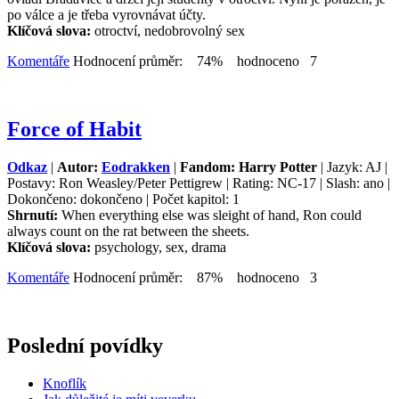
po válce a je třeba vyrovnávat účty.
Klíčová slova:
otroctví, nedobrovolný sex
Komentáře
Hodnocení průměr: 74% hodnoceno 7
Force of Habit
Odkaz
|
Autor:
Eodrakken
|
Fandom: Harry Potter
| Jazyk: AJ |
Postavy: Ron Weasley/Peter Pettigrew | Rating: NC-17 | Slash: ano |
Dokončeno: dokončeno | Počet kapitol: 1
Shrnutí:
When everything else was sleight of hand, Ron could
always count on the rat between the sheets.
Klíčová slova:
psychology, sex, drama
Komentáře
Hodnocení průměr: 87% hodnoceno 3
Poslední povídky
Knoflík