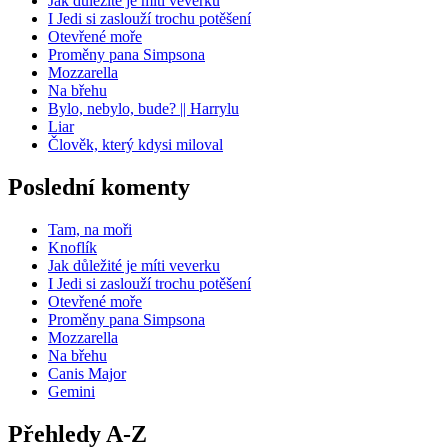
Jak důležité je míti veverku
I Jedi si zaslouží trochu potěšení
Otevřené moře
Proměny pana Simpsona
Mozzarella
Na břehu
Bylo, nebylo, bude? || Harrylu
Liar
Člověk, který kdysi miloval
Poslední komenty
Tam, na moři
Knoflík
Jak důležité je míti veverku
I Jedi si zaslouží trochu potěšení
Otevřené moře
Proměny pana Simpsona
Mozzarella
Na břehu
Canis Major
Gemini
Přehledy A-Z