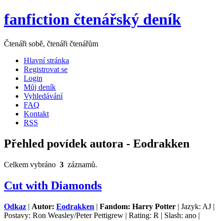
fanfiction čtenářský deník
Čtenáři sobě, čtenáři čtenářům
Hlavní stránka
Registrovat se
Login
Můj deník
Vyhledávání
FAQ
Kontakt
RSS
Přehled povídek autora - Eodrakken
Celkem vybráno
3
záznamů.
Cut with Diamonds
Odkaz
|
Autor:
Eodrakken
|
Fandom: Harry Potter
| Jazyk: AJ |
Postavy: Ron Weasley/Peter Pettigrew | Rating: R | Slash: ano |