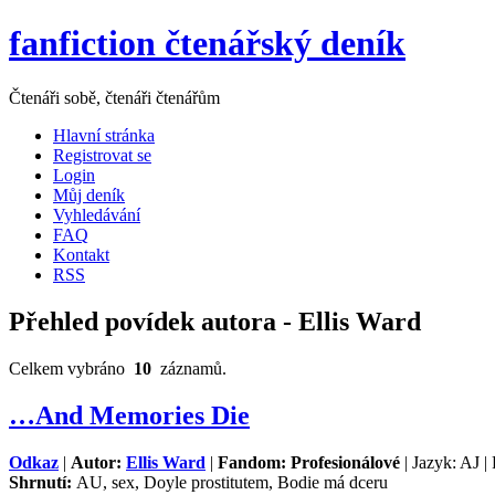
fanfiction čtenářský deník
Čtenáři sobě, čtenáři čtenářům
Hlavní stránka
Registrovat se
Login
Můj deník
Vyhledávání
FAQ
Kontakt
RSS
Přehled povídek autora - Ellis Ward
Celkem vybráno
10
záznamů.
…And Memories Die
Odkaz
|
Autor:
Ellis Ward
|
Fandom: Profesionálové
| Jazyk: AJ |
Shrnutí:
AU, sex, Doyle prostitutem, Bodie má dceru