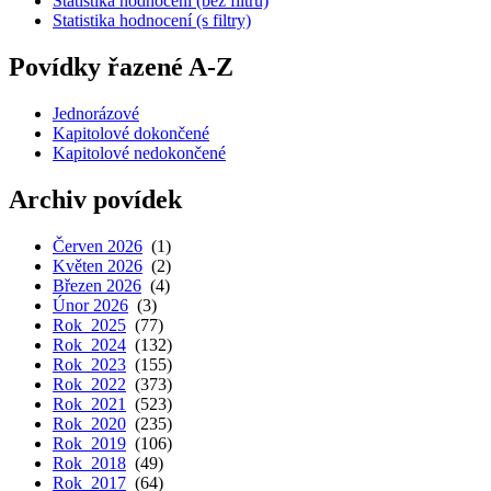
Statistika hodnocení (bez filtrů)
Statistika hodnocení (s filtry)
Povídky řazené A-Z
Jednorázové
Kapitolové dokončené
Kapitolové nedokončené
Archiv povídek
Červen 2026
(1)
Květen 2026
(2)
Březen 2026
(4)
Únor 2026
(3)
Rok 2025
(77)
Rok 2024
(132)
Rok 2023
(155)
Rok 2022
(373)
Rok 2021
(523)
Rok 2020
(235)
Rok 2019
(106)
Rok 2018
(49)
Rok 2017
(64)