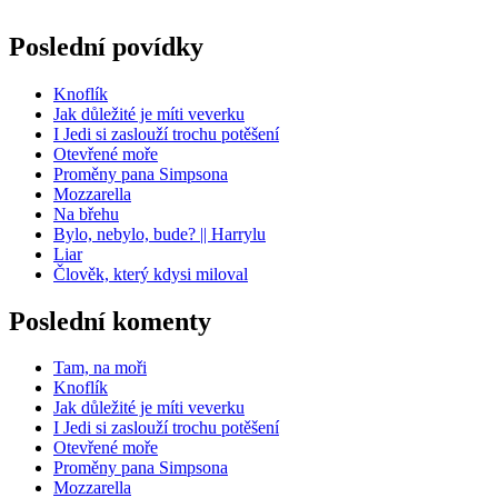
Poslední povídky
Knoflík
Jak důležité je míti veverku
I Jedi si zaslouží trochu potěšení
Otevřené moře
Proměny pana Simpsona
Mozzarella
Na břehu
Bylo, nebylo, bude? || Harrylu
Liar
Člověk, který kdysi miloval
Poslední komenty
Tam, na moři
Knoflík
Jak důležité je míti veverku
I Jedi si zaslouží trochu potěšení
Otevřené moře
Proměny pana Simpsona
Mozzarella