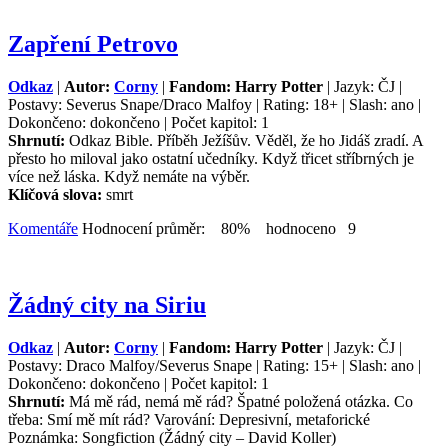
Zapření Petrovo
Odkaz
|
Autor:
Corny
|
Fandom: Harry Potter
| Jazyk: ČJ |
Postavy: Severus Snape/Draco Malfoy | Rating: 18+ | Slash: ano |
Dokončeno: dokončeno | Počet kapitol: 1
Shrnutí:
Odkaz Bible. Příběh Ježíšův. Věděl, že ho Jidáš zradí. A
přesto ho miloval jako ostatní učedníky. Když třicet stříbrných je
více než láska. Když nemáte na výběr.
Klíčová slova:
smrt
Komentáře
Hodnocení průměr: 80% hodnoceno 9
Žádný city na Siriu
Odkaz
|
Autor:
Corny
|
Fandom: Harry Potter
| Jazyk: ČJ |
Postavy: Draco Malfoy/Severus Snape | Rating: 15+ | Slash: ano |
Dokončeno: dokončeno | Počet kapitol: 1
Shrnutí:
Má mě rád, nemá mě rád? Špatné položená otázka. Co
třeba: Smí mě mít rád? Varování: Depresivní, metaforické
Poznámka: Songfiction (Žádný city – David Koller)