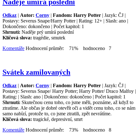
Naděje umírá poslední
Odkaz
|
Autor:
Corny
|
Fandom: Harry Potter
| Jazyk: ČJ |
Postavy: Severus Snape/Harry Potter | Rating: 12+ | Slash: ano |
Dokončeno: dokončeno | Počet kapitol: 1
Shrnutí:
Naděje prý umírá poslední
Klíčová slova:
tragédie, smutek
Komentáře
Hodnocení průměr: 71% hodnoceno 7
Svátek zamilovaných
Odkaz
|
Autor:
Corny
|
Fandom: Harry Potter
| Jazyk: ČJ |
Postavy: Severus Snape/ Harry Potter; Harry Potter/ Draco Malfoy |
Rating: | Slash: ano | Dokončeno: dokončeno | Počet kapitol: 1
Shrnutí:
Skutečnou cenu toho, co jsme měli, poznáme, až když to
ztratíme. Ale občas je dobré otevřít oči a vidět cenu toho, co se nám
samo nabízí, protože to, co jsme ztratili, zpět nevrátíme.
Klíčová slova:
tragické, depresivní, smrt
Komentáře
Hodnocení průměr: 73% hodnoceno 8