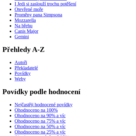
I Jedi si zaslouží trochu potěšení
Otevřené moře
Proměny pana Simpsona
Mozzarella
Na břehu
Canis Major
Gemini
Přehledy A-Z
Autoři
Překladatelé
Povídky
Weby
Povídky podle hodnocení
Nejčastěji hodnocené povídky
Ohodnoceno na 100%
Ohodnoceno na 90% a víc
Ohodnoceno na 75% a víc
Ohodnoceno na 50% a víc
Ohodnoceno na 25% a víc