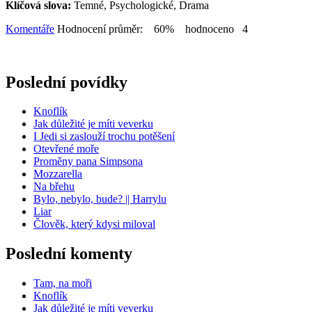
Klíčová slova:
Temné, Psychologické, Drama
Komentáře
Hodnocení průměr: 60% hodnoceno 4
Poslední povídky
Knoflík
Jak důležité je míti veverku
I Jedi si zaslouží trochu potěšení
Otevřené moře
Proměny pana Simpsona
Mozzarella
Na břehu
Bylo, nebylo, bude? || Harrylu
Liar
Člověk, který kdysi miloval
Poslední komenty
Tam, na moři
Knoflík
Jak důležité je míti veverku