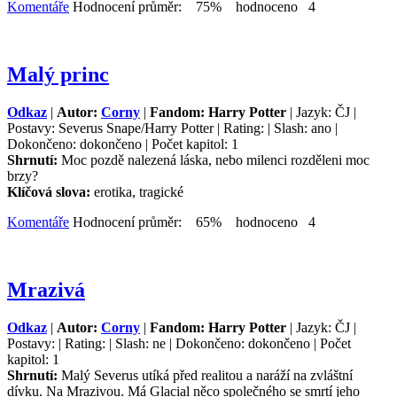
Komentáře
Hodnocení průměr: 75% hodnoceno 4
Malý princ
Odkaz
|
Autor:
Corny
|
Fandom: Harry Potter
| Jazyk: ČJ |
Postavy: Severus Snape/Harry Potter | Rating: | Slash: ano |
Dokončeno: dokončeno | Počet kapitol: 1
Shrnutí:
Moc pozdě nalezená láska, nebo milenci rozděleni moc
brzy?
Klíčová slova:
erotika, tragické
Komentáře
Hodnocení průměr: 65% hodnoceno 4
Mrazivá
Odkaz
|
Autor:
Corny
|
Fandom: Harry Potter
| Jazyk: ČJ |
Postavy: | Rating: | Slash: ne | Dokončeno: dokončeno | Počet
kapitol: 1
Shrnutí:
Malý Severus utíká před realitou a naráží na zvláštní
dívku. Na Mrazivou. Má Glacial něco společného se smrtí jeho