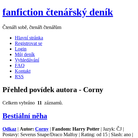
fanfiction čtenářský deník
Čtenáři sobě, čtenáři čtenářům
Hlavní stránka
Registrovat se
Login
Můj deník
Vyhledávání
FAQ
Kontakt
RSS
Přehled povídek autora - Corny
Celkem vybráno
11
záznamů.
Bestiální něha
Odkaz
|
Autor:
Corny
|
Fandom: Harry Potter
| Jazyk: ČJ |
Postavy: Severus Snape/Draco Malfoy | Rating: od 15 | Slash: ano |