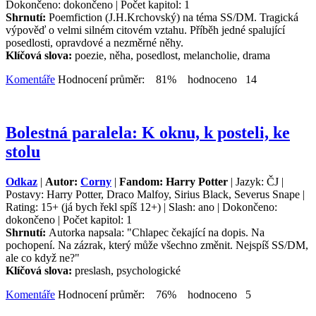
Dokončeno: dokončeno | Počet kapitol: 1
Shrnutí:
Poemfiction (J.H.Krchovský) na téma SS/DM. Tragická
výpověď o velmi silném citovém vztahu. Příběh jedné spalující
posedlosti, opravdové a nezměrné něhy.
Klíčová slova:
poezie, něha, posedlost, melancholie, drama
Komentáře
Hodnocení průměr: 81% hodnoceno 14
Bolestná paralela: K oknu, k posteli, ke
stolu
Odkaz
|
Autor:
Corny
|
Fandom: Harry Potter
| Jazyk: ČJ |
Postavy: Harry Potter, Draco Malfoy, Sirius Black, Severus Snape |
Rating: 15+ (já bych řekl spíš 12+) | Slash: ano | Dokončeno:
dokončeno | Počet kapitol: 1
Shrnutí:
Autorka napsala: "Chlapec čekající na dopis. Na
pochopení. Na zázrak, který může všechno změnit. Nejspíš SS/DM,
ale co když ne?"
Klíčová slova:
preslash, psychologické
Komentáře
Hodnocení průměr: 76% hodnoceno 5