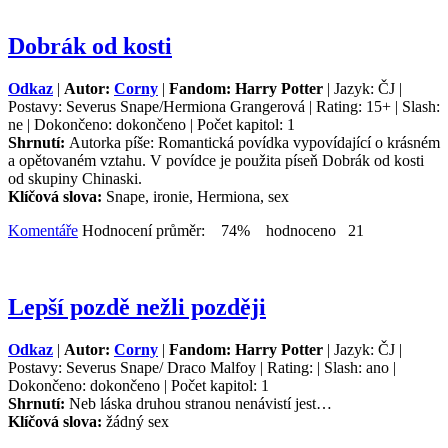
Dobrák od kosti
Odkaz
|
Autor:
Corny
|
Fandom: Harry Potter
| Jazyk: ČJ |
Postavy: Severus Snape/Hermiona Grangerová | Rating: 15+ | Slash:
ne | Dokončeno: dokončeno | Počet kapitol: 1
Shrnutí:
Autorka píše: Romantická povídka vypovídající o krásném
a opětovaném vztahu. V povídce je použita píseň Dobrák od kosti
od skupiny Chinaski.
Klíčová slova:
Snape, ironie, Hermiona, sex
Komentáře
Hodnocení průměr: 74% hodnoceno 21
Lepší pozdě nežli později
Odkaz
|
Autor:
Corny
|
Fandom: Harry Potter
| Jazyk: ČJ |
Postavy: Severus Snape/ Draco Malfoy | Rating: | Slash: ano |
Dokončeno: dokončeno | Počet kapitol: 1
Shrnutí:
Neb láska druhou stranou nenávistí jest…
Klíčová slova:
žádný sex