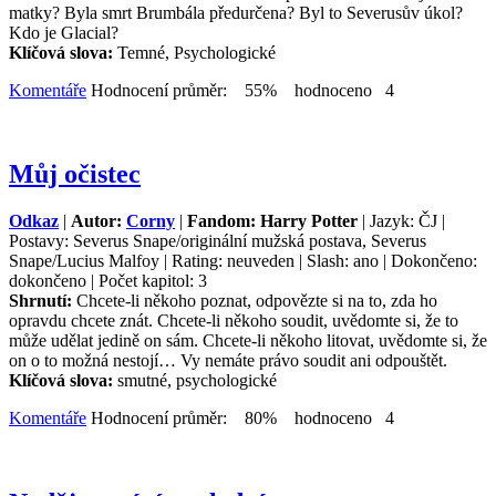
matky? Byla smrt Brumbála předurčena? Byl to Severusův úkol?
Kdo je Glacial?
Klíčová slova:
Temné, Psychologické
Komentáře
Hodnocení průměr: 55% hodnoceno 4
Můj očistec
Odkaz
|
Autor:
Corny
|
Fandom: Harry Potter
| Jazyk: ČJ |
Postavy: Severus Snape/originální mužská postava, Severus
Snape/Lucius Malfoy | Rating: neuveden | Slash: ano | Dokončeno:
dokončeno | Počet kapitol: 3
Shrnutí:
Chcete-li někoho poznat, odpovězte si na to, zda ho
opravdu chcete znát. Chcete-li někoho soudit, uvědomte si, že to
může udělat jedině on sám. Chcete-li někoho litovat, uvědomte si, že
on o to možná nestojí… Vy nemáte právo soudit ani odpouštět.
Klíčová slova:
smutné, psychologické
Komentáře
Hodnocení průměr: 80% hodnoceno 4