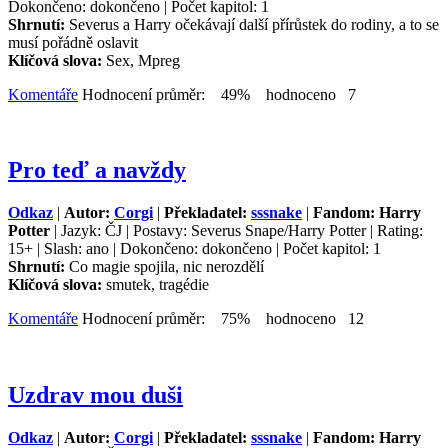
Dokončeno: dokončeno | Počet kapitol: 1
Shrnutí:
Severus a Harry očekávají další přírůstek do rodiny, a to se
musí pořádně oslavit
Klíčová slova:
Sex, Mpreg
Komentáře
Hodnocení průměr: 49% hodnoceno 7
Pro teď a navždy
Odkaz
|
Autor:
Corgi
|
Překladatel:
sssnake
|
Fandom: Harry
Potter
| Jazyk: ČJ | Postavy: Severus Snape/Harry Potter | Rating:
15+ | Slash: ano | Dokončeno: dokončeno | Počet kapitol: 1
Shrnutí:
Co magie spojila, nic nerozdělí
Klíčová slova:
smutek, tragédie
Komentáře
Hodnocení průměr: 75% hodnoceno 12
Uzdrav mou duši
Odkaz
|
Autor:
Corgi
|
Překladatel:
sssnake
|
Fandom: Harry