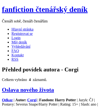
fanfiction čtenářský deník
Čtenáři sobě, čtenáři čtenářům
Hlavní stránka
Registrovat se
Login
Můj deník
Vyhledávání
FAQ
Kontakt
RSS
Přehled povídek autora - Corgi
Celkem vybráno
4
záznamů.
Oslava nového života
Odkaz
|
Autor:
Corgi
|
Fandom: Harry Potter
| Jazyk: ČJ |
Postavy: Severus Snape/Harry Potter | Rating: 15+ | Slash: ano |