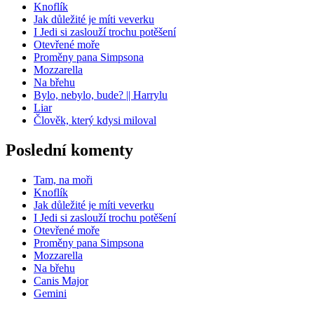
Knoflík
Jak důležité je míti veverku
I Jedi si zaslouží trochu potěšení
Otevřené moře
Proměny pana Simpsona
Mozzarella
Na břehu
Bylo, nebylo, bude? || Harrylu
Liar
Člověk, který kdysi miloval
Poslední komenty
Tam, na moři
Knoflík
Jak důležité je míti veverku
I Jedi si zaslouží trochu potěšení
Otevřené moře
Proměny pana Simpsona
Mozzarella
Na břehu
Canis Major
Gemini