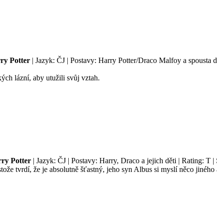
ry Potter
| Jazyk: ČJ | Postavy: Harry Potter/Draco Malfoy a spousta d
ých lázní, aby utužili svůj vztah.
ry Potter
| Jazyk: ČJ | Postavy: Harry, Draco a jejich děti | Rating: T
stože tvrdí, že je absolutně šťastný, jeho syn Albus si myslí něco jinéh