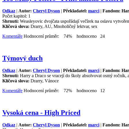
Odkaz
|
Autor:
Cheryl Dyson
|
Překladatel:
marci
|
Fandom: Har
Počet kapitol: 1
Shrnutí:
Weasleyovic dvojčata uspořádají večírek na oslavu vytvořen
Klíčová slova:
Drarry, AU, Mnoholičný lektvar, sex
Komentáře
Hodnocení průměr: 74% hodnoceno 24
Týmový duch
Odkaz
|
Autor:
Cheryl Dyson
|
Překladatel:
marci
|
Fandom: Har
Shrnutí:
Harry a Draco se vracejí do školy absolvovat osmý ročník, a
Klíčová slova:
Drarry, Vánoce
Komentáře
Hodnocení průměr: 72% hodnoceno 12
Vysoká cena - High Priced
Odkaz
|
Autor:
Cheryl Dyson
|
Překladatel:
marci
|
Fandom: Har