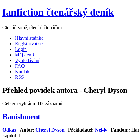
fanfiction čtenářský deník
Čtenáři sobě, čtenáři čtenářům
Hlavní stránka
Registrovat se
Login
Můj deník
Vyhledávání
FAQ
Kontakt
RSS
Přehled povídek autora - Cheryl Dyson
Celkem vybráno
10
záznamů.
Banishment
Odkaz
|
Autor:
Cheryl Dyson
|
Překladatel:
Nel-ly
|
Fandom: Har
kapitol: 1