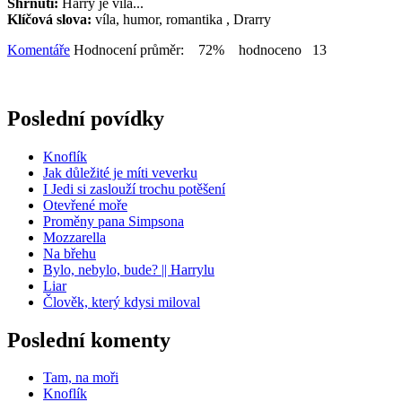
Shrnutí:
Harry je víla...
Klíčová slova:
víla, humor, romantika , Drarry
Komentáře
Hodnocení průměr: 72% hodnoceno 13
Poslední povídky
Knoflík
Jak důležité je míti veverku
I Jedi si zaslouží trochu potěšení
Otevřené moře
Proměny pana Simpsona
Mozzarella
Na břehu
Bylo, nebylo, bude? || Harrylu
Liar
Člověk, který kdysi miloval
Poslední komenty
Tam, na moři
Knoflík