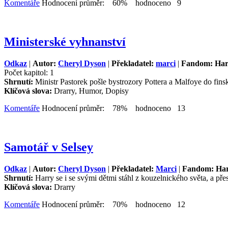
Komentáře
Hodnocení průměr: 60% hodnoceno 9
Ministerské vyhnanství
Odkaz
|
Autor:
Cheryl Dyson
|
Překladatel:
marci
|
Fandom: Har
Počet kapitol: 1
Shrnutí:
Ministr Pastorek pošle bystrozory Pottera a Malfoye do finsk
Klíčová slova:
Drarry, Humor, Dopisy
Komentáře
Hodnocení průměr: 78% hodnoceno 13
Samotář v Selsey
Odkaz
|
Autor:
Cheryl Dyson
|
Překladatel:
Marci
|
Fandom: Har
Shrnutí:
Harry se i se svými dětmi stáhl z kouzelnického světa, a pře
Klíčová slova:
Drarry
Komentáře
Hodnocení průměr: 70% hodnoceno 12