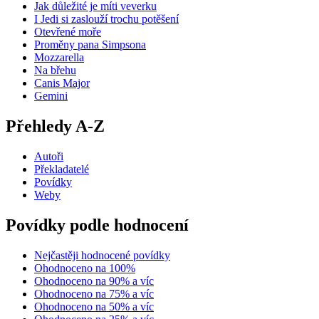
Jak důležité je míti veverku
I Jedi si zaslouží trochu potěšení
Otevřené moře
Proměny pana Simpsona
Mozzarella
Na břehu
Canis Major
Gemini
Přehledy A-Z
Autoři
Překladatelé
Povídky
Weby
Povídky podle hodnocení
Nejčastěji hodnocené povídky
Ohodnoceno na 100%
Ohodnoceno na 90% a víc
Ohodnoceno na 75% a víc
Ohodnoceno na 50% a víc