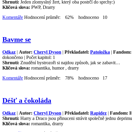
Shrnutí:
Jeden zlomyslný žert, který oba postrčí do sprchy:)
Klíčová slova:
PWP, Drarry
Komentáře
Hodnocení průměr: 62% hodnoceno 10
Bavme se
Odkaz
|
Autor:
Cheryl Dyson
|
Překladatel:
Patoložka
|
Fandom: 
dokončeno | Počet kapitol: 1
Shrnutí:
Znudění bystrozoři si najdou způsob, jak se zabavit…
Klíčová slova:
romantika, humor , drarry
Komentáře
Hodnocení průměr: 78% hodnoceno 17
Déšť a čokoláda
Odkaz
|
Autor:
Cheryl Dyson
|
Překladatel:
Rapidez
|
Fandom: H
Shrnutí:
Harry a Draco jsou přinuceni strávit společně jednu deprimu
Klíčová slova:
romantika, drarry