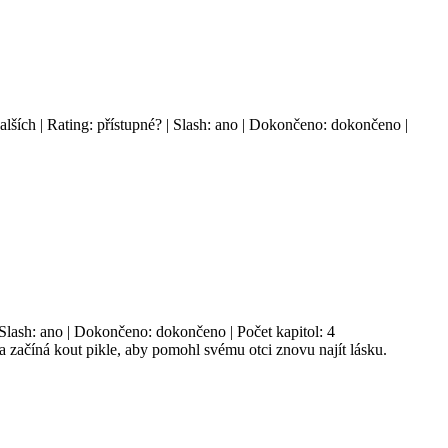
alších | Rating: přístupné? | Slash: ano | Dokončeno: dokončeno |
 | Slash: ano | Dokončeno: dokončeno | Počet kapitol: 4
o a začíná kout pikle, aby pomohl svému otci znovu najít lásku.