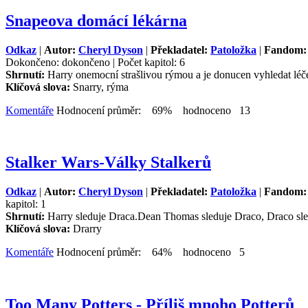
Snapeova domácí lékárna
Odkaz
|
Autor:
Cheryl Dyson
|
Překladatel:
Patoložka
|
Fandom: 
Dokončeno: dokončeno | Počet kapitol: 6
Shrnutí:
Harry onemocní strašlivou rýmou a je donucen vyhledat lé
Klíčová slova:
Snarry, rýma
Komentáře
Hodnocení průměr: 69% hodnoceno 13
Stalker Wars-Války Stalkerů
Odkaz
|
Autor:
Cheryl Dyson
|
Překladatel:
Patoložka
|
Fandom: 
kapitol: 1
Shrnutí:
Harry sleduje Draca.Dean Thomas sleduje Draco, Draco sled
Klíčová slova:
Drarry
Komentáře
Hodnocení průměr: 64% hodnoceno 5
Too Many Potters - Příliš mnoho Potterů