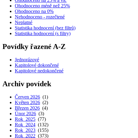
Ohodnoceno na 25% a víc
Ohodnoceno méně než 25%
Ohodnoceno na 0%
Nehodnoceno - rozečtené
Neplatné
Statistika hodnocení (bez filtrů)
Statistika hodnocení (s filtry)
Povídky řazené A-Z
Jednorázové
Kapitolové dokončené
Kapitolové nedokončené
Archiv povídek
Červen 2026
(1)
Květen 2026
(2)
Březen 2026
(4)
Únor 2026
(3)
Rok 2025
(77)
Rok 2024
(132)
Rok 2023
(155)
Rok 2022
(373)