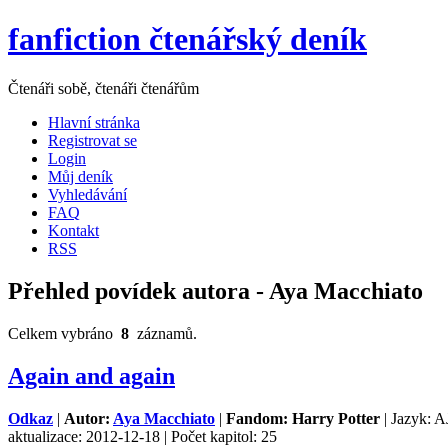
fanfiction čtenářský deník
Čtenáři sobě, čtenáři čtenářům
Hlavní stránka
Registrovat se
Login
Můj deník
Vyhledávání
FAQ
Kontakt
RSS
Přehled povídek autora - Aya Macchiato
Celkem vybráno
8
záznamů.
Again and again
Odkaz
|
Autor:
Aya Macchiato
|
Fandom: Harry Potter
| Jazyk: A
aktualizace: 2012-12-18 | Počet kapitol: 25