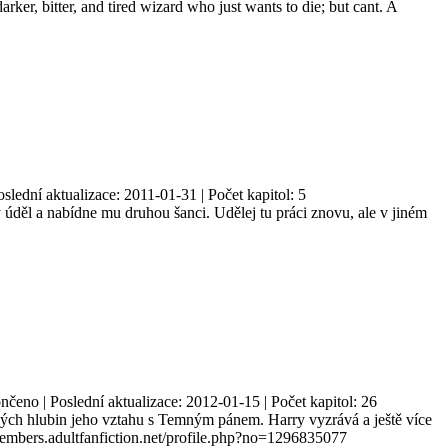
arker, bitter, and tired wizard who just wants to die; but cant. A
slední aktualizace: 2011-01-31 | Počet kapitol: 5
 úděl a nabídne mu druhou šanci. Udělej tu práci znovu, ale v jiném
čeno | Poslední aktualizace: 2012-01-15 | Počet kapitol: 26
ových hlubin jeho vztahu s Temným pánem. Harry vyzrává a ještě více
members.adultfanfiction.net/profile.php?no=1296835077