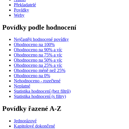
Překladatelé
Povídky
Weby
Povídky podle hodnocení
Nejčastěji hodnocené povídky
Ohodnoceno na 100%
Ohodnoceno na 90% a víc
Ohodnoceno na 75% a víc
Ohodnoceno na 50% a víc
Ohodnoceno na 25% a víc
Ohodnoceno méně než 25%
Ohodnoceno na 0%
Nehodnoceno - rozečtené
Neplatné
Statistika hodnocení (bez filtrů)
Statistika hodnocení (s filtry)
Povídky řazené A-Z
Jednorázové
Kapitolové dokončené