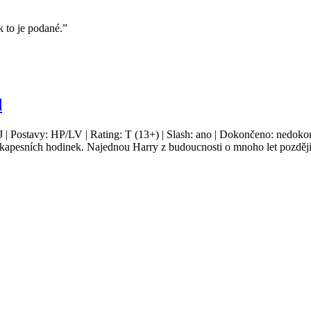
k to je podané.”
d
J | Postavy: HP/LV | Rating: T (13+) | Slash: ano | Dokončeno: nedokon
pesních hodinek. Najednou Harry z budoucnosti o mnoho let později zjist