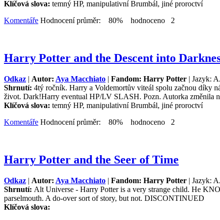
Klíčová slova:
temný HP, manipulativní Brumbál, jiné proroctví
Komentáře
Hodnocení průměr: 80% hodnoceno 2
Harry Potter and the Descent into Darkne
Odkaz
|
Autor:
Aya Macchiato
|
Fandom: Harry Potter
| Jazyk: A
Shrnutí:
4tý ročník. Harry a Voldemortův viteál spolu začnou díky n
život. Dark!Harry eventual HP/LV SLASH. Pozn. Autorka změnila n
Klíčová slova:
temný HP, manipulativní Brumbál, jiné proroctví
Komentáře
Hodnocení průměr: 80% hodnoceno 2
Harry Potter and the Seer of Time
Odkaz
|
Autor:
Aya Macchiato
|
Fandom: Harry Potter
| Jazyk: A
Shrnutí:
Alt Universe - Harry Potter is a very strange child. He KNO
parselmouth. A do-over sort of story, but not. DISCONTINUED
Klíčová slova: