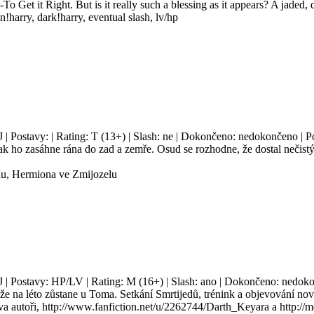
o Get it Right. But is it really such a blessing as it appears? A jaded, d
!harry, dark!harry, eventual slash, lv/hp
J | Postavy: | Rating: T (13+) | Slash: ne | Dokončeno: nedokončeno | Po
ak ho zasáhne rána do zad a zemře. Osud se rozhodne, že dostal nečistý
elu, Hermiona ve Zmijozelu
J | Postavy: HP/LV | Rating: M (16+) | Slash: ano | Dokončeno: nedokon
 že na léto zůstane u Toma. Setkání Smrtijedů, trénink a objevování n
a autoři, http://www.fanfiction.net/u/2262744/Darth_Keyara a http://