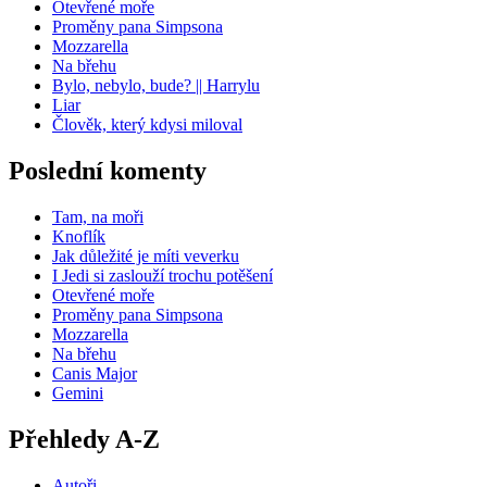
Otevřené moře
Proměny pana Simpsona
Mozzarella
Na břehu
Bylo, nebylo, bude? || Harrylu
Liar
Člověk, který kdysi miloval
Poslední komenty
Tam, na moři
Knoflík
Jak důležité je míti veverku
I Jedi si zaslouží trochu potěšení
Otevřené moře
Proměny pana Simpsona
Mozzarella
Na břehu
Canis Major
Gemini
Přehledy A-Z
Autoři