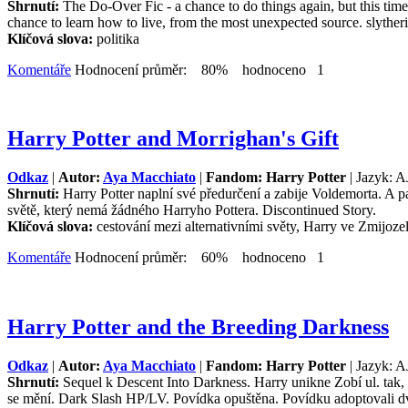
Shrnutí:
The Do-Over Fic - a chance to do things again, but this time-T
chance to learn how to live, from the most unexpected source. slytherin
Klíčová slova:
politika
Komentáře
Hodnocení průměr: 80% hodnoceno 1
Harry Potter and Morrighan's Gift
Odkaz
|
Autor:
Aya Macchiato
|
Fandom: Harry Potter
| Jazyk: A
Shrnutí:
Harry Potter naplní své předurčení a zabije Voldemorta. A p
světě, který nemá žádného Harryho Pottera. Discontinued Story.
Klíčová slova:
cestování mezi alternativními světy, Harry ve Zmijoz
Komentáře
Hodnocení průměr: 60% hodnoceno 1
Harry Potter and the Breeding Darkness
Odkaz
|
Autor:
Aya Macchiato
|
Fandom: Harry Potter
| Jazyk: A
Shrnutí:
Sequel k Descent Into Darkness. Harry unikne Zobí ul. tak,
se mění. Dark Slash HP/LV. Povídka opuštěna. Povídku adoptovali dv