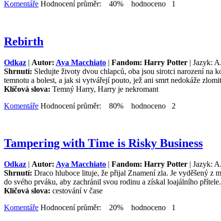
Komentáře
Hodnocení průměr: 40% hodnoceno 1
Rebirth
Odkaz
|
Autor:
Aya Macchiato
|
Fandom: Harry Potter
| Jazyk: A
Shrnutí:
Sledujte životy dvou chlapců, oba jsou sirotci narození na ko
temnotu a bolest, a jak si vytvářejí pouto, jež ani smrt nedokáže zl
Klíčová slova:
Temný Harry, Harry je nekromant
Komentáře
Hodnocení průměr: 80% hodnoceno 2
Tampering with Time is Risky Business
Odkaz
|
Autor:
Aya Macchiato
|
Fandom: Harry Potter
| Jazyk: A
Shrnutí:
Draco hluboce lituje, že přijal Znamení zla. Je vyděšený z m
do svého prváku, aby zachránil svou rodinu a získal loajálního přítele.
Klíčová slova:
cestování v čase
Komentáře
Hodnocení průměr: 20% hodnoceno 1