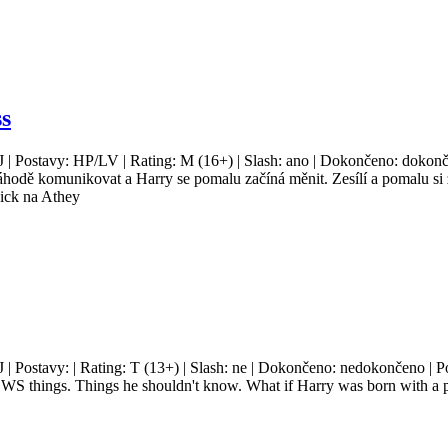
ss
J | Postavy: HP/LV | Rating: M (16+) | Slash: ano | Dokončeno: dokonče
áhodě komunikovat a Harry se pomalu začíná měnit. Zesílí a pomalu si 
ick na Athey
J | Postavy: | Rating: T (13+) | Slash: ne | Dokončeno: nedokončeno | P
WS things. Things he shouldn't know. What if Harry was born with a pow