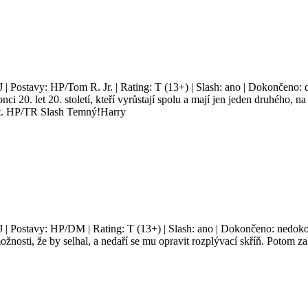
J | Postavy: HP/Tom R. Jr. | Rating: T (13+) | Slash: ano | Dokončeno: 
nci 20. let 20. století, kteří vyrůstají spolu a mají jen jeden druhého, 
omit. HP/TR Slash Temný!Harry
J | Postavy: HP/DM | Rating: T (13+) | Slash: ano | Dokončeno: nedokon
ožnosti, že by selhal, a nedaří se mu opravit rozplývací skříň. Potom za