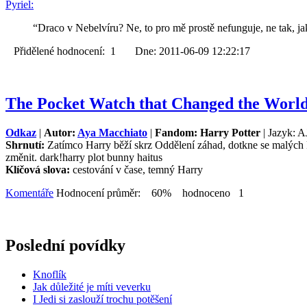
Pyriel:
“Draco v Nebelvíru? Ne, to pro mě prostě nefunguje, ne tak, ja
Přidělené hodnocení: 1 Dne: 2011-06-09 12:22:17
The Pocket Watch that Changed the Worl
Odkaz
|
Autor:
Aya Macchiato
|
Fandom: Harry Potter
| Jazyk: A
Shrnutí:
Zatímco Harry běží skrz Oddělení záhad, dotkne se malých ka
změnit. dark!harry plot bunny haitus
Klíčová slova:
cestování v čase, temný Harry
Komentáře
Hodnocení průměr: 60% hodnoceno 1
Poslední povídky
Knoflík
Jak důležité je míti veverku
I Jedi si zaslouží trochu potěšení