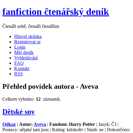
fanfiction čtenářský deník
Čtenáři sobě, čtenáři čtenářům
Hlavní stránka
Registrovat se
Login
Můj deník
Vyhledávání
FAQ
Kontakt
RSS
Přehled povídek autora - Aveva
Celkem vybráno
12
záznamů.
Dětské sny
Odkaz
|
Autor:
Aveva
|
Fandom: Harry Potter
| Jazyk: ČJ |
Postavy: nějaké tam jsou | Rating: kdokoliv | Slash: ne | Dokončeno: