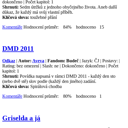
dokončeno | Počet kapitol: 1
Shrnutí:
Sedm útržků z jednoho obyčejného života. Aneb další
důkaz, že každý má svůj vlastní příběh.
Klíčová slova:
toužebné přání
Komentáře
Hodnocení průměr: 84% hodnoceno 15
DMD 2011
Odkaz
|
Autor:
Aveva
|
Fandom: Budeč
| Jazyk: ČJ | Postavy: |
Rating: bez omezení | Slash: ne | Dokončeno: dokončeno | Počet
kapitol: 1
Shrnutí:
Povídka napsaná v rámci DMD 2011 - každý den sto
(nebo dvě stě) slov podle (každý den jiného) zadání.
Klíčová slova:
Spirálová chodba
Komentáře
Hodnocení průměr: 80% hodnoceno 1
Griselda a já