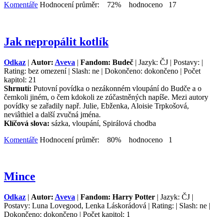
Komentáře
Hodnocení průměr: 72% hodnoceno 17
Jak nepropálit kotlík
Odkaz
|
Autor:
Aveva
|
Fandom: Budeč
| Jazyk: ČJ | Postavy: |
Rating: bez omezení | Slash: ne | Dokončeno: dokončeno | Počet
kapitol: 21
Shrnutí:
Putovní povídka o nezákonném vloupání do Budče a o
čemkoli jiném, o čem kdokoli ze zúčastněných napíše. Mezi autory
povídky se zařadily např. Julie, Ebženka, Aloisie Trpkošová,
neviâthiel a další zvučná jména.
Klíčová slova:
sázka, vloupání, Spirálová chodba
Komentáře
Hodnocení průměr: 80% hodnoceno 1
Mince
Odkaz
|
Autor:
Aveva
|
Fandom: Harry Potter
| Jazyk: ČJ |
Postavy: Luna Lovegood, Lenka Láskorádová | Rating: | Slash: ne |
Dokončeno: dokončeno | Počet kapitol: 1