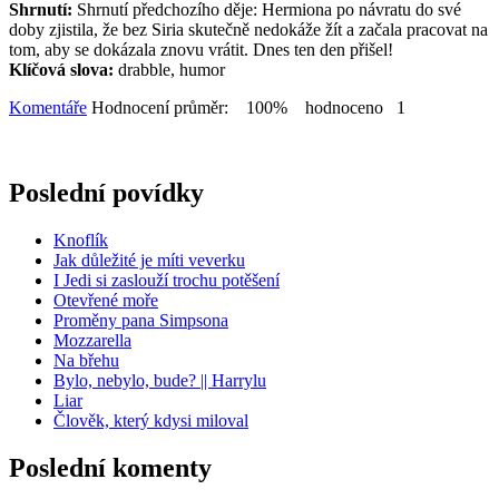
Shrnutí:
Shrnutí předchozího děje: Hermiona po návratu do své
doby zjistila, že bez Siria skutečně nedokáže žít a začala pracovat na
tom, aby se dokázala znovu vrátit. Dnes ten den přišel!
Klíčová slova:
drabble, humor
Komentáře
Hodnocení průměr: 100% hodnoceno 1
Poslední povídky
Knoflík
Jak důležité je míti veverku
I Jedi si zaslouží trochu potěšení
Otevřené moře
Proměny pana Simpsona
Mozzarella
Na břehu
Bylo, nebylo, bude? || Harrylu
Liar
Člověk, který kdysi miloval
Poslední komenty