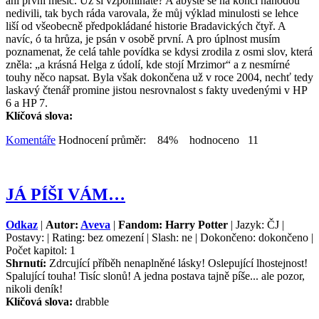
ani první měsíc. Už si vzpomínáte? A abyste se na konci náhodou
nedivili, tak bych ráda varovala, že můj výklad minulosti se lehce
liší od všeobecně předpokládané historie Bradavických čtyř. A
navíc, ó ta hrůza, je psán v osobě první. A pro úplnost musím
poznamenat, že celá tahle povídka se kdysi zrodila z osmi slov, která
zněla: „a krásná Helga z údolí, kde stojí Mrzimor“ a z nesmírné
touhy něco napsat. Byla však dokončena už v roce 2004, nechť tedy
laskavý čtenář promine jistou nesrovnalost s fakty uvedenými v HP
6 a HP 7.
Klíčová slova:
Komentáře
Hodnocení průměr: 84% hodnoceno 11
JÁ PÍŠI VÁM…
Odkaz
|
Autor:
Aveva
|
Fandom: Harry Potter
| Jazyk: ČJ |
Postavy: | Rating: bez omezení | Slash: ne | Dokončeno: dokončeno |
Počet kapitol: 1
Shrnutí:
Zdrcující příběh nenaplněné lásky! Oslepující lhostejnost!
Spalující touha! Tisíc slonů! A jedna postava tajně píše... ale pozor,
nikoli deník!
Klíčová slova:
drabble