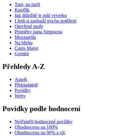
Tam, na moři
Knoflík
Jak důležité je míti veverku
I Jedi si zaslouží trochu potěšení
Otevřené moře
Proměny pana Simpsona
Mozzarella
Na břehu
Canis Major
Gemini
Přehledy A-Z
Autoři
Překladatelé
Povídky
Weby
Povídky podle hodnocení
Nejčastěji hodnocené povídky
Ohodnoceno na 100%
Ohodnoceno na 90% a víc