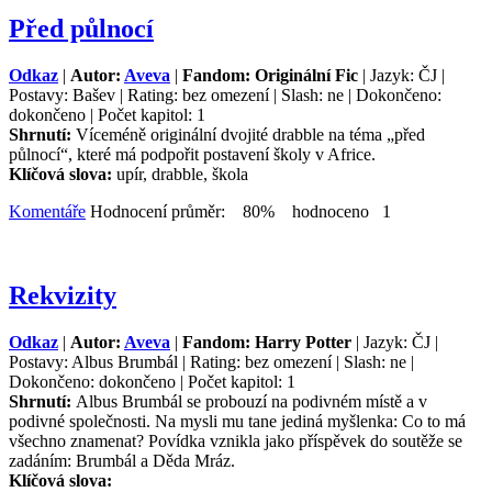
Před půlnocí
Odkaz
|
Autor:
Aveva
|
Fandom: Originální Fic
| Jazyk: ČJ |
Postavy: Bašev | Rating: bez omezení | Slash: ne | Dokončeno:
dokončeno | Počet kapitol: 1
Shrnutí:
Víceméně originální dvojité drabble na téma „před
půlnocí“, které má podpořit postavení školy v Africe.
Klíčová slova:
upír, drabble, škola
Komentáře
Hodnocení průměr: 80% hodnoceno 1
Rekvizity
Odkaz
|
Autor:
Aveva
|
Fandom: Harry Potter
| Jazyk: ČJ |
Postavy: Albus Brumbál | Rating: bez omezení | Slash: ne |
Dokončeno: dokončeno | Počet kapitol: 1
Shrnutí:
Albus Brumbál se probouzí na podivném místě a v
podivné společnosti. Na mysli mu tane jediná myšlenka: Co to má
všechno znamenat? Povídka vznikla jako příspěvek do soutěže se
zadáním: Brumbál a Děda Mráz.
Klíčová slova: