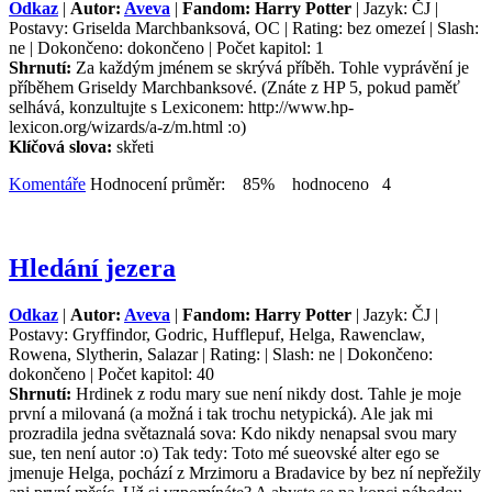
Odkaz
|
Autor:
Aveva
|
Fandom: Harry Potter
| Jazyk: ČJ |
Postavy: Griselda Marchbanksová, OC | Rating: bez omezeí | Slash:
ne | Dokončeno: dokončeno | Počet kapitol: 1
Shrnutí:
Za každým jménem se skrývá příběh. Tohle vyprávění je
příběhem Griseldy Marchbanksové. (Znáte z HP 5, pokud paměť
selhává, konzultujte s Lexiconem: http://www.hp-
lexicon.org/wizards/a-z/m.html :o)
Klíčová slova:
skřeti
Komentáře
Hodnocení průměr: 85% hodnoceno 4
Hledání jezera
Odkaz
|
Autor:
Aveva
|
Fandom: Harry Potter
| Jazyk: ČJ |
Postavy: Gryffindor, Godric, Hufflepuf, Helga, Rawenclaw,
Rowena, Slytherin, Salazar | Rating: | Slash: ne | Dokončeno:
dokončeno | Počet kapitol: 40
Shrnutí:
Hrdinek z rodu mary sue není nikdy dost. Tahle je moje
první a milovaná (a možná i tak trochu netypická). Ale jak mi
prozradila jedna světaznalá sova: Kdo nikdy nenapsal svou mary
sue, ten není autor :o) Tak tedy: Toto mé sueovské alter ego se
jmenuje Helga, pochází z Mrzimoru a Bradavice by bez ní nepřežily