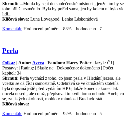
Shrnutí:
...Mohla by sejít do společenské místnosti, jenže tím by se
toho příliš nezměnilo. Byla by pořád sama, jen by kolem ní bylo víc
lidí...
Klíčová slova:
Luna Lovegood, Lenka Láskorádová
Komentáře
Hodnocení průměr: 83% hodnoceno 7
Perla
Odkaz
|
Autor:
Aveva
|
Fandom: Harry Potter
| Jazyk: ČJ |
Postavy: | Rating: | Slash: ne | Dokončeno: dokončeno | Počet
kapitol: 34
Shrnutí:
Perla vychází z toho, co jsem psala v Hledání jezera, ale
vcelku se dá číst i samostatně. Odehrává se ve čtrnáctém století a
byla dopsaná ještě před vydáním HP 6, takže konec nakonec tak
docela nesedí, ale co už, přepisovat to kvůli tomu nebudu. Aneb, co
se, za jistých okolností, mohlo v minulosti Bradavic stát.
Klíčová slova:
Komentáře
Hodnocení průměr: 92% hodnoceno 5