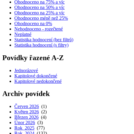
Ohodnoceno na 75% a víc
Ohodnoceno na 50% a víc
Ohodnoceno na 25% a víc
Ohodnoceno méně než 25%
Ohodnoceno na 0%
Nehodnoceno - rozečtené
Neplatné
Statistika hodnocení (bez filtrů)
Statistika hodnocení (s filtry)
Povídky řazené A-Z
Jednorázové
Kapitolové dokončené
Kapitolové nedokončené
Archiv povídek
Červen 2026
(1)
Květen 2026
(2)
Březen 2026
(4)
Únor 2026
(3)
Rok 2025
(77)
Rok 2024
(132)