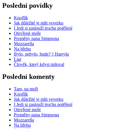
Poslední povídky
Knoflík
Jak důležité je míti veverku
I Jedi si zaslouží trochu potěšení
Otevřené moře
Proměny pana Simpsona
Mozzarella
Na břehu
Bylo, nebylo, bude? || Harrylu
Liar
Člověk, který kdysi miloval
Poslední komenty
Tam, na moři
Knoflík
Jak důležité je míti veverku
I Jedi si zaslouží trochu potěšení
Otevřené moře
Proměny pana Simpsona
Mozzarella
Na břehu