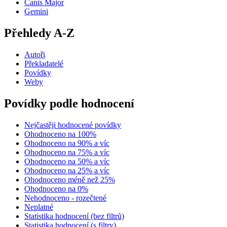
Canis Major
Gemini
Přehledy A-Z
Autoři
Překladatelé
Povídky
Weby
Povídky podle hodnocení
Nejčastěji hodnocené povídky
Ohodnoceno na 100%
Ohodnoceno na 90% a víc
Ohodnoceno na 75% a víc
Ohodnoceno na 50% a víc
Ohodnoceno na 25% a víc
Ohodnoceno méně než 25%
Ohodnoceno na 0%
Nehodnoceno - rozečtené
Neplatné
Statistika hodnocení (bez filtrů)
Statistika hodnocení (s filtry)