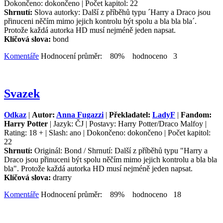
Dokončeno: dokončeno | Počet kapitol: 22
Shrnutí:
Slova autorky: Další z příběhů typu ´Harry a Draco jsou
přinuceni něčím mimo jejich kontrolu být spolu a bla bla bla´.
Protože každá autorka HD musí nejméně jeden napsat.
Klíčová slova:
bond
Komentáře
Hodnocení průměr: 80% hodnoceno 3
Svazek
Odkaz
|
Autor:
Anna Fugazzi
|
Překladatel:
LadyF
|
Fandom:
Harry Potter
| Jazyk: ČJ | Postavy: Harry Potter/Draco Malfoy |
Rating: 18 + | Slash: ano | Dokončeno: dokončeno | Počet kapitol:
22
Shrnutí:
Originál: Bond / Shrnutí: Další z příběhů typu "Harry a
Draco jsou přinuceni být spolu něčím mimo jejich kontrolu a bla bla
bla". Protože každá autorka HD musí nejméně jeden napsat.
Klíčová slova:
drarry
Komentáře
Hodnocení průměr: 89% hodnoceno 18