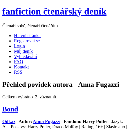
fanfiction čtenářský deník
Čtenáři sobě, čtenáři čtenářům
Hlavní stránka
Registrovat se
Login
Můj deník
Vyhledávání
FAQ
Kontakt
RSS
Přehled povídek autora - Anna Fugazzi
Celkem vybráno
2
záznamů.
Bond
Odkaz
|
Autor:
Anna Fugazzi
|
Fandom: Harry Potter
| Jazyk:
AJ | Postavy: Harry Potter, Draco Malfoy | Rating: 16+ | Slash: ano |