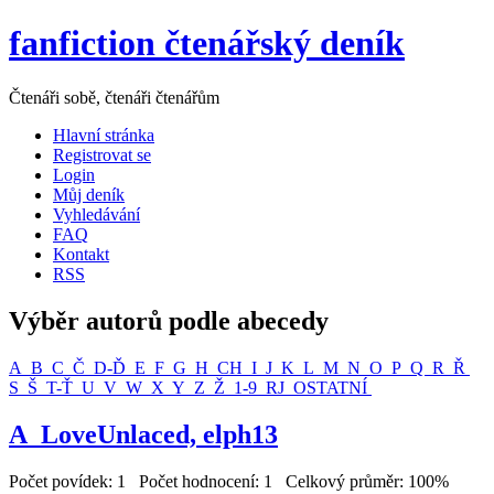
fanfiction čtenářský deník
Čtenáři sobě, čtenáři čtenářům
Hlavní stránka
Registrovat se
Login
Můj deník
Vyhledávání
FAQ
Kontakt
RSS
Výběr autorů podle abecedy
A
B
C
Č
D-Ď
E
F
G
H
CH
I
J
K
L
M
N
O
P
Q
R
Ř
S
Š
T-Ť
U
V
W
X
Y
Z
Ž
1-9
RJ
OSTATNÍ
A_LoveUnlaced, elph13
Počet povídek: 1 Počet hodnocení: 1 Celkový průměr: 100%