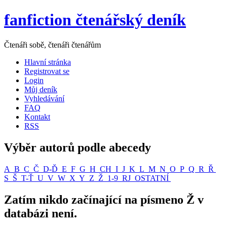
fanfiction čtenářský deník
Čtenáři sobě, čtenáři čtenářům
Hlavní stránka
Registrovat se
Login
Můj deník
Vyhledávání
FAQ
Kontakt
RSS
Výběr autorů podle abecedy
A
B
C
Č
D-Ď
E
F
G
H
CH
I
J
K
L
M
N
O
P
Q
R
Ř
S
Š
T-Ť
U
V
W
X
Y
Z
Ž
1-9
RJ
OSTATNÍ
Zatím nikdo začínající na písmeno Ž v
databázi není.