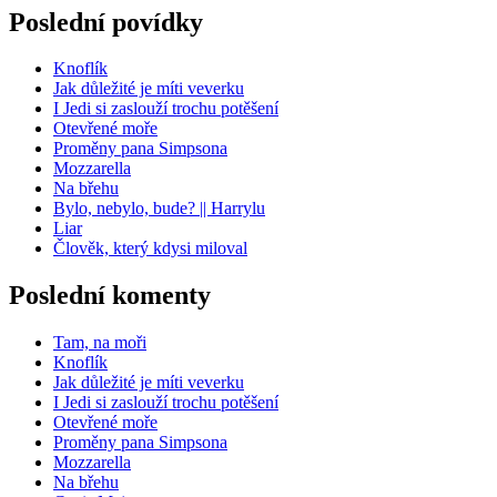
Poslední povídky
Knoflík
Jak důležité je míti veverku
I Jedi si zaslouží trochu potěšení
Otevřené moře
Proměny pana Simpsona
Mozzarella
Na břehu
Bylo, nebylo, bude? || Harrylu
Liar
Člověk, který kdysi miloval
Poslední komenty
Tam, na moři
Knoflík
Jak důležité je míti veverku
I Jedi si zaslouží trochu potěšení
Otevřené moře
Proměny pana Simpsona
Mozzarella
Na břehu