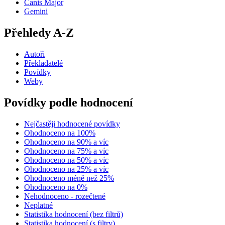
Canis Major
Gemini
Přehledy A-Z
Autoři
Překladatelé
Povídky
Weby
Povídky podle hodnocení
Nejčastěji hodnocené povídky
Ohodnoceno na 100%
Ohodnoceno na 90% a víc
Ohodnoceno na 75% a víc
Ohodnoceno na 50% a víc
Ohodnoceno na 25% a víc
Ohodnoceno méně než 25%
Ohodnoceno na 0%
Nehodnoceno - rozečtené
Neplatné
Statistika hodnocení (bez filtrů)
Statistika hodnocení (s filtry)